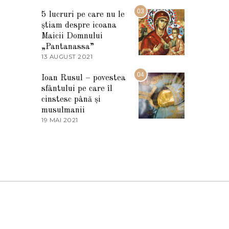
7
2
M
03
5
5 lucruri pe care nu le
A
știam despre icoana
R
T
Maicii Domnului
I
„Pantanassa”
E
13 AUGUST 2021
1
2
3
0
A
04
2
Ioan Rusul – povestea
U
2
sfântului pe care îl
G
U
cinstesc până și
S
musulmanii
T
19 MAI 2021
1
2
9
0
M
2
A
1
I
2
0
2
1