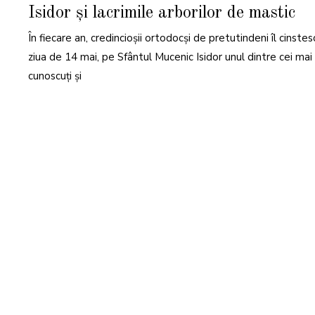
I
Isidor și lacrimile arborilor de mastic
2
0
2
În fiecare an, credincioșii ortodocși de pretutindeni îl cinstesc
3
ziua de 14 mai, pe Sfântul Mucenic Isidor unul dintre cei mai
cunoscuți și