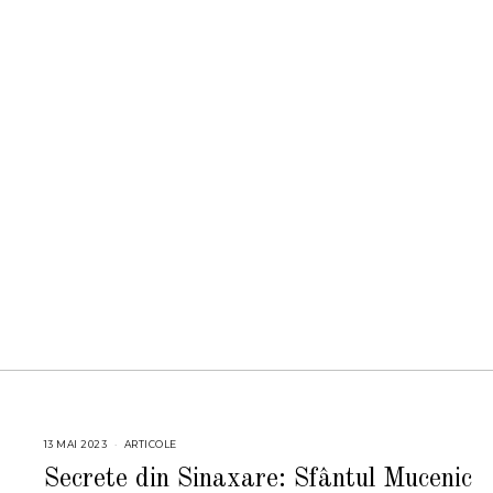
13 MAI 2023
1
ARTICOLE
3
M
Secrete din Sinaxare: Sfântul Mucenic
A