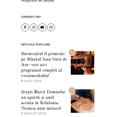
religioase de calitate.
URMĂRIȚI-NE!
ARTICOLE POPULARE
01
Bucureștiul îl primește
pe Sfântul Ioan Gură de
Aur: vezi aici
programul complet al
evenimentului!
8 IULIE 2025
1
0
I
02
Șerpii Maicii Domnului
U
au apărut și anul
L
I
acesta în Kefalonia:
E
Cronica unui miracol
2
9 AUGUST 2021
2
0