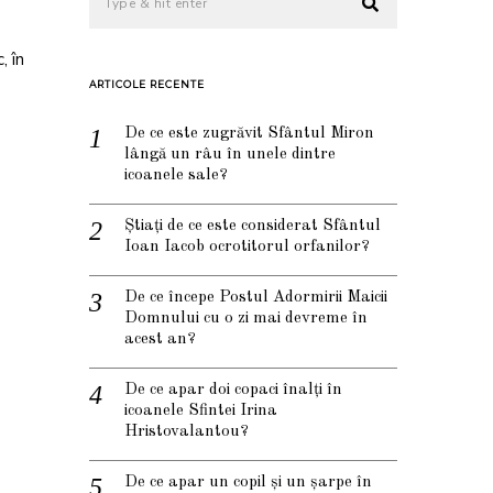
, în
ARTICOLE RECENTE
De ce este zugrăvit Sfântul Miron
lângă un râu în unele dintre
icoanele sale?
Știați de ce este considerat Sfântul
Ioan Iacob ocrotitorul orfanilor?
De ce începe Postul Adormirii Maicii
Domnului cu o zi mai devreme în
acest an?
De ce apar doi copaci înalți în
icoanele Sfintei Irina
Hristovalantou?
De ce apar un copil și un șarpe în