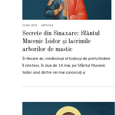
13 MAI 2023
1
ARTICOLE
3
M
Secrete din Sinaxare: Sfântul
A
I
Mucenic Isidor și lacrimile
2
0
2
arborilor de mastic
3
În fiecare an, credincioșii ortodocși de pretutindeni
îl cinstesc, în ziua de 14 mai, pe Sfântul Mucenic
Isidor unul dintre cei mai cunoscuți și