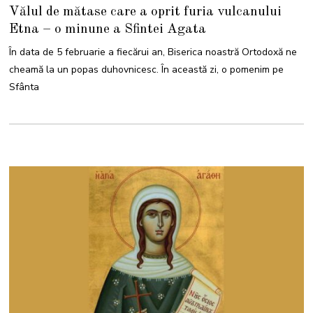
F
Vălul de mătase care a oprit furia vulcanului
E
B
Etna – o minune a Sfintei Agata
R
U
A
În data de 5 februarie a fiecărui an, Biserica noastră Ortodoxă ne
R
I
cheamă la un popas duhovnicesc. În această zi, o pomenim pe
E
2
Sfânta
0
2
6