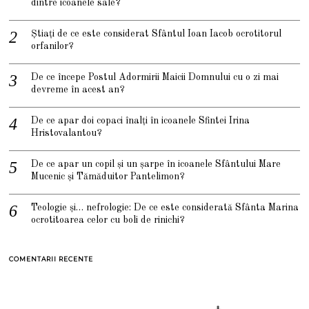
dintre icoanele sale?
Știați de ce este considerat Sfântul Ioan Iacob ocrotitorul
orfanilor?
De ce începe Postul Adormirii Maicii Domnului cu o zi mai
devreme în acest an?
De ce apar doi copaci înalți în icoanele Sfintei Irina
Hristovalantou?
De ce apar un copil și un șarpe în icoanele Sfântului Mare
Mucenic și Tămăduitor Pantelimon?
Teologie și… nefrologie: De ce este considerată Sfânta Marina
ocrotitoarea celor cu boli de rinichi?
COMENTARII RECENTE