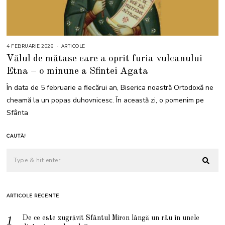
4 FEBRUARIE 2026
4
ARTICOLE
F
Vălul de mătase care a oprit furia vulcanului
E
B
Etna – o minune a Sfintei Agata
R
U
A
În data de 5 februarie a fiecărui an, Biserica noastră Ortodoxă ne
R
I
cheamă la un popas duhovnicesc. În această zi, o pomenim pe
E
2
Sfânta
0
2
6
CAUTĂ!
ARTICOLE RECENTE
De ce este zugrăvit Sfântul Miron lângă un râu în unele