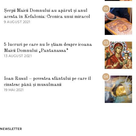
I
U
02
Șerpii Maicii Domnului au apărut și anul
L
acesta în Kefalonia: Cronica unui miracol
I
E
9 AUGUST 2021
2
2
7
0
M
2
A
5
R
03
5 lucruri pe care nu le știam despre icoana
T
I
Maicii Domnului „Pantanassa”
E
13 AUGUST 2021
1
2
3
0
A
2
U
2
G
04
Ioan Rusul – povestea sfântului pe care îl
U
S
cinstesc până și musulmanii
T
19 MAI 2021
1
2
9
0
M
2
A
1
I
2
0
2
1
NEWSLETTER