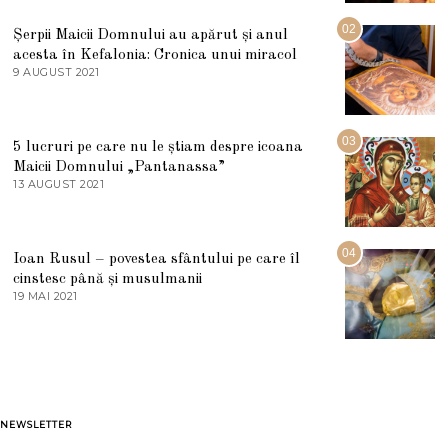
I
U
02
Șerpii Maicii Domnului au apărut și anul
L
acesta în Kefalonia: Cronica unui miracol
I
E
9 AUGUST 2021
2
2
7
0
M
2
A
5
R
03
5 lucruri pe care nu le știam despre icoana
T
I
Maicii Domnului „Pantanassa”
E
13 AUGUST 2021
1
2
3
0
A
2
U
2
G
04
Ioan Rusul – povestea sfântului pe care îl
U
S
cinstesc până și musulmanii
T
19 MAI 2021
1
2
9
0
M
2
A
1
I
2
0
2
1
NEWSLETTER