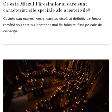
0
Ce este Miezul Păresimilor și care sunt
M
A
caracteristicile speciale ale acestei zile?
R
T
I
Cuvinte sau expresii vechi, care au dispărut definitiv din limba
E
2
română sau care au încetat să mai fie folosite, fiind pe cale de
0
2
dispariție.
3