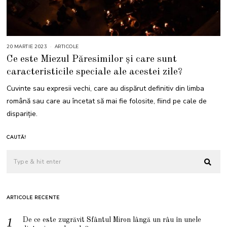
20 MARTIE 2023
2
ARTICOLE
0
Ce este Miezul Păresimilor și care sunt
M
A
caracteristicile speciale ale acestei zile?
R
T
I
Cuvinte sau expresii vechi, care au dispărut definitiv din limba
E
2
română sau care au încetat să mai fie folosite, fiind pe cale de
0
2
dispariție.
3
CAUTĂ!
ARTICOLE RECENTE
De ce este zugrăvit Sfântul Miron lângă un râu în unele