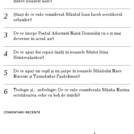
dintre icoanele sale?
Știați de ce este considerat Sfântul Ioan Iacob ocrotitorul
orfanilor?
De ce începe Postul Adormirii Maicii Domnului cu o zi mai
devreme în acest an?
De ce apar doi copaci înalți în icoanele Sfintei Irina
Hristovalantou?
De ce apar un copil și un șarpe în icoanele Sfântului Mare
Mucenic și Tămăduitor Pantelimon?
Teologie și… nefrologie: De ce este considerată Sfânta Marina
ocrotitoarea celor cu boli de rinichi?
COMENTARII RECENTE