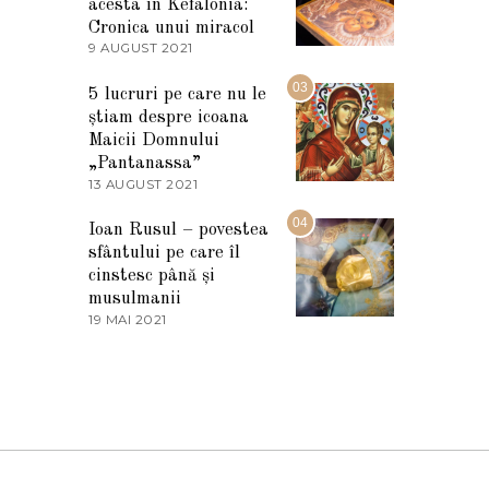
I
acesta în Kefalonia:
E
Cronica unui miracol
2
9 AUGUST 2021
2
0
7
2
M
03
5
5 lucruri pe care nu le
A
știam despre icoana
R
T
Maicii Domnului
I
„Pantanassa”
E
13 AUGUST 2021
1
2
3
0
A
04
2
Ioan Rusul – povestea
U
2
sfântului pe care îl
G
U
cinstesc până și
S
musulmanii
T
19 MAI 2021
1
2
9
0
M
2
A
1
I
2
0
2
1