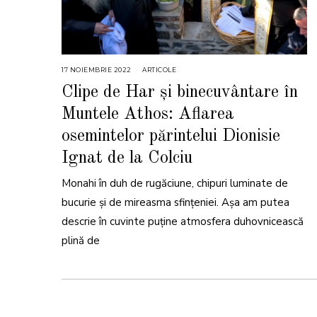
17 NOIEMBRIE 2022
1
ARTICOLE
8
N
Clipe de Har și binecuvântare în
O
I
Muntele Athos: Aflarea
E
M
B
osemintelor părintelui Dionisie
R
I
Ignat de la Colciu
E
2
0
2
Monahi în duh de rugăciune, chipuri luminate de
2
bucurie și de mireasma sfințeniei. Așa am putea
descrie în cuvinte puține atmosfera duhovnicească
plină de