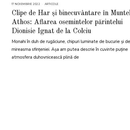
17 NOIEMBRIE 2022
1
ARTICOLE
8
N
Clipe de Har și binecuvântare în Munte
O
I
Athos: Aflarea osemintelor părintelui
E
M
B
Dionisie Ignat de la Colciu
R
I
E
Monahi în duh de rugăciune, chipuri luminate de bucurie și d
2
0
mireasma sfințeniei. Așa am putea descrie în cuvinte puține
2
2
atmosfera duhovnicească plină de