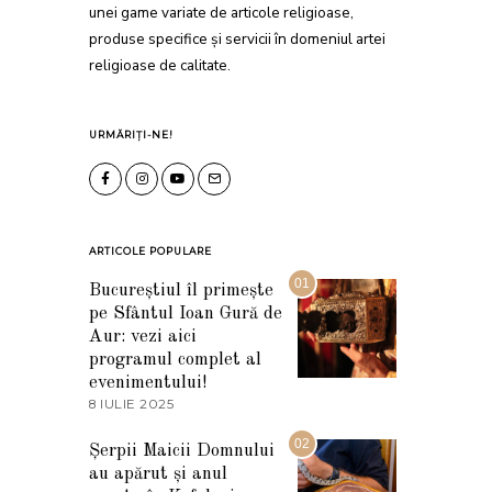
unei game variate de articole religioase,
produse specifice și servicii în domeniul artei
religioase de calitate.
URMĂRIȚI-NE!
ARTICOLE POPULARE
01
Bucureștiul îl primește
pe Sfântul Ioan Gură de
Aur: vezi aici
programul complet al
evenimentului!
8 IULIE 2025
1
0
I
02
Șerpii Maicii Domnului
U
au apărut și anul
L