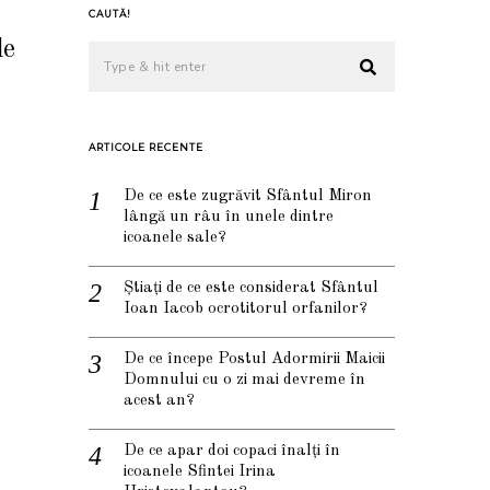
CAUTĂ!
le
ARTICOLE RECENTE
e
De ce este zugrăvit Sfântul Miron
lângă un râu în unele dintre
icoanele sale?
Știați de ce este considerat Sfântul
Ioan Iacob ocrotitorul orfanilor?
De ce începe Postul Adormirii Maicii
Domnului cu o zi mai devreme în
acest an?
De ce apar doi copaci înalți în
icoanele Sfintei Irina