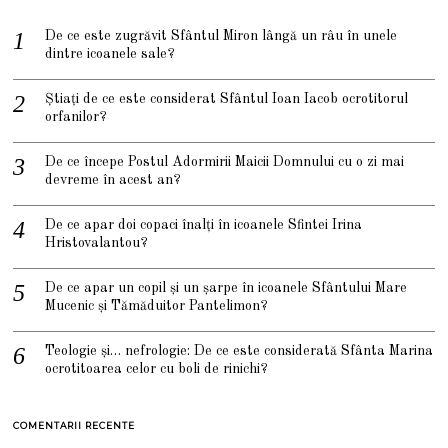
De ce este zugrăvit Sfântul Miron lângă un râu în unele
dintre icoanele sale?
Știați de ce este considerat Sfântul Ioan Iacob ocrotitorul
orfanilor?
De ce începe Postul Adormirii Maicii Domnului cu o zi mai
devreme în acest an?
De ce apar doi copaci înalți în icoanele Sfintei Irina
Hristovalantou?
De ce apar un copil și un șarpe în icoanele Sfântului Mare
Mucenic și Tămăduitor Pantelimon?
Teologie și… nefrologie: De ce este considerată Sfânta Marina
ocrotitoarea celor cu boli de rinichi?
COMENTARII RECENTE