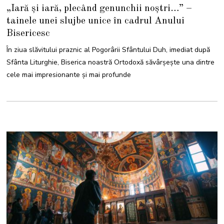
8
„Iară și iară, plecând genunchii noștri…” –
M
A
tainele unei slujbe unice în cadrul Anului
I
2
Bisericesc
0
2
6
În ziua slăvitului praznic al Pogorârii Sfântului Duh, imediat după
Sfânta Liturghie, Biserica noastră Ortodoxă săvârșește una dintre
cele mai impresionante și mai profunde