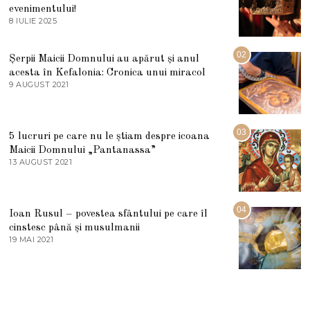
evenimentului!
8 IULIE 2025
1
0
I
U
02
Șerpii Maicii Domnului au apărut și anul
L
acesta în Kefalonia: Cronica unui miracol
I
E
9 AUGUST 2021
2
2
7
0
M
2
A
5
R
03
5 lucruri pe care nu le știam despre icoana
T
I
Maicii Domnului „Pantanassa”
E
13 AUGUST 2021
1
2
3
0
A
2
U
2
G
04
Ioan Rusul – povestea sfântului pe care îl
U
S
cinstesc până și musulmanii
T
19 MAI 2021
1
2
9
0
M
2
A
1
I
2
0