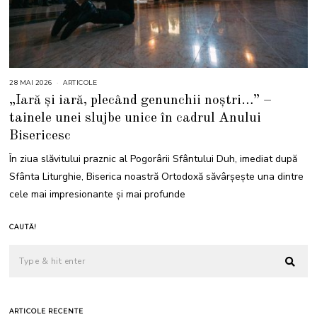
28 MAI 2026
2
ARTICOLE
8
„Iară și iară, plecând genunchii noștri…” –
M
A
tainele unei slujbe unice în cadrul Anului
I
2
Bisericesc
0
2
6
În ziua slăvitului praznic al Pogorârii Sfântului Duh, imediat după
Sfânta Liturghie, Biserica noastră Ortodoxă săvârșește una dintre
cele mai impresionante și mai profunde
CAUTĂ!
ARTICOLE RECENTE