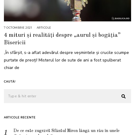
7 OCTOMBRIE 2021
ARTICOLE
4 mituri și realități despre „aurul și bogăția”
Bisericii
„În sfârșit, s-a aflat adevărul despre veșmintele și crucile scumpe
purtate de preoți! Misterul lor de sute de ani a fost spulberat
chiar de
CAUTĂ!
ARTICOLE RECENTE
De ce este zugrăvit Sfântul Miron lângă un râu în unele