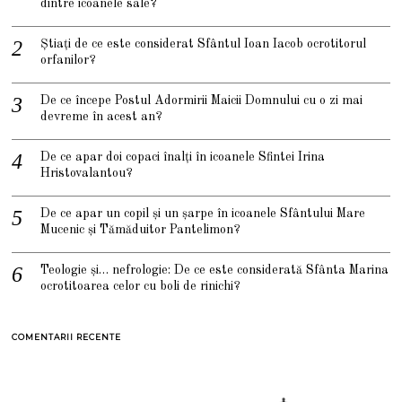
dintre icoanele sale?
Știați de ce este considerat Sfântul Ioan Iacob ocrotitorul
orfanilor?
De ce începe Postul Adormirii Maicii Domnului cu o zi mai
devreme în acest an?
De ce apar doi copaci înalți în icoanele Sfintei Irina
Hristovalantou?
De ce apar un copil și un șarpe în icoanele Sfântului Mare
Mucenic și Tămăduitor Pantelimon?
Teologie și… nefrologie: De ce este considerată Sfânta Marina
ocrotitoarea celor cu boli de rinichi?
COMENTARII RECENTE