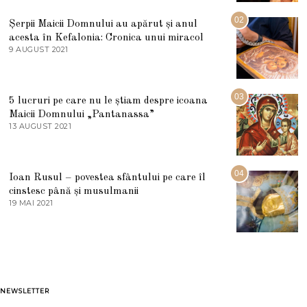
I
U
02
Șerpii Maicii Domnului au apărut și anul
L
acesta în Kefalonia: Cronica unui miracol
I
E
9 AUGUST 2021
2
2
7
0
M
2
A
5
R
03
5 lucruri pe care nu le știam despre icoana
T
I
Maicii Domnului „Pantanassa”
E
13 AUGUST 2021
1
2
3
0
A
2
U
2
G
04
Ioan Rusul – povestea sfântului pe care îl
U
S
cinstesc până și musulmanii
T
19 MAI 2021
1
2
9
0
M
2
A
1
I
2
0
2
1
NEWSLETTER