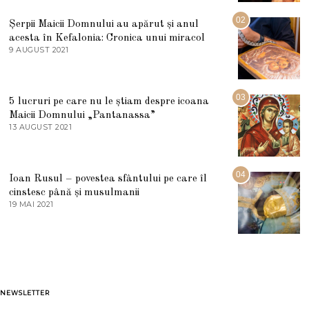
I
U
02
Șerpii Maicii Domnului au apărut și anul
L
acesta în Kefalonia: Cronica unui miracol
I
E
9 AUGUST 2021
2
2
7
0
M
2
A
5
R
03
5 lucruri pe care nu le știam despre icoana
T
I
Maicii Domnului „Pantanassa”
E
13 AUGUST 2021
1
2
3
0
A
2
U
2
G
04
Ioan Rusul – povestea sfântului pe care îl
U
S
cinstesc până și musulmanii
T
19 MAI 2021
1
2
9
0
M
2
A
1
I
2
0
2
1
NEWSLETTER