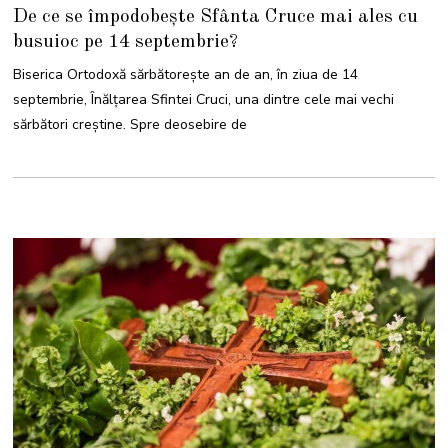
6
De ce se împodobește Sfânta Cruce mai ales cu
M
A
busuioc pe 14 septembrie?
I
2
0
Biserica Ortodoxă sărbătorește an de an, în ziua de 14
2
6
septembrie, Înălțarea Sfintei Cruci, una dintre cele mai vechi
sărbători creștine. Spre deosebire de