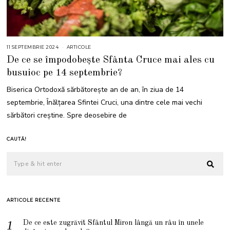
11 SEPTEMBRIE 2024
1
ARTICOLE
6
De ce se împodobește Sfânta Cruce mai ales cu
M
A
busuioc pe 14 septembrie?
I
2
0
Biserica Ortodoxă sărbătorește an de an, în ziua de 14
2
6
septembrie, Înălțarea Sfintei Cruci, una dintre cele mai vechi
sărbători creștine. Spre deosebire de
CAUTĂ!
ARTICOLE RECENTE
De ce este zugrăvit Sfântul Miron lângă un râu în unele