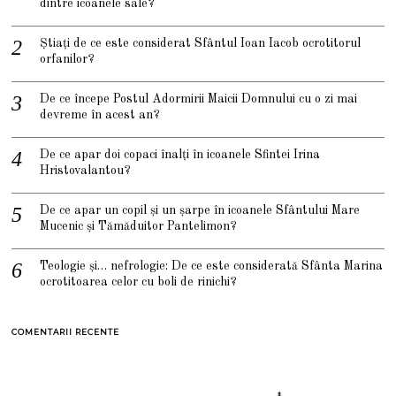
dintre icoanele sale?
Știați de ce este considerat Sfântul Ioan Iacob ocrotitorul
orfanilor?
De ce începe Postul Adormirii Maicii Domnului cu o zi mai
devreme în acest an?
De ce apar doi copaci înalți în icoanele Sfintei Irina
Hristovalantou?
De ce apar un copil și un șarpe în icoanele Sfântului Mare
Mucenic și Tămăduitor Pantelimon?
Teologie și… nefrologie: De ce este considerată Sfânta Marina
ocrotitoarea celor cu boli de rinichi?
COMENTARII RECENTE