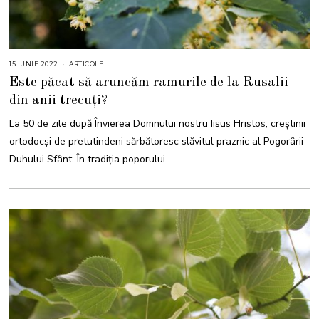
15 IUNIE 2022
1
ARTICOLE
5
Este păcat să aruncăm ramurile de la Rusalii
I
U
din anii trecuți?
N
I
E
La 50 de zile după Învierea Domnului nostru Iisus Hristos, creștinii
2
0
ortodocși de pretutindeni sărbătoresc slăvitul praznic al Pogorârii
2
2
Duhului Sfânt. În tradiția poporului