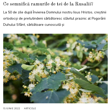
9
Ce semnifică ramurile de tei de la Rusalii?
I
U
N
La 50 de zile după Învierea Domnului nostru Iisus Hristos, creștinii
I
E
ortodocși de pretutindeni sărbătoresc slăvitul praznic al Pogorârii
2
0
Duhului Sfânt, sărbătoare cunoscută și
2
1
15 IUNIE 2022
1
ARTICOLE