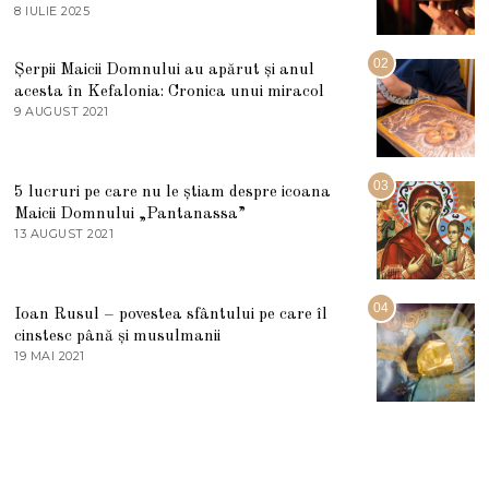
8 IULIE 2025
1
0
I
U
02
Șerpii Maicii Domnului au apărut și anul
L
acesta în Kefalonia: Cronica unui miracol
I
E
9 AUGUST 2021
2
2
7
0
M
2
A
5
R
03
5 lucruri pe care nu le știam despre icoana
T
I
Maicii Domnului „Pantanassa”
E
13 AUGUST 2021
1
2
3
0
A
2
U
2
G
04
Ioan Rusul – povestea sfântului pe care îl
U
S
cinstesc până și musulmanii
T
19 MAI 2021
1
2
9
0
M
2
A
1
I
2
0
2
1