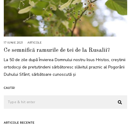
17 IUNIE 2021
1
ARTICOLE
9
Ce semnifică ramurile de tei de la Rusalii?
I
U
N
La 50 de zile după Învierea Domnului nostru Iisus Hristos, creștinii
I
E
ortodocși de pretutindeni sărbătoresc slăvitul praznic al Pogorârii
2
0
Duhului Sfânt, sărbătoare cunoscută și
2
1
CAUTĂ!
ARTICOLE RECENTE