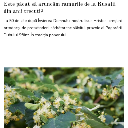
5
Este păcat să aruncăm ramurile de la Rusalii
I
U
din anii trecuți?
N
I
E
La 50 de zile după Învierea Domnului nostru Iisus Hristos, creștinii
2
0
ortodocși de pretutindeni sărbătoresc slăvitul praznic al Pogorârii
2
2
Duhului Sfânt. În tradiția poporului