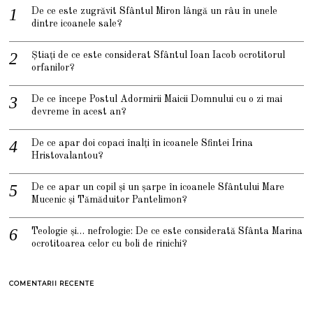
De ce este zugrăvit Sfântul Miron lângă un râu în unele
dintre icoanele sale?
Știați de ce este considerat Sfântul Ioan Iacob ocrotitorul
orfanilor?
De ce începe Postul Adormirii Maicii Domnului cu o zi mai
devreme în acest an?
De ce apar doi copaci înalți în icoanele Sfintei Irina
Hristovalantou?
De ce apar un copil și un șarpe în icoanele Sfântului Mare
Mucenic și Tămăduitor Pantelimon?
Teologie și… nefrologie: De ce este considerată Sfânta Marina
ocrotitoarea celor cu boli de rinichi?
COMENTARII RECENTE