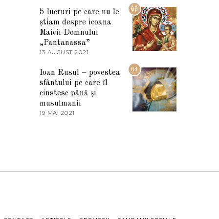
2
M
03
5
5 lucruri pe care nu le
A
știam despre icoana
R
T
Maicii Domnului
I
„Pantanassa”
E
13 AUGUST 2021
1
2
3
0
A
04
2
Ioan Rusul – povestea
U
2
sfântului pe care îl
G
U
cinstesc până și
S
musulmanii
T
19 MAI 2021
1
2
9
0
M
2
A
1
I
2
0
2
1