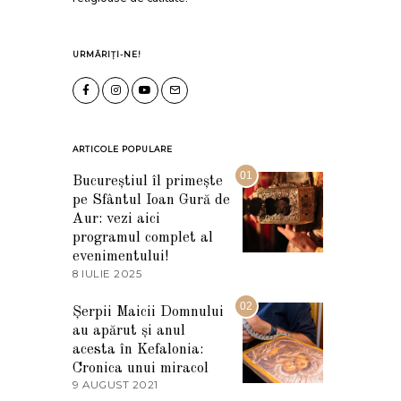
URMĂRIȚI-NE!
ARTICOLE POPULARE
01
Bucureștiul îl primește
pe Sfântul Ioan Gură de
Aur: vezi aici
programul complet al
evenimentului!
8 IULIE 2025
1
0
I
02
Șerpii Maicii Domnului
U
au apărut și anul
L
I
acesta în Kefalonia:
E
Cronica unui miracol
2
9 AUGUST 2021
2
0
7