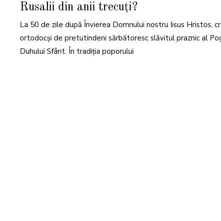
Rusalii din anii trecuți?
I
E
2
La 50 de zile după Învierea Domnului nostru Iisus Hristos, cre
0
2
2
ortodocși de pretutindeni sărbătoresc slăvitul praznic al Pog
Duhului Sfânt. În tradiția poporului