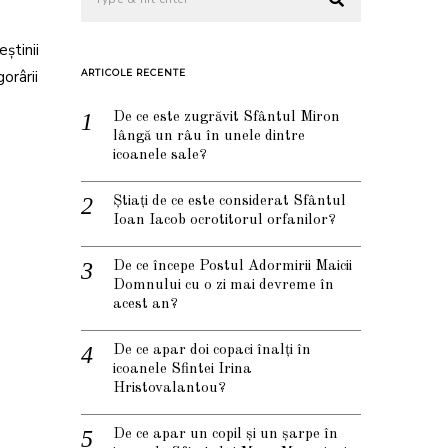
știnii
orârii
ARTICOLE RECENTE
De ce este zugrăvit Sfântul Miron
lângă un râu în unele dintre
icoanele sale?
Știați de ce este considerat Sfântul
Ioan Iacob ocrotitorul orfanilor?
De ce începe Postul Adormirii Maicii
Domnului cu o zi mai devreme în
acest an?
De ce apar doi copaci înalți în
icoanele Sfintei Irina
Hristovalantou?
De ce apar un copil și un șarpe în