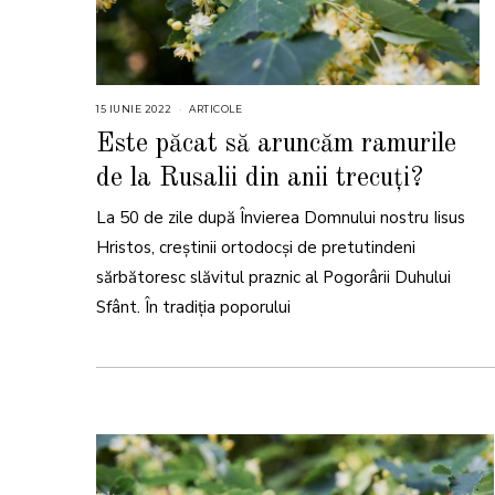
15 IUNIE 2022
1
ARTICOLE
5
I
Este păcat să aruncăm ramurile
U
N
de la Rusalii din anii trecuți?
I
E
2
La 50 de zile după Învierea Domnului nostru Iisus
0
2
2
Hristos, creștinii ortodocși de pretutindeni
sărbătoresc slăvitul praznic al Pogorârii Duhului
Sfânt. În tradiția poporului