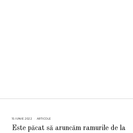
15 IUNIE 2022
1
ARTICOLE
5
I
Este păcat să aruncăm ramurile de la
U
N