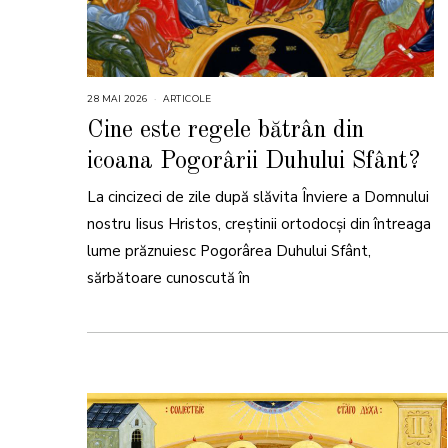
28 MAI 2026
2
ARTICOLE
8
M
Cine este regele bătrân din
A
I
icoana Pogorârii Duhului Sfânt?
2
0
2
La cincizeci de zile după slăvita Înviere a Domnului
6
nostru Iisus Hristos, creștinii ortodocși din întreaga
lume prăznuiesc Pogorârea Duhului Sfânt,
sărbătoare cunoscută în