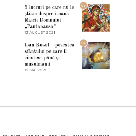
2
M
03
5
5 lucruri pe care nu le
A
știam despre icoana
R
T
Maicii Domnului
I
„Pantanassa”
E
13 AUGUST 2021
1
2
3
0
A
04
2
Ioan Rusul – povestea
U
2
sfântului pe care îl
G
U
cinstesc până și
S
musulmanii
T
19 MAI 2021
1
2
9
0
M
2
A
1
I
2
0
2
1