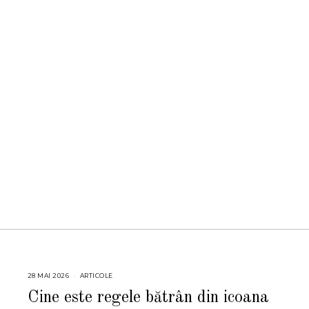
28 MAI 2026
2
ARTICOLE
8
M
Cine este regele bătrân din icoana
A
I