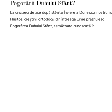
Pogorârii Duhului Sfânt?
2
0
2
La cincizeci de zile după slăvita Înviere a Domnului nostru Ii
6
Hristos, creștinii ortodocși din întreaga lume prăznuiesc
Pogorârea Duhului Sfânt, sărbătoare cunoscută în