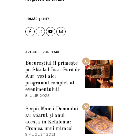
URMĂRIȚI-NE!
ARTICOLE POPULARE
01
Bucureștiul îl primește
pe Sfântul Ioan Gură de
Aur: vezi aici
programul complet al
evenimentului!
8 IULIE 2025
1
0
I
02
Șerpii Maicii Domnului
U
au apărut și anul
L
I
acesta în Kefalonia:
E
Cronica unui miracol
2
9 AUGUST 2021
2
0
7