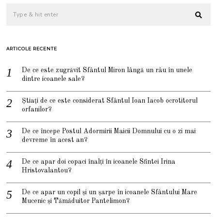
ARTICOLE RECENTE
De ce este zugrăvit Sfântul Miron lângă un râu în unele
dintre icoanele sale?
Știați de ce este considerat Sfântul Ioan Iacob ocrotitorul
orfanilor?
De ce începe Postul Adormirii Maicii Domnului cu o zi mai
devreme în acest an?
De ce apar doi copaci înalți în icoanele Sfintei Irina
Hristovalantou?
De ce apar un copil și un șarpe în icoanele Sfântului Mare
Mucenic și Tămăduitor Pantelimon?