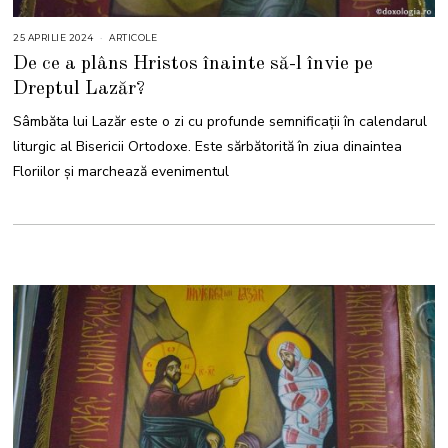
25 APRILIE 2024
2
ARTICOLE
5
De ce a plâns Hristos înainte să-l învie pe
A
P
Dreptul Lazăr?
R
I
L
Sâmbăta lui Lazăr este o zi cu profunde semnificații în calendarul
I
E
liturgic al Bisericii Ortodoxe. Este sărbătorită în ziua dinaintea
2
0
Floriilor și marchează evenimentul
2
4