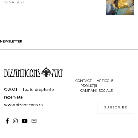
19 MAI 2021
1
2
9
0
M
2
A
1
I
2
0
2
1
NEWSLETTER
CONTACT
ARTICOLE
PROMOȚII
©2021 - Toate drepturile
CAMPANII SOCIALE
rezervate
www.bizanticons.ro
SUBSCRIBE