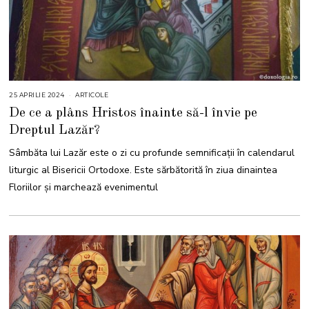
25 APRILIE 2024
2
ARTICOLE
5
De ce a plâns Hristos înainte să-l învie pe
A
P
Dreptul Lazăr?
R
I
L
Sâmbăta lui Lazăr este o zi cu profunde semnificații în calendarul
I
E
liturgic al Bisericii Ortodoxe. Este sărbătorită în ziua dinaintea
2
0
Floriilor și marchează evenimentul
2
4