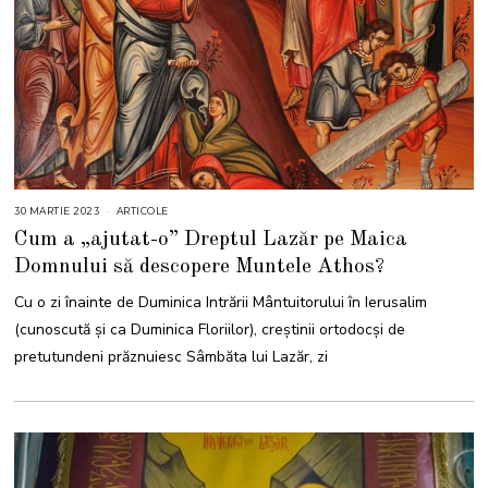
30 MARTIE 2023
3
ARTICOLE
0
Cum a „ajutat-o” Dreptul Lazăr pe Maica
M
A
Domnului să descopere Muntele Athos?
R
T
I
Cu o zi înainte de Duminica Intrării Mântuitorului în Ierusalim
E
2
(cunoscută și ca Duminica Floriilor), creștinii ortodocși de
0
2
pretutundeni prăznuiesc Sâmbăta lui Lazăr, zi
3