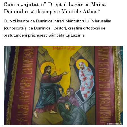
0
Cum a „ajutat-o” Dreptul Lazăr pe Maica
M
A
Domnului să descopere Muntele Athos?
R
T
I
Cu o zi înainte de Duminica Intrării Mântuitorului în Ierusalim
E
2
(cunoscută și ca Duminica Floriilor), creștinii ortodocși de
0
2
pretutundeni prăznuiesc Sâmbăta lui Lazăr, zi
3