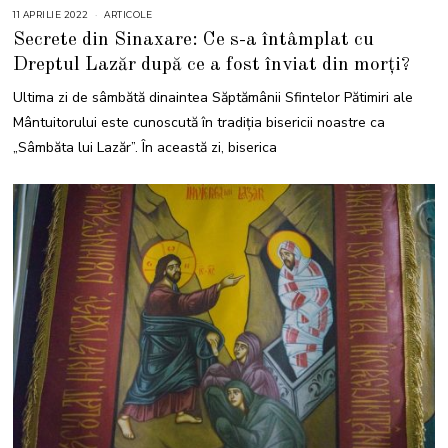
11 APRILIE 2022
1
ARTICOLE
1
Secrete din Sinaxare: Ce s-a întâmplat cu
A
P
Dreptul Lazăr după ce a fost înviat din morți?
R
I
L
Ultima zi de sâmbătă dinaintea Săptămânii Sfintelor Pătimiri ale
I
E
Mântuitorului este cunoscută în tradiția bisericii noastre ca
2
0
„Sâmbăta lui Lazăr”. În această zi, biserica
2
2