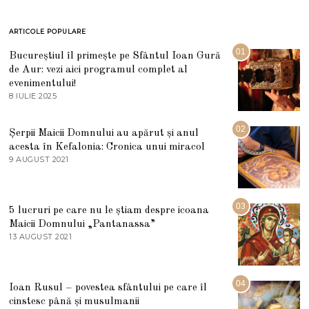
ARTICOLE POPULARE
01
Bucureștiul îl primește pe Sfântul Ioan Gură
de Aur: vezi aici programul complet al
evenimentului!
8 IULIE 2025
1
0
I
U
02
Șerpii Maicii Domnului au apărut și anul
L
acesta în Kefalonia: Cronica unui miracol
I
E
9 AUGUST 2021
2
2
7
0
M
2
A
5
R
03
5 lucruri pe care nu le știam despre icoana
T
I
Maicii Domnului „Pantanassa”
E
13 AUGUST 2021
1
2
3
0
A
2
U
2
G
04
Ioan Rusul – povestea sfântului pe care îl
U
S
cinstesc până și musulmanii
T