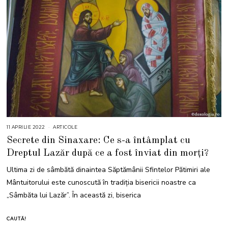
11 APRILIE 2022
1
ARTICOLE
1
Secrete din Sinaxare: Ce s-a întâmplat cu
A
P
Dreptul Lazăr după ce a fost înviat din morți?
R
I
L
Ultima zi de sâmbătă dinaintea Săptămânii Sfintelor Pătimiri ale
I
E
Mântuitorului este cunoscută în tradiția bisericii noastre ca
2
0
„Sâmbăta lui Lazăr”. În această zi, biserica
2
2
CAUTĂ!