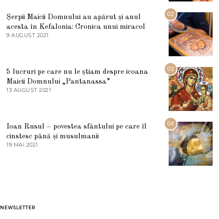
I
U
02
Șerpii Maicii Domnului au apărut și anul
L
acesta în Kefalonia: Cronica unui miracol
I
E
9 AUGUST 2021
2
2
7
0
M
2
A
5
R
03
5 lucruri pe care nu le știam despre icoana
T
I
Maicii Domnului „Pantanassa”
E
13 AUGUST 2021
1
2
3
0
A
2
U
2
G
04
Ioan Rusul – povestea sfântului pe care îl
U
S
cinstesc până și musulmanii
T
19 MAI 2021
1
2
9
0
M
2
A
1
I
2
0
2
1
NEWSLETTER