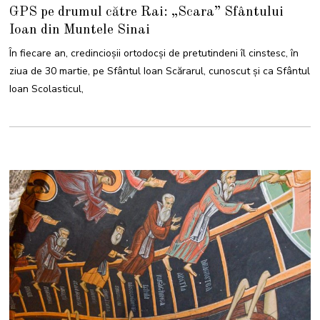
9
GPS pe drumul către Rai: „Scara” Sfântului
M
A
Ioan din Muntele Sinai
R
T
I
În fiecare an, credincioșii ortodocși de pretutindeni îl cinstesc, în
E
2
ziua de 30 martie, pe Sfântul Ioan Scărarul, cunoscut și ca Sfântul
0
2
Ioan Scolasticul,
2