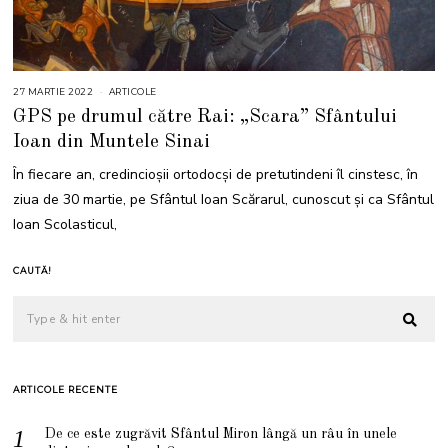
27 MARTIE 2022
2
ARTICOLE
9
GPS pe drumul către Rai: „Scara” Sfântului
M
A
Ioan din Muntele Sinai
R
T
I
În fiecare an, credincioșii ortodocși de pretutindeni îl cinstesc, în
E
2
ziua de 30 martie, pe Sfântul Ioan Scărarul, cunoscut și ca Sfântul
0
2
Ioan Scolasticul,
2
CAUTĂ!
ARTICOLE RECENTE
De ce este zugrăvit Sfântul Miron lângă un râu în unele