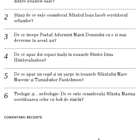
dintre icoanele sale?
Știați de ce este considerat Sfântul Ioan Iacob ocrotitorul
orfanilor?
De ce începe Postul Adormirii Maicii Domnului cu o zi mai
devreme în acest an?
De ce apar doi copaci înalți în icoanele Sfintei Irina
Hristovalantou?
De ce apar un copil și un șarpe în icoanele Sfântului Mare
Mucenic și Tămăduitor Pantelimon?
Teologie și… nefrologie: De ce este considerată Sfânta Marina
ocrotitoarea celor cu boli de rinichi?
COMENTARII RECENTE