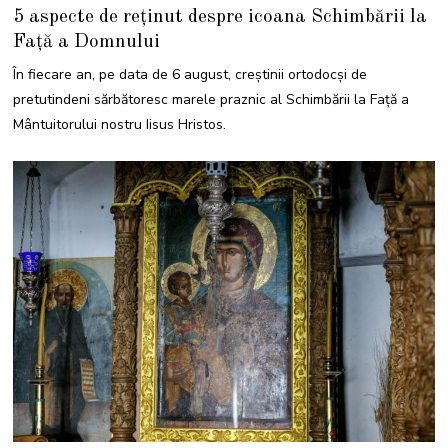
A
5 aspecte de reținut despre icoana Schimbării la
U
G
Față a Domnului
U
S
T
În fiecare an, pe data de 6 august, creştinii ortodocși de
2
0
pretutindeni sărbătoresc marele praznic al Schimbării la Faţă a
2
3
Mântuitorului nostru Iisus Hristos.