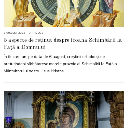
5 AUGUST 2023
5
ARTICOLE
A
5 aspecte de reținut despre icoana Schimbării la
U
G
Față a Domnului
U
S
T
În fiecare an, pe data de 6 august, creştinii ortodocși de
2
0
pretutindeni sărbătoresc marele praznic al Schimbării la Faţă a
2
3
Mântuitorului nostru Iisus Hristos.