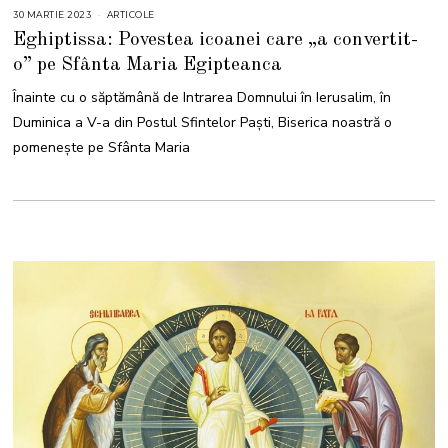
30 MARTIE 2023
1
ARTICOLE
A
Eghiptissa: Povestea icoanei care „a convertit-
P
R
o” pe Sfânta Maria Egipteanca
I
L
I
Înainte cu o săptămână de Intrarea Domnului în Ierusalim, în
E
2
Duminica a V-a din Postul Sfintelor Paști, Biserica noastră o
0
2
pomenește pe Sfânta Maria
3