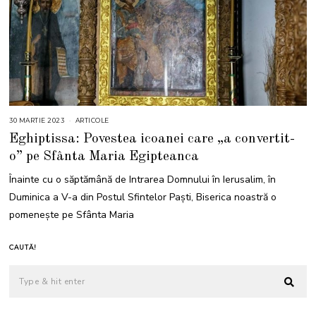
30 MARTIE 2023
1
ARTICOLE
A
Eghiptissa: Povestea icoanei care „a convertit-
P
R
o” pe Sfânta Maria Egipteanca
I
L
I
Înainte cu o săptămână de Intrarea Domnului în Ierusalim, în
E
2
Duminica a V-a din Postul Sfintelor Paști, Biserica noastră o
0
2
pomenește pe Sfânta Maria
3
CAUTĂ!