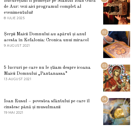
Bucureștiul îl primește pe Sfântul Ioan Gură
de Aur: vezi aici programul complet al
evenimentului!
8 IULIE 2025
1
0
I
U
02
Șerpii Maicii Domnului au apărut și anul
L
acesta în Kefalonia: Cronica unui miracol
I
E
9 AUGUST 2021
2
2
7
0
M
2
A
5
R
03
5 lucruri pe care nu le știam despre icoana
T
I
Maicii Domnului „Pantanassa”
E
13 AUGUST 2021
1
2
3
0
A
2
U
2
G
04
Ioan Rusul – povestea sfântului pe care îl
U
S
cinstesc până și musulmanii
T
19 MAI 2021
1
2
9
0
M
2
A
1
I