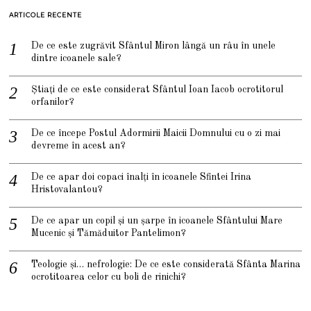
ARTICOLE RECENTE
De ce este zugrăvit Sfântul Miron lângă un râu în unele
dintre icoanele sale?
Știați de ce este considerat Sfântul Ioan Iacob ocrotitorul
orfanilor?
De ce începe Postul Adormirii Maicii Domnului cu o zi mai
devreme în acest an?
De ce apar doi copaci înalți în icoanele Sfintei Irina
Hristovalantou?
De ce apar un copil și un șarpe în icoanele Sfântului Mare
Mucenic și Tămăduitor Pantelimon?
Teologie și… nefrologie: De ce este considerată Sfânta Marina
ocrotitoarea celor cu boli de rinichi?