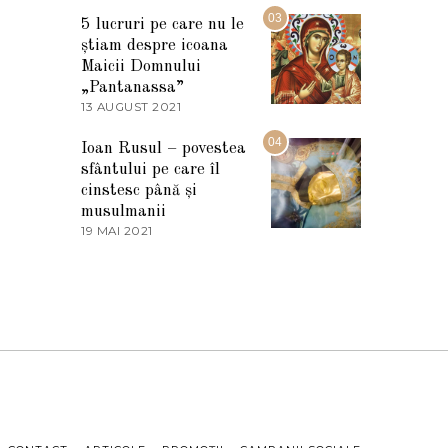
2
M
03
5
5 lucruri pe care nu le
A
știam despre icoana
R
T
Maicii Domnului
I
„Pantanassa”
E
13 AUGUST 2021
1
2
3
0
A
04
2
Ioan Rusul – povestea
U
2
sfântului pe care îl
G
U
cinstesc până și
S
musulmanii
T
19 MAI 2021
1
2
9
0
M
2
A
1
I
2
0
2
1