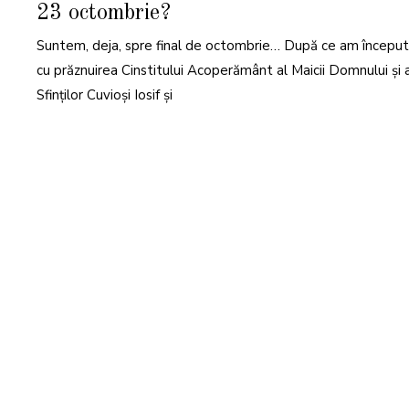
23 octombrie?
O
M
B
Suntem, deja, spre final de octombrie… După ce am început
R
I
E
cu prăznuirea Cinstitului Acoperământ al Maicii Domnului și 
2
0
Sfinților Cuvioși Iosif și
2
5