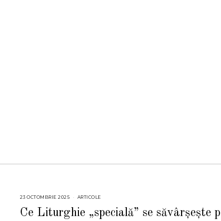
23 OCTOMBRIE 2025
2
ARTICOLE
3
O
Ce Liturghie „specială” se săvârșește p
C
T