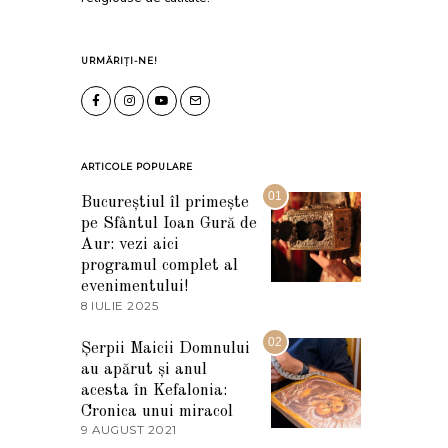
URMĂRIȚI-NE!
ARTICOLE POPULARE
01
Bucureștiul îl primește
pe Sfântul Ioan Gură de
Aur: vezi aici
programul complet al
evenimentului!
8 IULIE 2025
1
0
I
02
Șerpii Maicii Domnului
U
au apărut și anul
L
I
acesta în Kefalonia:
E
Cronica unui miracol
2
9 AUGUST 2021
2
0
7