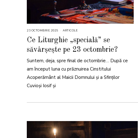
23 OCTOMBRIE 2025
2
ARTICOLE
3
O
Ce Liturghie „specială” se
C
T
săvârșește pe 23 octombrie?
O
M
B
Suntem, deja, spre final de octombrie… După ce
R
I
E
am început luna cu prăznuirea Cinstitului
2
0
Acoperământ al Maicii Domnului și a Sfinților
2
5
Cuvioși Iosif și