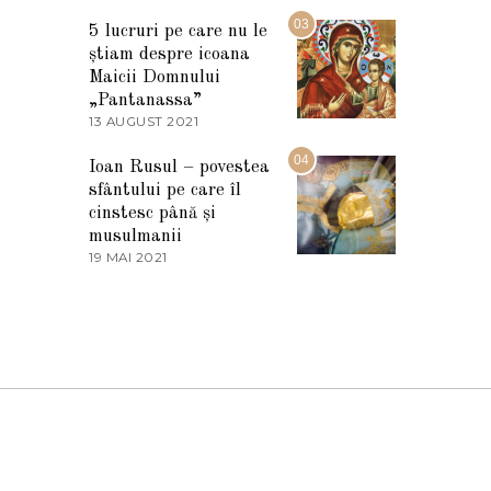
7
2
M
03
5
5 lucruri pe care nu le
A
știam despre icoana
R
T
Maicii Domnului
I
„Pantanassa”
E
13 AUGUST 2021
1
2
3
0
A
04
2
Ioan Rusul – povestea
U
2
sfântului pe care îl
G
U
cinstesc până și
S
musulmanii
T
19 MAI 2021
1
2
9
0
M
2
A
1
I
2
0
2
1