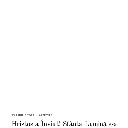
23 APRILIE 2022
2
ARTICOLE
3
A
Hristos a Înviat! Sfânta Lumină s-a
P