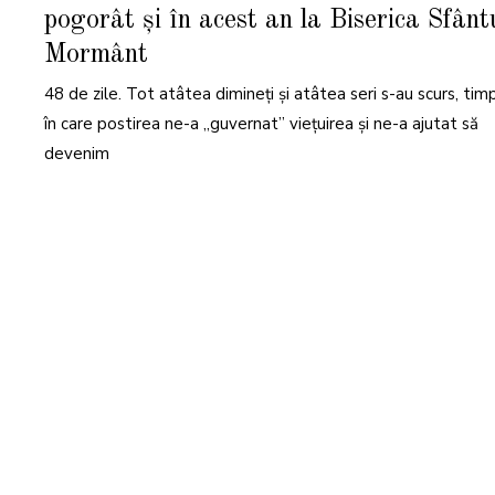
R
pogorât și în acest an la Biserica Sfânt
I
L
I
Mormânt
E
2
0
48 de zile. Tot atâtea dimineți și atâtea seri s-au scurs, tim
2
2
în care postirea ne-a „guvernat” viețuirea și ne-a ajutat să
devenim