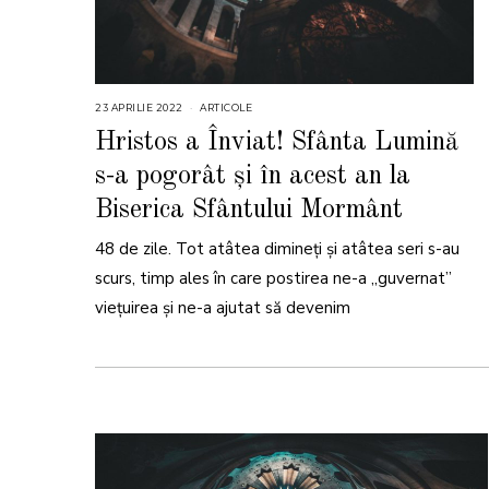
23 APRILIE 2022
2
ARTICOLE
3
A
Hristos a Înviat! Sfânta Lumină
P
R
s-a pogorât și în acest an la
I
L
I
Biserica Sfântului Mormânt
E
2
0
48 de zile. Tot atâtea dimineți și atâtea seri s-au
2
2
scurs, timp ales în care postirea ne-a „guvernat”
viețuirea și ne-a ajutat să devenim