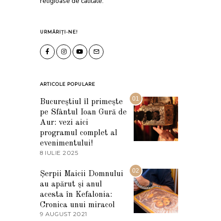
religioase de calitate.
URMĂRIȚI-NE!
ARTICOLE POPULARE
01
Bucureștiul îl primește
pe Sfântul Ioan Gură de
Aur: vezi aici
programul complet al
evenimentului!
8 IULIE 2025
1
0
I
02
Șerpii Maicii Domnului
U
au apărut și anul
L
I
acesta în Kefalonia:
E
Cronica unui miracol
2
9 AUGUST 2021
2
0