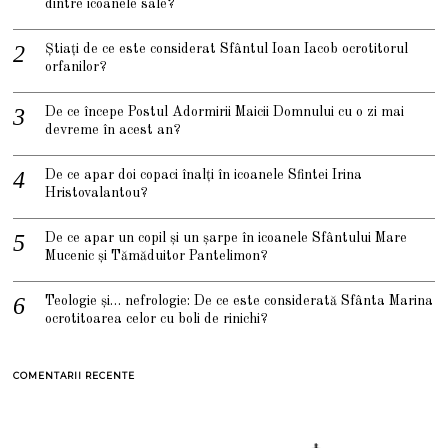
dintre icoanele sale?
Știați de ce este considerat Sfântul Ioan Iacob ocrotitorul
orfanilor?
De ce începe Postul Adormirii Maicii Domnului cu o zi mai
devreme în acest an?
De ce apar doi copaci înalți în icoanele Sfintei Irina
Hristovalantou?
De ce apar un copil și un șarpe în icoanele Sfântului Mare
Mucenic și Tămăduitor Pantelimon?
Teologie și… nefrologie: De ce este considerată Sfânta Marina
ocrotitoarea celor cu boli de rinichi?
COMENTARII RECENTE