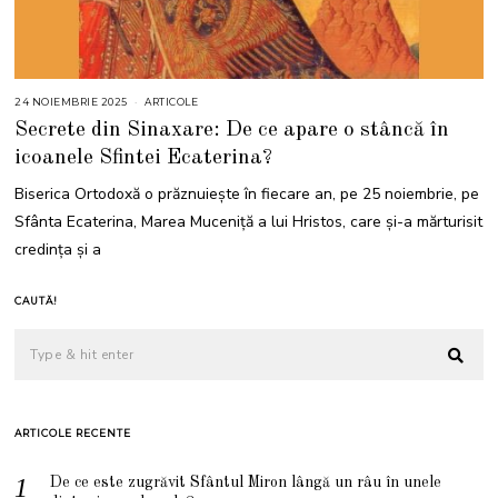
24 NOIEMBRIE 2025
2
ARTICOLE
4
Secrete din Sinaxare: De ce apare o stâncă în
N
O
icoanele Sfintei Ecaterina?
I
E
M
Biserica Ortodoxă o prăznuiește în fiecare an, pe 25 noiembrie, pe
B
R
Sfânta Ecaterina, Marea Muceniță a lui Hristos, care și-a mărturisit
I
E
credința și a
2
0
2
5
CAUTĂ!
ARTICOLE RECENTE
De ce este zugrăvit Sfântul Miron lângă un râu în unele