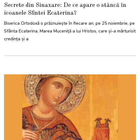
4
Secrete din Sinaxare: De ce apare o stâncă în
N
O
icoanele Sfintei Ecaterina?
I
E
M
Biserica Ortodoxă o prăznuiește în fiecare an, pe 25 noiembrie, pe
B
R
Sfânta Ecaterina, Marea Muceniță a lui Hristos, care și-a mărturisit
I
E
credința și a
2
0
2
5