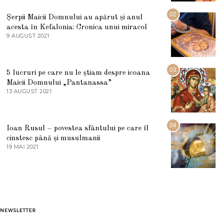
I
U
02
Șerpii Maicii Domnului au apărut și anul
L
acesta în Kefalonia: Cronica unui miracol
I
E
9 AUGUST 2021
2
2
7
0
M
2
A
5
R
03
5 lucruri pe care nu le știam despre icoana
T
I
Maicii Domnului „Pantanassa”
E
13 AUGUST 2021
1
2
3
0
A
2
U
2
G
04
Ioan Rusul – povestea sfântului pe care îl
U
S
cinstesc până și musulmanii
T
19 MAI 2021
1
2
9
0
M
2
A
1
I
2
0
2
1
NEWSLETTER