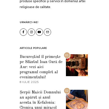
produse specifice și servicii în domeniul artei
religioase de calitate.
URMĂRIȚI-NE!
ARTICOLE POPULARE
01
Bucureștiul îl primește
pe Sfântul Ioan Gură de
Aur: vezi aici
programul complet al
evenimentului!
8 IULIE 2025
1
0
I
02
Șerpii Maicii Domnului
U
au apărut și anul
L
I
acesta în Kefalonia:
E
Cronica unui miracol