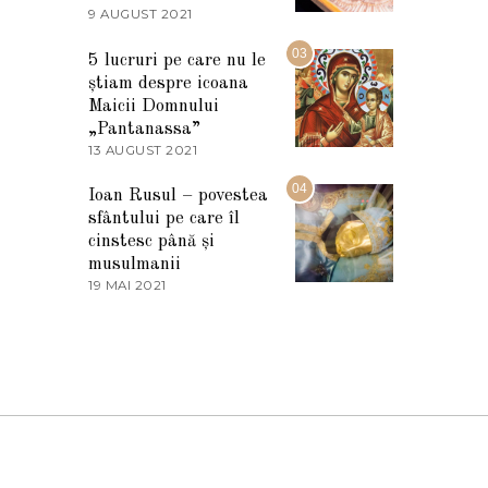
2
9 AUGUST 2021
2
0
7
2
M
03
5
5 lucruri pe care nu le
A
știam despre icoana
R
T
Maicii Domnului
I
„Pantanassa”
E
13 AUGUST 2021
1
2
3
0
A
04
2
Ioan Rusul – povestea
U
2
sfântului pe care îl
G
U
cinstesc până și
S
musulmanii
T
19 MAI 2021
1
2
9
0
M
2
A
1
I
2
0
2
1