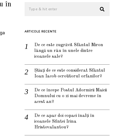
u în
aga
ARTICOLE RECENTE
De ce este zugrăvit Sfântul Miron
lângă un râu în unele dintre
icoanele sale?
Știați de ce este considerat Sfântul
Ioan Iacob ocrotitorul orfanilor?
De ce începe Postul Adormirii Maicii
Domnului cu o zi mai devreme în
acest an?
De ce apar doi copaci înalți în
icoanele Sfintei Irina
Hristovalantou?