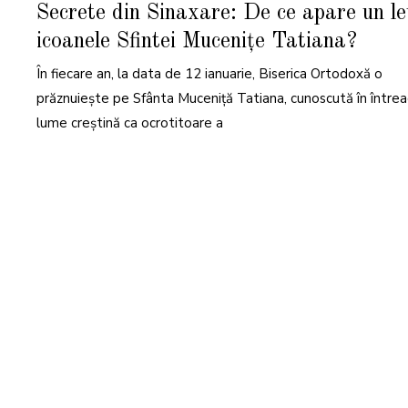
I
Secrete din Sinaxare: De ce apare un le
A
N
icoanele Sfintei Mucenițe Tatiana?
U
A
R
În fiecare an, la data de 12 ianuarie, Biserica Ortodoxă o
I
E
2
prăznuiește pe Sfânta Muceniță Tatiana, cunoscută în între
0
2
lume creștină ca ocrotitoare a
6