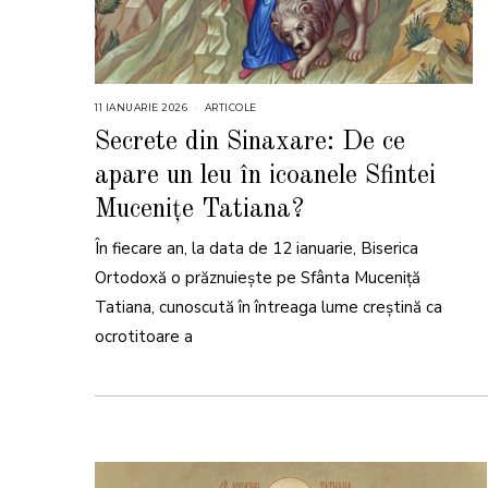
11 IANUARIE 2026
1
ARTICOLE
1
I
Secrete din Sinaxare: De ce
A
N
apare un leu în icoanele Sfintei
U
A
R
Mucenițe Tatiana?
I
E
2
În fiecare an, la data de 12 ianuarie, Biserica
0
2
Ortodoxă o prăznuiește pe Sfânta Muceniță
6
Tatiana, cunoscută în întreaga lume creștină ca
ocrotitoare a