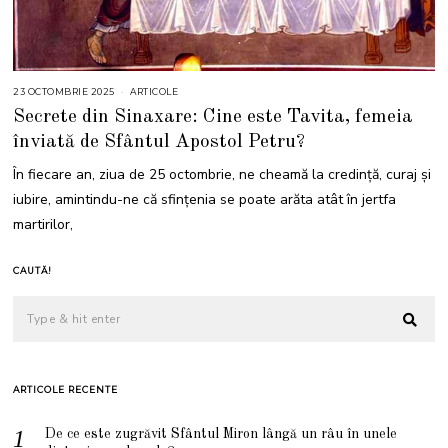
23 OCTOMBRIE 2025
2
ARTICOLE
3
Secrete din Sinaxare: Cine este Tavita, femeia
O
C
înviată de Sfântul Apostol Petru?
T
O
M
În fiecare an, ziua de 25 octombrie, ne cheamă la credință, curaj și
B
R
iubire, amintindu-ne că sfințenia se poate arăta atât în jertfa
I
E
martirilor,
2
0
2
5
CAUTĂ!
ARTICOLE RECENTE
De ce este zugrăvit Sfântul Miron lângă un râu în unele