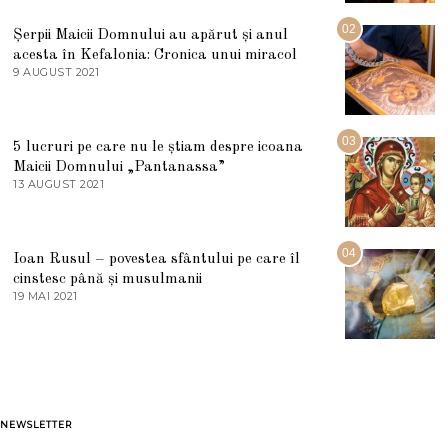
I
U
02
Șerpii Maicii Domnului au apărut și anul
L
acesta în Kefalonia: Cronica unui miracol
I
E
9 AUGUST 2021
2
2
7
0
M
2
A
5
R
03
5 lucruri pe care nu le știam despre icoana
T
I
Maicii Domnului „Pantanassa”
E
13 AUGUST 2021
1
2
3
0
A
2
U
2
G
04
Ioan Rusul – povestea sfântului pe care îl
U
S
cinstesc până și musulmanii
T
19 MAI 2021
1
2
9
0
M
2
A
1
I
2
0
2
1
NEWSLETTER