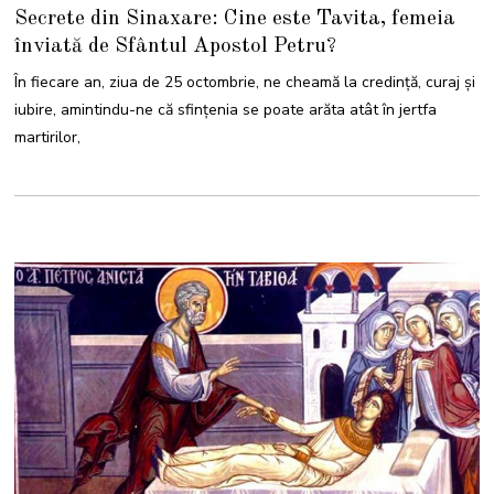
3
Secrete din Sinaxare: Cine este Tavita, femeia
O
C
înviată de Sfântul Apostol Petru?
T
O
M
În fiecare an, ziua de 25 octombrie, ne cheamă la credință, curaj și
B
R
iubire, amintindu-ne că sfințenia se poate arăta atât în jertfa
I
E
martirilor,
2
0
2
5