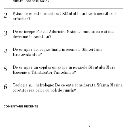
dintre icoanele sale?
Știați de ce este considerat Sfântul Ioan Iacob ocrotitorul
orfanilor?
De ce începe Postul Adormirii Maicii Domnului cu o zi mai
devreme în acest an?
De ce apar doi copaci înalți în icoanele Sfintei Irina
Hristovalantou?
De ce apar un copil și un șarpe în icoanele Sfântului Mare
Mucenic și Tămăduitor Pantelimon?
Teologie și… nefrologie: De ce este considerată Sfânta Marina
ocrotitoarea celor cu boli de rinichi?
COMENTARII RECENTE