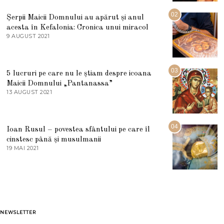
I
U
02
Șerpii Maicii Domnului au apărut și anul
L
acesta în Kefalonia: Cronica unui miracol
I
E
9 AUGUST 2021
2
2
7
0
M
2
A
5
R
03
5 lucruri pe care nu le știam despre icoana
T
I
Maicii Domnului „Pantanassa”
E
13 AUGUST 2021
1
2
3
0
A
2
U
2
G
04
Ioan Rusul – povestea sfântului pe care îl
U
S
cinstesc până și musulmanii
T
19 MAI 2021
1
2
9
0
M
2
A
1
I
2
0
2
1
NEWSLETTER