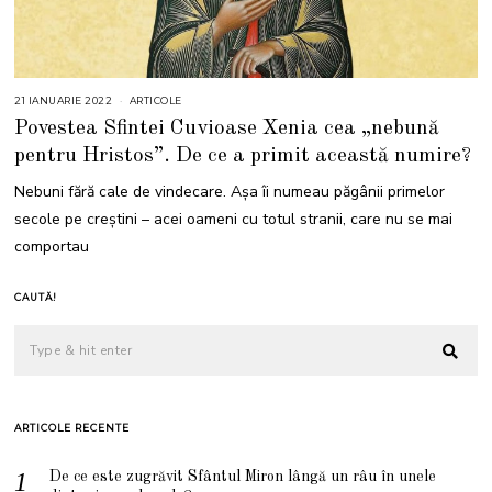
21 IANUARIE 2022
2
ARTICOLE
1
Povestea Sfintei Cuvioase Xenia cea „nebună
I
A
pentru Hristos”. De ce a primit această numire?
N
U
A
Nebuni fără cale de vindecare. Așa îi numeau păgânii primelor
R
I
secole pe creștini – acei oameni cu totul stranii, care nu se mai
E
2
comportau
0
2
2
CAUTĂ!
ARTICOLE RECENTE
De ce este zugrăvit Sfântul Miron lângă un râu în unele