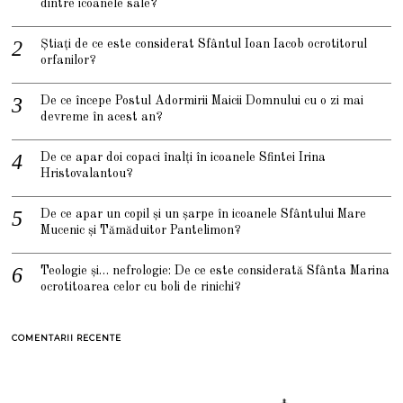
dintre icoanele sale?
Știați de ce este considerat Sfântul Ioan Iacob ocrotitorul
orfanilor?
De ce începe Postul Adormirii Maicii Domnului cu o zi mai
devreme în acest an?
De ce apar doi copaci înalți în icoanele Sfintei Irina
Hristovalantou?
De ce apar un copil și un șarpe în icoanele Sfântului Mare
Mucenic și Tămăduitor Pantelimon?
Teologie și… nefrologie: De ce este considerată Sfânta Marina
ocrotitoarea celor cu boli de rinichi?
COMENTARII RECENTE