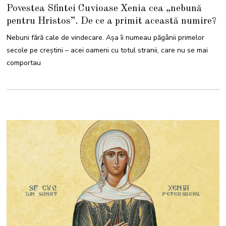
1
Povestea Sfintei Cuvioase Xenia cea „nebună
I
A
pentru Hristos”. De ce a primit această numire?
N
U
A
Nebuni fără cale de vindecare. Așa îi numeau păgânii primelor
R
I
secole pe creștini – acei oameni cu totul stranii, care nu se mai
E
2
comportau
0
2
2