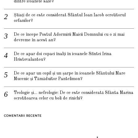
dintre icoanele sale?
Știați de ce este considerat Sfântul Ioan Iacob ocrotitorul
orfanilor?
De ce începe Postul Adormirii Maicii Domnului cu o zi mai
devreme în acest an?
De ce apar doi copaci înalți în icoanele Sfintei Irina
Hristovalantou?
De ce apar un copil și un șarpe în icoanele Sfântului Mare
Mucenic și Tămăduitor Pantelimon?
Teologie și… nefrologie: De ce este considerată Sfânta Marina
ocrotitoarea celor cu boli de rinichi?
COMENTARII RECENTE