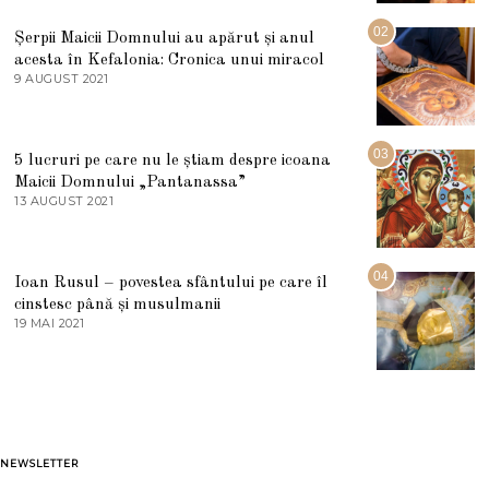
I
U
02
Șerpii Maicii Domnului au apărut și anul
L
acesta în Kefalonia: Cronica unui miracol
I
E
9 AUGUST 2021
2
2
7
0
M
2
A
5
R
03
5 lucruri pe care nu le știam despre icoana
T
I
Maicii Domnului „Pantanassa”
E
13 AUGUST 2021
1
2
3
0
A
2
U
2
G
04
Ioan Rusul – povestea sfântului pe care îl
U
S
cinstesc până și musulmanii
T
19 MAI 2021
1
2
9
0
M
2
A
1
I
2
0
2
1
NEWSLETTER