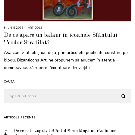
8 IUNIE 2026
8
ARTICOLE
I
De ce apare un balaur în icoanele Sfântului
U
N
Teodor Stratilat?
I
E
2
Așa cum v-ați obișnuit deja, prin articolele publicate constant pe
0
2
blogul Bizanticons Art, ne propunem să aducem în atenția
6
dumneavoastră repere lămuritoare din viețile
CAUTĂ!
ARTICOLE RECENTE
De ce este zugrăvit Sfântul Miron lângă un râu în unele