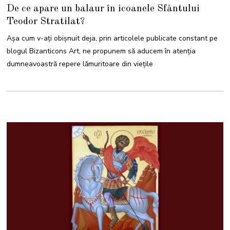
I
De ce apare un balaur în icoanele Sfântului
U
N
Teodor Stratilat?
I
E
2
Așa cum v-ați obișnuit deja, prin articolele publicate constant pe
0
2
blogul Bizanticons Art, ne propunem să aducem în atenția
6
dumneavoastră repere lămuritoare din viețile