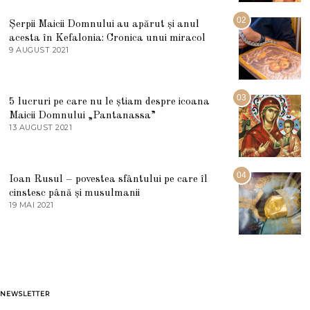
I
U
02
Șerpii Maicii Domnului au apărut și anul
L
acesta în Kefalonia: Cronica unui miracol
I
E
9 AUGUST 2021
2
2
7
0
M
2
A
5
R
03
5 lucruri pe care nu le știam despre icoana
T
I
Maicii Domnului „Pantanassa”
E
13 AUGUST 2021
1
2
3
0
A
2
U
2
G
04
Ioan Rusul – povestea sfântului pe care îl
U
S
cinstesc până și musulmanii
T
19 MAI 2021
1
2
9
0
M
2
A
1
I
2
0
2
1
NEWSLETTER