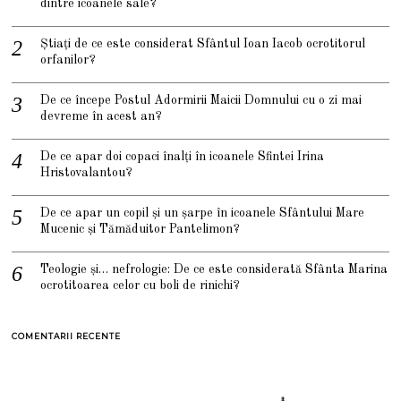
dintre icoanele sale?
Știați de ce este considerat Sfântul Ioan Iacob ocrotitorul
orfanilor?
De ce începe Postul Adormirii Maicii Domnului cu o zi mai
devreme în acest an?
De ce apar doi copaci înalți în icoanele Sfintei Irina
Hristovalantou?
De ce apar un copil și un șarpe în icoanele Sfântului Mare
Mucenic și Tămăduitor Pantelimon?
Teologie și… nefrologie: De ce este considerată Sfânta Marina
ocrotitoarea celor cu boli de rinichi?
COMENTARII RECENTE