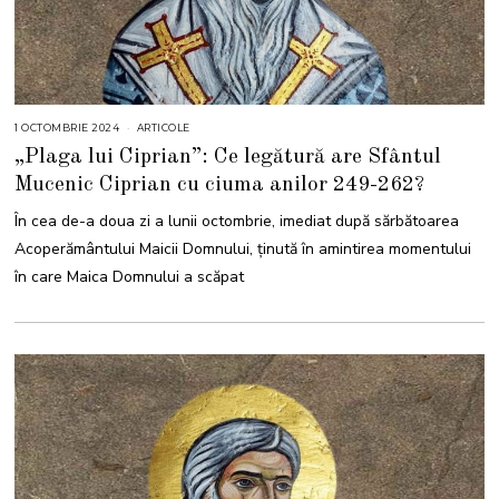
1 OCTOMBRIE 2024
2
ARTICOLE
6
„Plaga lui Ciprian”: Ce legătură are Sfântul
O
C
Mucenic Ciprian cu ciuma anilor 249-262?
T
O
M
În cea de-a doua zi a lunii octombrie, imediat după sărbătoarea
B
R
Acoperământului Maicii Domnului, ținută în amintirea momentului
I
E
în care Maica Domnului a scăpat
2
0
2
4