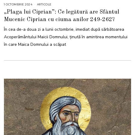
1 OCTOMBRIE 2024
2
ARTICOLE
6
„Plaga lui Ciprian”: Ce legătură are Sfântul
O
C
Mucenic Ciprian cu ciuma anilor 249-262?
T
O
M
În cea de-a doua zi a lunii octombrie, imediat după sărbătoarea
B
R
Acoperământului Maicii Domnului, ținută în amintirea momentului
I
E
în care Maica Domnului a scăpat
2
0
2
4