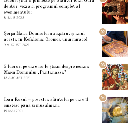
Bucureștiul îl primește pe Sfântul Ioan Gură
de Aur: vezi aici programul complet al
evenimentului!
8 IULIE 2025
1
0
I
U
02
Șerpii Maicii Domnului au apărut și anul
L
acesta în Kefalonia: Cronica unui miracol
I
E
9 AUGUST 2021
2
2
7
0
M
2
A
5
R
03
5 lucruri pe care nu le știam despre icoana
T
I
Maicii Domnului „Pantanassa”
E
13 AUGUST 2021
1
2
3
0
A
2
U
2
G
04
Ioan Rusul – povestea sfântului pe care îl
U
S
cinstesc până și musulmanii
T
19 MAI 2021
1
2
9
0
M
2
A
1
I