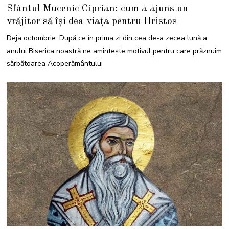
9
Sfântul Mucenic Ciprian: cum a ajuns un
S
E
vrăjitor să își dea viața pentru Hristos
P
T
E
Deja octombrie. După ce în prima zi din cea de-a zecea lună a
M
B
anului Biserica noastră ne amintește motivul pentru care prăznuim
R
I
sărbătoarea Acoperământului
E
2
0
2
2