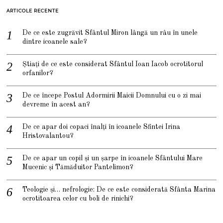
ARTICOLE RECENTE
De ce este zugrăvit Sfântul Miron lângă un râu în unele
dintre icoanele sale?
Știați de ce este considerat Sfântul Ioan Iacob ocrotitorul
orfanilor?
De ce începe Postul Adormirii Maicii Domnului cu o zi mai
devreme în acest an?
De ce apar doi copaci înalți în icoanele Sfintei Irina
Hristovalantou?
De ce apar un copil și un șarpe în icoanele Sfântului Mare
Mucenic și Tămăduitor Pantelimon?
Teologie și… nefrologie: De ce este considerată Sfânta Marina
ocrotitoarea celor cu boli de rinichi?