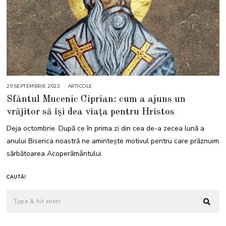
29 SEPTEMBRIE 2022
2
ARTICOLE
9
Sfântul Mucenic Ciprian: cum a ajuns un
S
E
vrăjitor să își dea viața pentru Hristos
P
T
E
Deja octombrie. După ce în prima zi din cea de-a zecea lună a
M
B
anului Biserica noastră ne amintește motivul pentru care prăznuim
R
I
sărbătoarea Acoperământului
E
2
0
2
CAUTĂ!
2