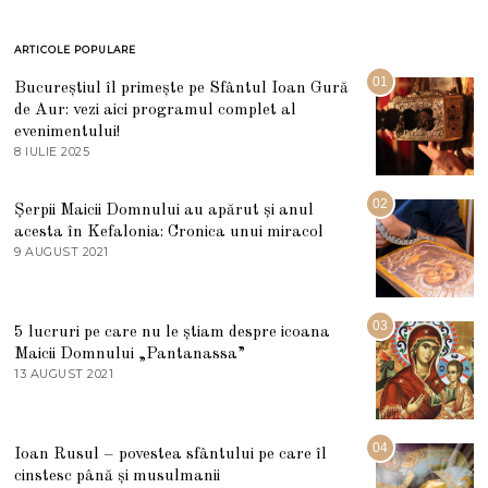
ARTICOLE POPULARE
01
Bucureștiul îl primește pe Sfântul Ioan Gură
de Aur: vezi aici programul complet al
evenimentului!
8 IULIE 2025
1
0
I
U
02
Șerpii Maicii Domnului au apărut și anul
L
acesta în Kefalonia: Cronica unui miracol
I
E
9 AUGUST 2021
2
2
7
0
M
2
A
5
R
03
5 lucruri pe care nu le știam despre icoana
T
I
Maicii Domnului „Pantanassa”
E
13 AUGUST 2021
1
2
3
0
A
2
U
2
G
04
Ioan Rusul – povestea sfântului pe care îl
U
S
cinstesc până și musulmanii
T