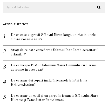
ARTICOLE RECENTE
De ce este zugrăvit Sfântul Miron lângă un râu în unele
dintre icoanele sale?
Știați de ce este considerat Sfântul Ioan Iacob ocrotitorul
orfanilor?
De ce începe Postul Adormirii Maicii Domnului cu o zi mai
devreme în acest an?
De ce apar doi copaci înalți în icoanele Sfintei Irina
Hristovalantou?
De ce apar un copil și un șarpe în icoanele Sfântului Mare
Mucenic și Tămăduitor Pantelimon?