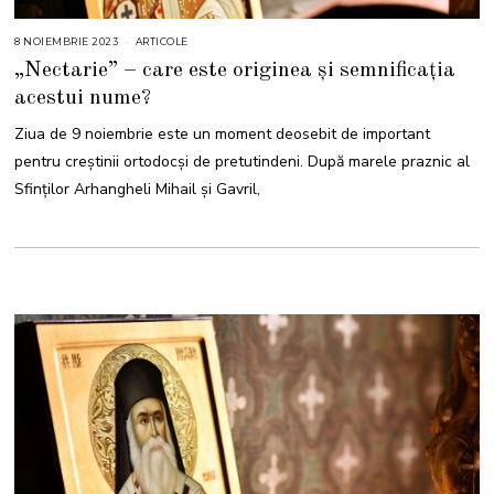
8 NOIEMBRIE 2023
8
ARTICOLE
N
„Nectarie” – care este originea și semnificația
O
I
acestui nume?
E
M
B
Ziua de 9 noiembrie este un moment deosebit de important
R
I
pentru creștinii ortodocși de pretutindeni. După marele praznic al
E
2
Sfinţilor Arhangheli Mihail şi Gavril,
0
2
3