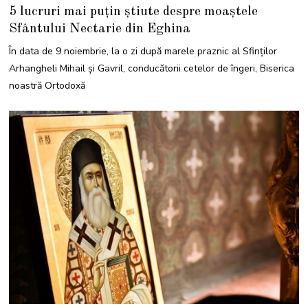
N
5 lucruri mai puțin știute despre moaștele
O
I
Sfântului Nectarie din Eghina
E
M
B
În data de 9 noiembrie, la o zi după marele praznic al Sfinţilor
R
I
Arhangheli Mihail şi Gavril, conducătorii cetelor de îngeri, Biserica
E
2
noastră Ortodoxă
0
2
2