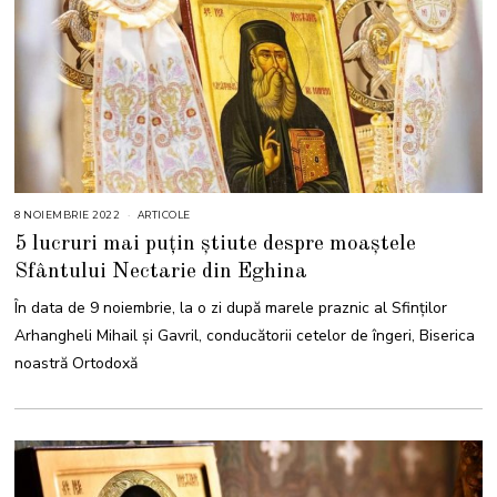
8 NOIEMBRIE 2022
9
ARTICOLE
N
5 lucruri mai puțin știute despre moaștele
O
I
Sfântului Nectarie din Eghina
E
M
B
În data de 9 noiembrie, la o zi după marele praznic al Sfinţilor
R
I
Arhangheli Mihail şi Gavril, conducătorii cetelor de îngeri, Biserica
E
2
noastră Ortodoxă
0
2
2