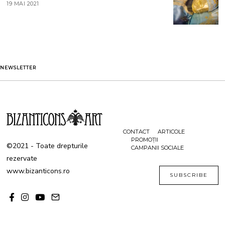
19 MAI 2021
1
2
9
0
M
2
A
1
I
2
0
2
1
NEWSLETTER
CONTACT
ARTICOLE
PROMOȚII
©2021 - Toate drepturile
CAMPANII SOCIALE
rezervate
www.bizanticons.ro
SUBSCRIBE