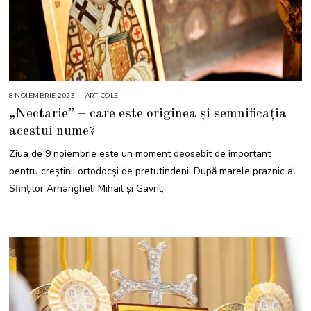
8 NOIEMBRIE 2023
8
ARTICOLE
N
„Nectarie” – care este originea și semnificația
O
I
acestui nume?
E
M
B
Ziua de 9 noiembrie este un moment deosebit de important
R
I
pentru creștinii ortodocși de pretutindeni. După marele praznic al
E
2
Sfinţilor Arhangheli Mihail şi Gavril,
0
2
3