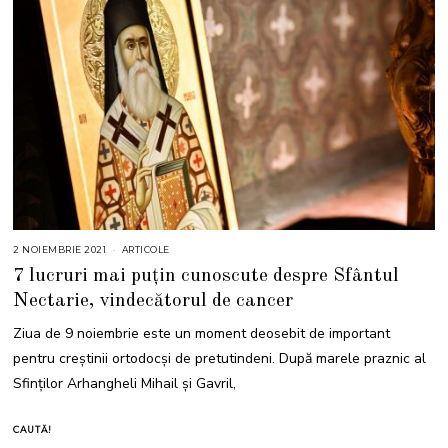
2 NOIEMBRIE 2021
9
ARTICOLE
N
7 lucruri mai puțin cunoscute despre Sfântul
O
I
Nectarie, vindecătorul de cancer
E
M
B
Ziua de 9 noiembrie este un moment deosebit de important
R
I
pentru creștinii ortodocși de pretutindeni. După marele praznic al
E
2
Sfinţilor Arhangheli Mihail şi Gavril,
0
2
1
CAUTĂ!