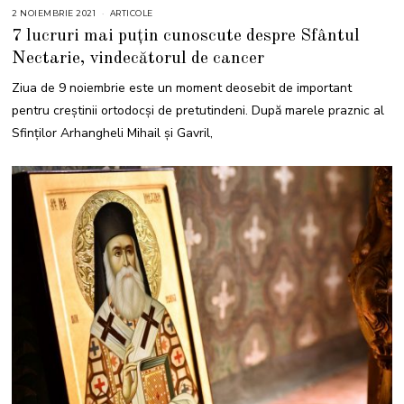
2 NOIEMBRIE 2021
9
ARTICOLE
N
7 lucruri mai puțin cunoscute despre Sfântul
O
I
Nectarie, vindecătorul de cancer
E
M
B
Ziua de 9 noiembrie este un moment deosebit de important
R
I
pentru creștinii ortodocși de pretutindeni. După marele praznic al
E
2
Sfinţilor Arhangheli Mihail şi Gavril,
0
2
1