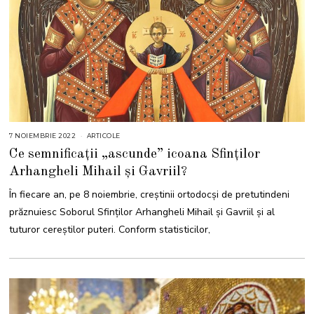
7 NOIEMBRIE 2022
8
ARTICOLE
N
Ce semnificații „ascunde” icoana Sfinților
O
I
Arhangheli Mihail şi Gavriil?
E
M
B
În fiecare an, pe 8 noiembrie, creștinii ortodocși de pretutindeni
R
I
prăznuiesc Soborul Sfinților Arhangheli Mihail și Gavriil și al
E
2
tuturor cereștilor puteri. Conform statisticilor,
0
2
2