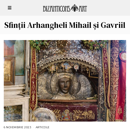
Sfinții Arhangheli Mihail și Gavriil
6 NOIEMBRIE 2023
6
ARTICOLE