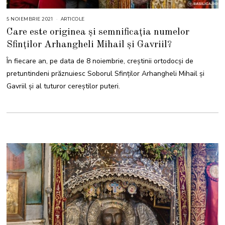
5 NOIEMBRIE 2021
5
ARTICOLE
N
Care este originea și semnificația numelor
O
I
Sfinților Arhangheli Mihail și Gavriil?
E
M
B
În fiecare an, pe data de 8 noiembrie, creștinii ortodocși de
R
I
pretuntindeni prăznuiesc Soborul Sfinților Arhangheli Mihail și
E
2
Gavriil și al tuturor cereștilor puteri.
0
2
1