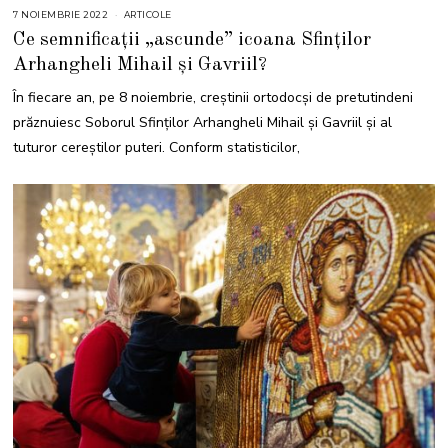
7 NOIEMBRIE 2022
8
ARTICOLE
N
Ce semnificații „ascunde” icoana Sfinților
O
I
Arhangheli Mihail şi Gavriil?
E
M
B
În fiecare an, pe 8 noiembrie, creștinii ortodocși de pretutindeni
R
I
prăznuiesc Soborul Sfinților Arhangheli Mihail și Gavriil și al
E
2
tuturor cereștilor puteri. Conform statisticilor,
0
2
2