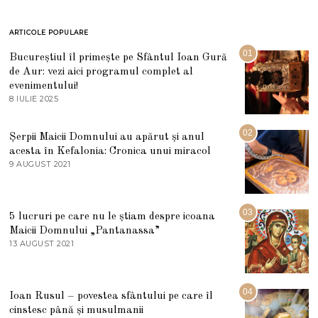
ARTICOLE POPULARE
01
Bucureștiul îl primește pe Sfântul Ioan Gură
de Aur: vezi aici programul complet al
evenimentului!
8 IULIE 2025
1
0
I
U
02
Șerpii Maicii Domnului au apărut și anul
L
acesta în Kefalonia: Cronica unui miracol
I
E
9 AUGUST 2021
2
2
7
0
M
2
A
5
R
03
5 lucruri pe care nu le știam despre icoana
T
I
Maicii Domnului „Pantanassa”
E
13 AUGUST 2021
1
2
3
0
A
2
U
2
G
04
Ioan Rusul – povestea sfântului pe care îl
U
S
cinstesc până și musulmanii