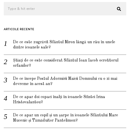
ARTICOLE RECENTE
De ce este zugrăvit Sfântul Miron lângă un râu în unele
dintre icoanele sale?
Știați de ce este considerat Sfântul Ioan Iacob ocrotitorul
orfanilor?
De ce începe Postul Adormirii Maicii Domnului cu o zi mai
devreme în acest an?
De ce apar doi copaci înalți în icoanele Sfintei Irina
Hristovalantou?
De ce apar un copil și un șarpe în icoanele Sfântului Mare
Mucenic și Tămăduitor Pantelimon?