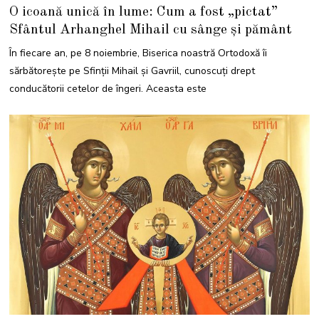
N
O icoană unică în lume: Cum a fost „pictat”
O
I
Sfântul Arhanghel Mihail cu sânge și pământ
E
M
B
În fiecare an, pe 8 noiembrie, Biserica noastră Ortodoxă îi
R
I
sărbătorește pe Sfinții Mihail și Gavriil, cunoscuţi drept
E
2
conducătorii cetelor de îngeri. Aceasta este
0
2
3