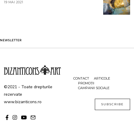
T
19 MAI 2021
1
2
9
0
M
2
A
1
I
2
0
2
1
NEWSLETTER
CONTACT
ARTICOLE
PROMOȚII
©2021 - Toate drepturile
CAMPANII SOCIALE
rezervate
www.bizanticons.ro
SUBSCRIBE