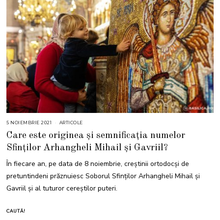
5 NOIEMBRIE 2021
5
ARTICOLE
N
Care este originea și semnificația numelor
O
I
Sfinților Arhangheli Mihail și Gavriil?
E
M
B
În fiecare an, pe data de 8 noiembrie, creștinii ortodocși de
R
I
pretuntindeni prăznuiesc Soborul Sfinților Arhangheli Mihail și
E
2
Gavriil și al tuturor cereștilor puteri.
0
2
1
CAUTĂ!