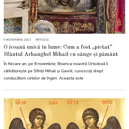
6 NOIEMBRIE 2023
6
ARTICOLE
N
O icoană unică în lume: Cum a fost „pictat”
O
I
Sfântul Arhanghel Mihail cu sânge și pământ
E
M
B
În fiecare an, pe 8 noiembrie, Biserica noastră Ortodoxă îi
R
I
sărbătorește pe Sfinții Mihail și Gavriil, cunoscuţi drept
E
2
conducătorii cetelor de îngeri. Aceasta este
0
2
3