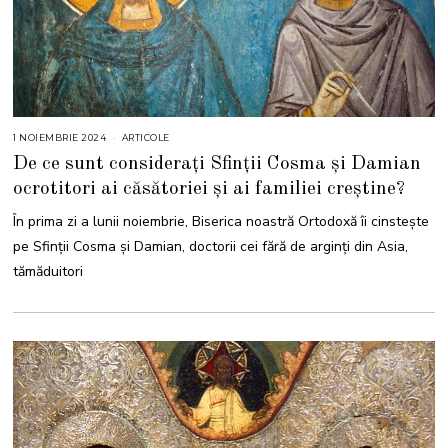
1 NOIEMBRIE 2024
2
ARTICOLE
9
De ce sunt considerați Sfinții Cosma și Damian
N
O
ocrotitori ai căsătoriei și ai familiei creștine?
I
E
M
În prima zi a lunii noiembrie, Biserica noastră Ortodoxă îi cinstește
B
R
pe Sfinții Cosma și Damian, doctorii cei fără de arginți din Asia,
I
E
tămăduitori
2
0
2
4