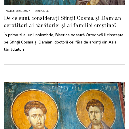
1 NOIEMBRIE 2024
2
ARTICOLE
9
De ce sunt considerați Sfinții Cosma și Damian
N
O
ocrotitori ai căsătoriei și ai familiei creștine?
I
E
M
În prima zi a lunii noiembrie, Biserica noastră Ortodoxă îi cinstește
B
R
pe Sfinții Cosma și Damian, doctorii cei fără de arginți din Asia,
I
E
tămăduitori
2
0
2
4