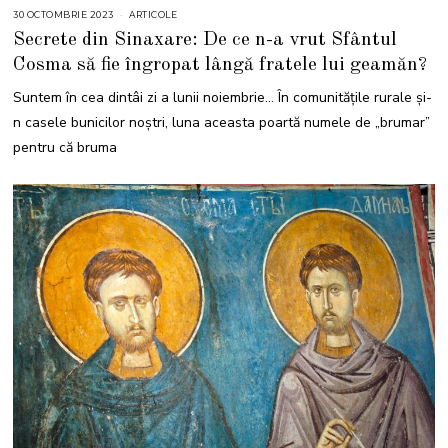
30 OCTOMBRIE 2023
3
ARTICOLE
0
Secrete din Sinaxare: De ce n-a vrut Sfântul
O
C
Cosma să fie îngropat lângă fratele lui geamăn?
T
O
M
Suntem în cea dintâi zi a lunii noiembrie… În comunitățile rurale și-
B
R
n casele bunicilor noștri, luna aceasta poartă numele de „brumar”
I
E
pentru că bruma
2
0
2
3