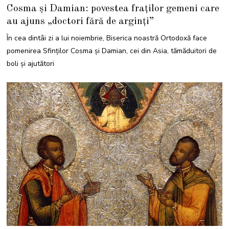
8
Cosma și Damian: povestea fraților gemeni care
O
C
au ajuns „doctori fără de arginţi”
T
O
M
În cea dintâi zi a lui noiembrie, Biserica noastră Ortodoxă face
B
R
pomenirea Sfinților Cosma şi Damian, cei din Asia, tămăduitori de
I
E
boli și ajutători
2
0
2
3