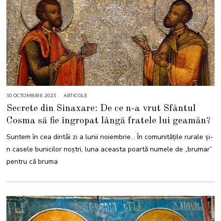
30 OCTOMBRIE 2023
3
ARTICOLE
0
Secrete din Sinaxare: De ce n-a vrut Sfântul
O
C
Cosma să fie îngropat lângă fratele lui geamăn?
T
O
M
Suntem în cea dintâi zi a lunii noiembrie… În comunitățile rurale și-
B
R
n casele bunicilor noștri, luna aceasta poartă numele de „brumar”
I
E
pentru că bruma
2
0
2
3