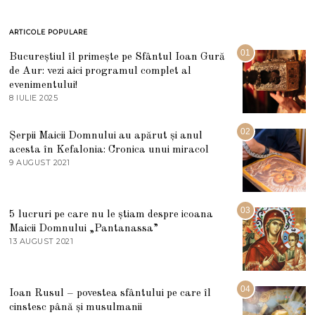
ARTICOLE POPULARE
01
Bucureștiul îl primește pe Sfântul Ioan Gură
de Aur: vezi aici programul complet al
evenimentului!
8 IULIE 2025
1
0
I
U
02
Șerpii Maicii Domnului au apărut și anul
L
acesta în Kefalonia: Cronica unui miracol
I
E
9 AUGUST 2021
2
2
7
0
M
2
A
5
R
03
5 lucruri pe care nu le știam despre icoana
T
I
Maicii Domnului „Pantanassa”
E
13 AUGUST 2021
1
2
3
0
A
2
U
2
G
04
Ioan Rusul – povestea sfântului pe care îl
U
S
cinstesc până și musulmanii