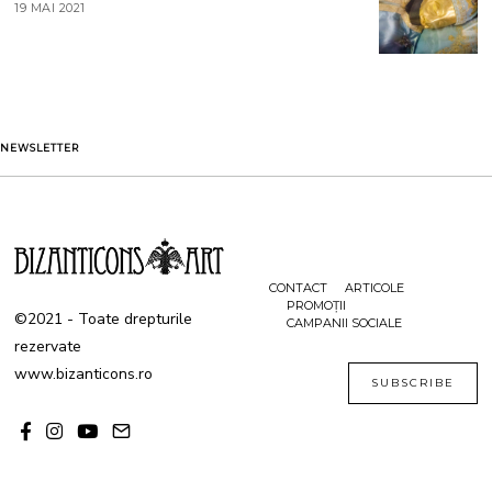
T
19 MAI 2021
1
2
9
0
M
2
A
1
I
2
0
2
1
NEWSLETTER
CONTACT
ARTICOLE
PROMOȚII
©2021 - Toate drepturile
CAMPANII SOCIALE
rezervate
www.bizanticons.ro
SUBSCRIBE