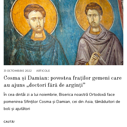
31 OCTOMBRIE 2022
2
ARTICOLE
8
Cosma și Damian: povestea fraților gemeni care
O
C
au ajuns „doctori fără de arginţi”
T
O
M
În cea dintâi zi a lui noiembrie, Biserica noastră Ortodoxă face
B
R
pomenirea Sfinților Cosma şi Damian, cei din Asia, tămăduitori de
I
E
boli și ajutători
2
0
2
3
CAUTĂ!