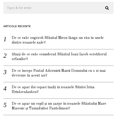
ARTICOLE RECENTE
De ce este zugrăvit Sfântul Miron lângă un râu în unele
dintre icoanele sale?
Știați de ce este considerat Sfântul Ioan Iacob ocrotitorul
orfanilor?
De ce începe Postul Adormirii Maicii Domnului cu o zi mai
devreme în acest an?
De ce apar doi copaci înalți în icoanele Sfintei Irina
Hristovalantou?
De ce apar un copil și un șarpe în icoanele Sfântului Mare
Mucenic și Tămăduitor Pantelimon?