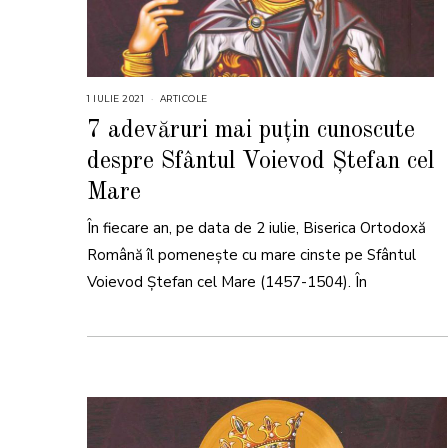
1 IULIE 2021
1
ARTICOLE
I
U
7 adevăruri mai puțin cunoscute
L
I
despre Sfântul Voievod Ștefan cel
E
2
0
Mare
2
1
În fiecare an, pe data de 2 iulie, Biserica Ortodoxă
Română îl pomenește cu mare cinste pe Sfântul
Voievod Ștefan cel Mare (1457-1504). În