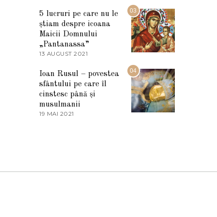
7
2
M
03
5
5 lucruri pe care nu le
A
știam despre icoana
R
T
Maicii Domnului
I
„Pantanassa”
E
13 AUGUST 2021
1
2
3
0
A
04
2
Ioan Rusul – povestea
U
2
sfântului pe care îl
G
U
cinstesc până și
S
musulmanii
T
19 MAI 2021
1
2
9
0
M
2
A
1
I
2
0
2
1