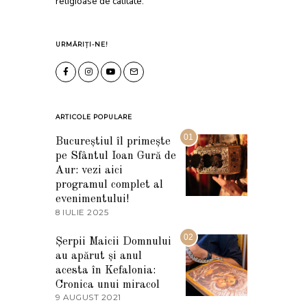
religioase de calitate.
URMĂRIȚI-NE!
ARTICOLE POPULARE
01
Bucureștiul îl primește
pe Sfântul Ioan Gură de
Aur: vezi aici
programul complet al
evenimentului!
8 IULIE 2025
1
0
I
02
Șerpii Maicii Domnului
U
au apărut și anul
L
I
acesta în Kefalonia:
E
Cronica unui miracol
2
9 AUGUST 2021
2
0