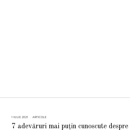
1 IULIE 2021
1
ARTICOLE
I
U
7 adevăruri mai puțin cunoscute despre
L