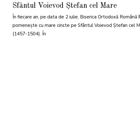
I
Sfântul Voievod Ștefan cel Mare
E
2
0
În fiecare an, pe data de 2 iulie, Biserica Ortodoxă Română î
2
1
pomenește cu mare cinste pe Sfântul Voievod Ștefan cel 
(1457-1504). În