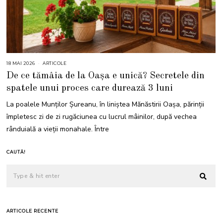
18 MAI 2026
1
ARTICOLE
8
De ce tămâia de la Oașa e unică? Secretele din
M
A
spatele unui proces care durează 3 luni
I
2
0
La poalele Munților Șureanu, în liniștea Mănăstirii Oașa, părinții
2
6
împletesc zi de zi rugăciunea cu lucrul mâinilor, după vechea
rânduială a vieții monahale. Între
CAUTĂ!
ARTICOLE RECENTE