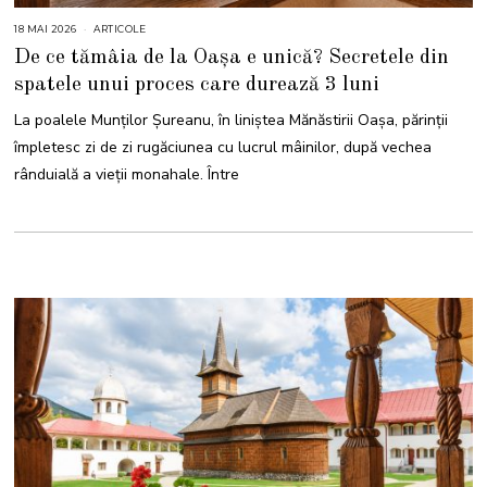
18 MAI 2026
1
ARTICOLE
8
De ce tămâia de la Oașa e unică? Secretele din
M
A
spatele unui proces care durează 3 luni
I
2
0
La poalele Munților Șureanu, în liniștea Mănăstirii Oașa, părinții
2
6
împletesc zi de zi rugăciunea cu lucrul mâinilor, după vechea
rânduială a vieții monahale. Între