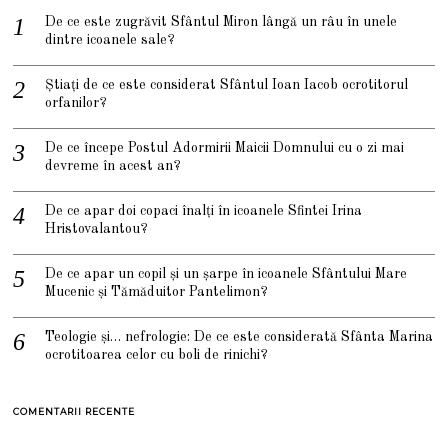
De ce este zugrăvit Sfântul Miron lângă un râu în unele
dintre icoanele sale?
Știați de ce este considerat Sfântul Ioan Iacob ocrotitorul
orfanilor?
De ce începe Postul Adormirii Maicii Domnului cu o zi mai
devreme în acest an?
De ce apar doi copaci înalți în icoanele Sfintei Irina
Hristovalantou?
De ce apar un copil și un șarpe în icoanele Sfântului Mare
Mucenic și Tămăduitor Pantelimon?
Teologie și… nefrologie: De ce este considerată Sfânta Marina
ocrotitoarea celor cu boli de rinichi?
COMENTARII RECENTE