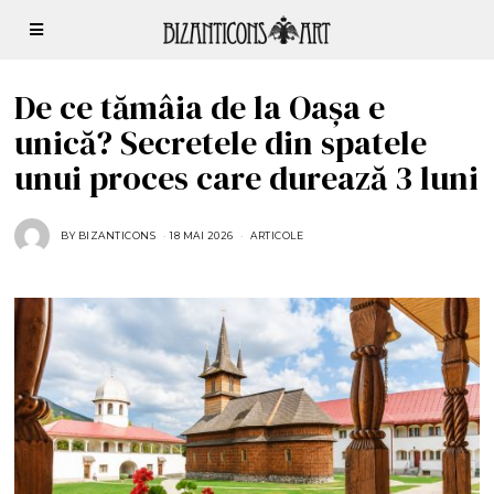
De ce tămâia de la Oașa e
unică? Secretele din spatele
unui proces care durează 3 luni
BY
BIZANTICONS
18 MAI 2026
1
ARTICOLE
8
M
A
I
2
0
2
6