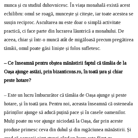
munca și cu studiul duhovnicesc. În viața monahală există acest
echilibru: omul se roagă, muncește și citește, iar toate acestea se
susțin reciproc. Ascultarea nu este doar o simplă activitate
practică, ci face parte din lucrarea lăuntrică a monahului. De
aceea, chiar și într-o muncă atât de migăloasă precum pregătirea
tămâii, omul poate găsi liniște și folos sufletesc.
– Ce înseamnă pentru obștea mănăstirii faptul că tămâia de la
Oașa ajunge astăzi, prin bizanticons.ro, în toată țara și chiar
peste hotare?
– Este un lucru îmbucurător că tămâia de Oașa ajunge și peste
hotare, și în toată țara. Pentru noi, aceasta înseamnă că osteneala
părinților ajunge să aducă puțină pace și în casele oamenilor.
Mulți poate nu vor ajunge niciodată la Oașa, dar prin aceste
produse primesc ceva din duhul și din rugăciunea mănăstirii. Și