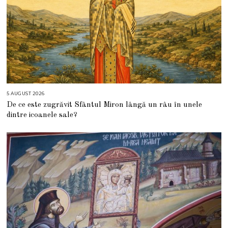
5 AUGUST 2026
5
A
De ce este zugrăvit Sfântul Miron lângă un râu în unele
U
G
dintre icoanele sale?
U
S
T
2
0
2
6