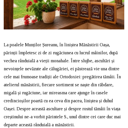
La poalele Munților Șureanu, în liniștea Mănăstirii Oașa,
părinții împletesc zi de zi rugăciunea cu lucrul mâinilor, după
vechea rânduială a vieții monahale. Între slujbe, ascultări și
nevoințele nevăzute ale călugăriei, ei păstrează vie una dintre
cele mai frumoase tradiții ale Ortodoxiei: pregătirea tămâii. În
atelierul mănăstirii, fiecare sortiment se naște din răbdare,
migală și rugăciune, iar mireasma care ajunge în casele
credincioșilor poartă cu ea ceva din pacea, liniștea și duhul
Oașei. Despre această ascultare și despre rostul tămâii în viața
creștinului ne-a vorbit părintele S., unul dintre cei care duc mai
departe această rânduială a mănăstirii.