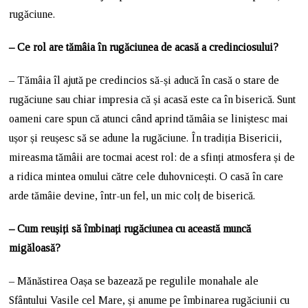
rugăciune.
– Ce rol are tămâia în rugăciunea de acasă a credinciosului?
– Tămâia îl ajută pe credincios să-și aducă în casă o stare de
rugăciune sau chiar impresia că și acasă este ca în biserică. Sunt
oameni care spun că atunci când aprind tămâia se liniștesc mai
ușor și reușesc să se adune la rugăciune. În tradiția Bisericii,
mireasma tămâii are tocmai acest rol: de a sfinți atmosfera și de
a ridica mintea omului către cele duhovnicești. O casă în care
arde tămâie devine, într-un fel, un mic colț de biserică.
– Cum reușiți să îmbinați rugăciunea cu această muncă
migăloasă?
– Mănăstirea Oașa se bazează pe regulile monahale ale
Sfântului Vasile cel Mare, și anume pe îmbinarea rugăciunii cu