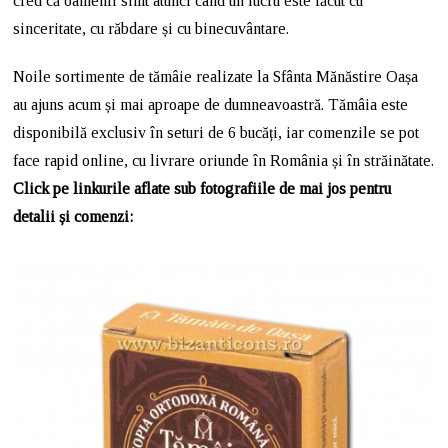
cred că oamenii simt atunci când un lucru este făcut cu
sinceritate, cu răbdare și cu binecuvântare.
Noile sortimente de tămâie realizate la Sfânta Mănăstire Oașa
au ajuns acum și mai aproape de dumneavoastră. Tămâia este
disponibilă exclusiv în seturi de 6 bucăți, iar comenzile se pot
face rapid online, cu livrare oriunde în România și în străinătate.
Click pe linkurile aflate sub fotografiile de mai jos pentru
detalii și comenzi: