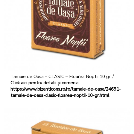
Tamaie de Oasa – CLASIC – Floarea Noptii 10 gr. /
Click aici pentru detalii și comenzi:
https://www.bizanticons.ro/ro/tamaie-de-oasa/24691-
tamaie-de-oasa-clasic-floarea-noptii-10-gr.html