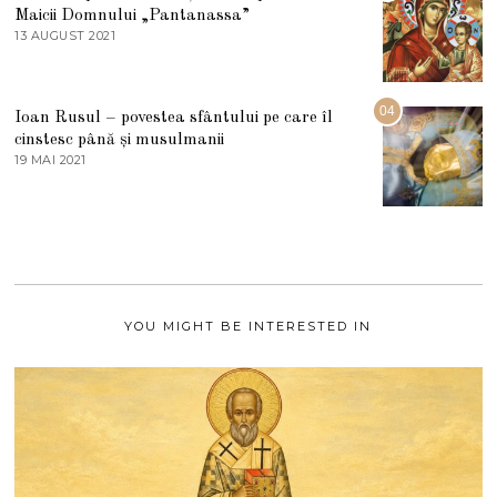
I
Maicii Domnului „Pantanassa”
E
13 AUGUST 2021
1
2
3
0
A
2
U
2
G
04
Ioan Rusul – povestea sfântului pe care îl
U
S
cinstesc până și musulmanii
T
19 MAI 2021
1
2
9
0
M
2
A
1
I
2
0
2
1
YOU MIGHT BE INTERESTED IN