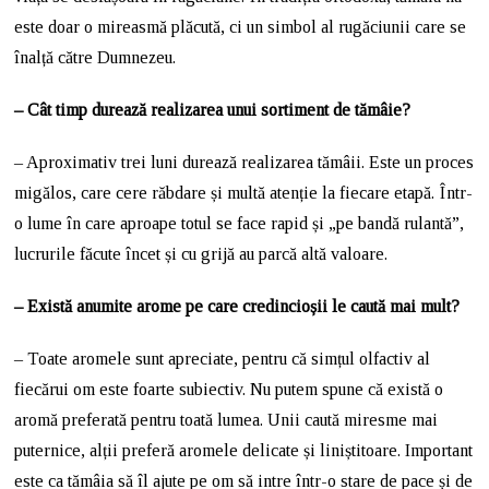
este doar o mireasmă plăcută, ci un simbol al rugăciunii care se
înalță către Dumnezeu.
– Cât timp durează realizarea unui sortiment de tămâie?
– Aproximativ trei luni durează realizarea tămâii. Este un proces
migălos, care cere răbdare și multă atenție la fiecare etapă. Într-
o lume în care aproape totul se face rapid și „pe bandă rulantă”,
lucrurile făcute încet și cu grijă au parcă altă valoare.
– Există anumite arome pe care credincioșii le caută mai mult?
– Toate aromele sunt apreciate, pentru că simțul olfactiv al
fiecărui om este foarte subiectiv. Nu putem spune că există o
aromă preferată pentru toată lumea. Unii caută miresme mai
puternice, alții preferă aromele delicate și liniștitoare. Important
este ca tămâia să îl ajute pe om să intre într-o stare de pace și de