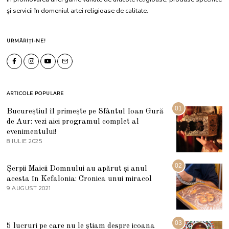
și servicii în domeniul artei religioase de calitate.
URMĂRIȚI-NE!
ARTICOLE POPULARE
01
Bucureștiul îl primește pe Sfântul Ioan Gură
de Aur: vezi aici programul complet al
evenimentului!
8 IULIE 2025
1
0
I
U
02
Șerpii Maicii Domnului au apărut și anul
L
acesta în Kefalonia: Cronica unui miracol
I
E
9 AUGUST 2021
2
2
7
0
M
2
A
5
R
03
5 lucruri pe care nu le știam despre icoana
T