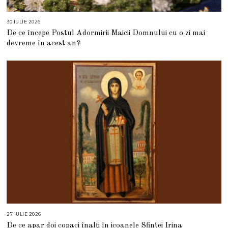
30 IULIE 2026
3
0
De ce începe Postul Adormirii Maicii Domnului cu o zi mai
I
U
devreme în acest an?
L
I
E
2
0
2
6
27 IULIE 2026
2
7
De ce apar doi copaci înalți în icoanele Sfintei Irina
I