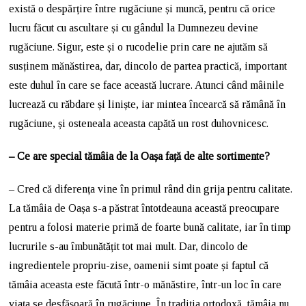
există o despărțire între rugăciune și muncă, pentru că orice
lucru făcut cu ascultare și cu gândul la Dumnezeu devine
rugăciune. Sigur, este și o rucodelie prin care ne ajutăm să
susținem mănăstirea, dar, dincolo de partea practică, important
este duhul în care se face această lucrare. Atunci când mâinile
lucrează cu răbdare și liniște, iar mintea încearcă să rămână în
rugăciune, și osteneala aceasta capătă un rost duhovnicesc.
– Ce are special tămâia de la Oașa față de alte sortimente?
– Cred că diferența vine în primul rând din grija pentru calitate.
La tămâia de Oașa s-a păstrat întotdeauna această preocupare
pentru a folosi materie primă de foarte bună calitate, iar în timp
lucrurile s-au îmbunătățit tot mai mult. Dar, dincolo de
ingredientele propriu-zise, oamenii simt poate și faptul că
tămâia aceasta este făcută într-o mănăstire, într-un loc în care
viața se desfășoară în rugăciune. În tradiția ortodoxă, tămâia nu