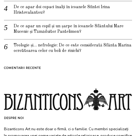
De ce apar doi copaci înalți în icoanele Sfintei Irina
Hristovalantou?
De ce apar un copil și un șarpe în icoanele Sfântului Mare
Mucenic și Tămăduitor Pantelimon?
Teologie și… nefrologie: De ce este considerată Sfânta Marina
ocrotitoarea celor cu boli de rinichi?
COMENTARII RECENTE
DESPRE NOI
Bizanticons Art nu este doar o firmă, ci o familie. Cu membri specializați
în promovarea unei game variate de articole religioase, produse specifice