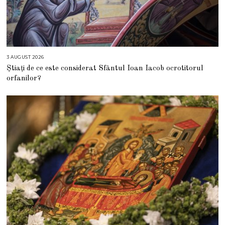
3 AUGUST 2026
3
A
Știați de ce este considerat Sfântul Ioan Iacob ocrotitorul
U
G
orfanilor?
U
S
T
2
0
2
6