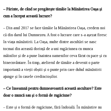
– Părinte, de când se pregătește tămâie la Mănăstirea Oașa și
cum a început această lucrare?
– Din anul 2017 se face tămâie la Mănăstirea Oașa, credem noi
că din darul lui Dumnezeu. A fost o lucrare care s-a așezat firesc
în viața mănăstirii. La Oașa, multe dintre ascultări se nasc
tocmai din această dorință de a uni rugăciunea cu munca
mâinilor și de a pune înaintea oamenilor ceva făcut cu pace și cu
binecuvântare. În timp, atelierul de tămâie a devenit o parte
importantă a vieții obștii și o punte prin care duhul mănăstirii
ajunge și în casele credincioșilor.
– Ce înseamnă pentru dumneavoastră această ascultare? Este
doar o muncă sau și o formă de rugăciune?
– Este și o formă de rugăciune, fără îndoială. În mănăstire nu