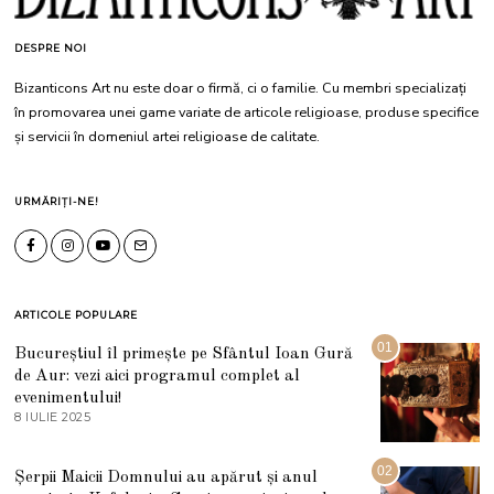
DESPRE NOI
Bizanticons Art nu este doar o firmă, ci o familie. Cu membri specializați
în promovarea unei game variate de articole religioase, produse specifice
și servicii în domeniul artei religioase de calitate.
URMĂRIȚI-NE!
ARTICOLE POPULARE
01
Bucureștiul îl primește pe Sfântul Ioan Gură
de Aur: vezi aici programul complet al
evenimentului!
8 IULIE 2025
1
0
I
U
02
Șerpii Maicii Domnului au apărut și anul
L