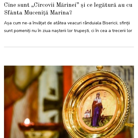
I
Cine sunt „Circovii Mărinei” și ce legătură au cu
U
L
Sfânta Muceniță Marina?
I
E
2
Așa cum ne-a învățat de atâtea veacuri rânduiala Bisericii, sfinții
0
2
sunt pomeniți nu în ziua nașterii lor trupești, ci în cea a trecerii lor
5