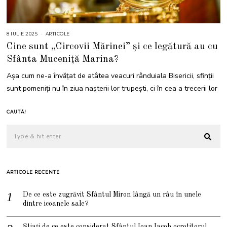
8 IULIE 2025
8
ARTICOLE
I
Cine sunt „Circovii Mărinei” și ce legătură au cu
U
L
Sfânta Muceniță Marina?
I
E
2
Așa cum ne-a învățat de atâtea veacuri rânduiala Bisericii, sfinții
0
2
sunt pomeniți nu în ziua nașterii lor trupești, ci în cea a trecerii lor
5
CAUTĂ!
ARTICOLE RECENTE
De ce este zugrăvit Sfântul Miron lângă un râu în unele
dintre icoanele sale?
Știați de ce este considerat Sfântul Ioan Iacob ocrotitorul