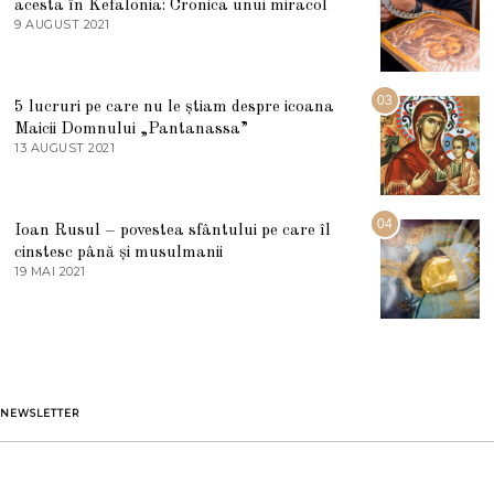
acesta în Kefalonia: Cronica unui miracol
I
E
9 AUGUST 2021
2
2
7
0
M
2
A
5
R
03
5 lucruri pe care nu le știam despre icoana
T
I
Maicii Domnului „Pantanassa”
E
13 AUGUST 2021
1
2
3
0
A
2
U
2
G
04
Ioan Rusul – povestea sfântului pe care îl
U
S
cinstesc până și musulmanii
T
19 MAI 2021
1
2
9
0
M
2
A
1
I
2
0
2
1
NEWSLETTER