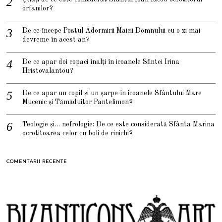
orfanilor?
De ce începe Postul Adormirii Maicii Domnului cu o zi mai
devreme în acest an?
De ce apar doi copaci înalți în icoanele Sfintei Irina
Hristovalantou?
De ce apar un copil și un șarpe în icoanele Sfântului Mare
Mucenic și Tămăduitor Pantelimon?
Teologie și… nefrologie: De ce este considerată Sfânta Marina
ocrotitoarea celor cu boli de rinichi?
COMENTARII RECENTE