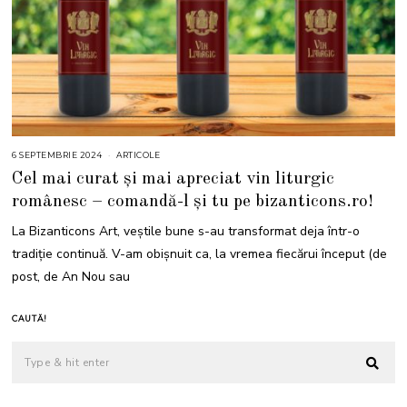
6 SEPTEMBRIE 2024
6
ARTICOLE
S
Cel mai curat și mai apreciat vin liturgic
E
P
românesc – comandă-l și tu pe bizanticons.ro!
T
E
M
La Bizanticons Art, veștile bune s-au transformat deja într-o
B
R
tradiție continuă. V-am obișnuit ca, la vremea fiecărui început (de
I
E
post, de An Nou sau
2
0
2
4
CAUTĂ!