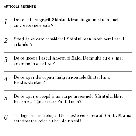
ARTICOLE RECENTE
De ce este zugrăvit Sfântul Miron lângă un râu în unele
dintre icoanele sale?
Știați de ce este considerat Sfântul Ioan Iacob ocrotitorul
orfanilor?
De ce începe Postul Adormirii Maicii Domnului cu o zi mai
devreme în acest an?
De ce apar doi copaci înalți în icoanele Sfintei Irina
Hristovalantou?
De ce apar un copil și un șarpe în icoanele Sfântului Mare
Mucenic și Tămăduitor Pantelimon?
Teologie și… nefrologie: De ce este considerată Sfânta Marina
ocrotitoarea celor cu boli de rinichi?