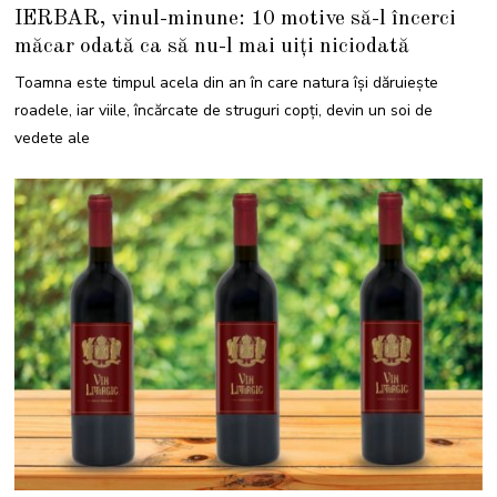
7
IERBAR, vinul-minune: 10 motive să-l încerci
O
C
măcar odată ca să nu-l mai uiți niciodată
T
O
M
Toamna este timpul acela din an în care natura își dăruiește
B
R
roadele, iar viile, încărcate de struguri copți, devin un soi de
I
E
vedete ale
2
0
2
5