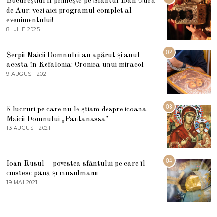
Bucureștiul îl primește pe Sfântul Ioan Gură
de Aur: vezi aici programul complet al
evenimentului!
8 IULIE 2025
1
0
I
U
02
Șerpii Maicii Domnului au apărut și anul
L
acesta în Kefalonia: Cronica unui miracol
I
E
9 AUGUST 2021
2
2
7
0
M
2
A
5
R
03
5 lucruri pe care nu le știam despre icoana
T
I
Maicii Domnului „Pantanassa”
E
13 AUGUST 2021
1
2
3
0
A
2
U
2
G
04
Ioan Rusul – povestea sfântului pe care îl
U
S
cinstesc până și musulmanii
T
19 MAI 2021
1
2
9
0
M
2
A
1
I