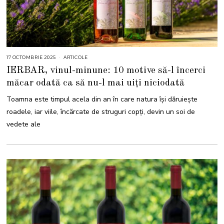
17 OCTOMBRIE 2025
1
ARTICOLE
7
IERBAR, vinul-minune: 10 motive să-l încerci
O
C
măcar odată ca să nu-l mai uiți niciodată
T
O
M
Toamna este timpul acela din an în care natura își dăruiește
B
R
roadele, iar viile, încărcate de struguri copți, devin un soi de
I
E
vedete ale
2
0
2
5