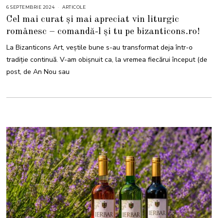
6 SEPTEMBRIE 2024
6
ARTICOLE
S
Cel mai curat și mai apreciat vin liturgic
E
P
românesc – comandă-l și tu pe bizanticons.ro!
T
E
M
La Bizanticons Art, veștile bune s-au transformat deja într-o
B
R
tradiție continuă. V-am obișnuit ca, la vremea fiecărui început (de
I
E
post, de An Nou sau
2
0
2
4