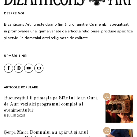
DESPRE NOI
Bizanticons Art nu este doar o firmă, ci o familie. Cu membri specializați
în promovarea unei game variate de articole religioase, produse specifice
și servicii în domeniul artei religioase de calitate.
URMĂRIȚI-NE!
ARTICOLE POPULARE
01
Bucureștiul îl primește pe Sfântul Ioan Gură
de Aur: vezi aici programul complet al
evenimentului!
8 IULIE 2025
1
0
I
U
02
Șerpii Maicii Domnului au apărut și anul
L