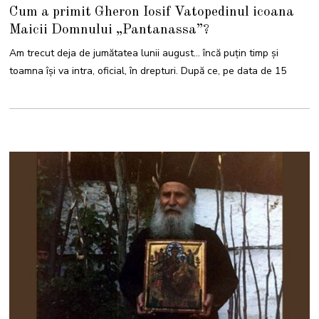
2
Cum a primit Gheron Iosif Vatopedinul icoana
A
U
Maicii Domnului „Pantanassa”?
G
U
S
Am trecut deja de jumătatea lunii august… încă puțin timp și
T
2
toamna își va intra, oficial, în drepturi. După ce, pe data de 15
0
2
5