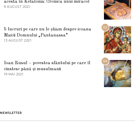
acesta în Kefalonia: Cronica unui miracol
I
E
9 AUGUST 2021
2
2
7
0
M
2
A
5
R
03
5 lucruri pe care nu le știam despre icoana
T
I
Maicii Domnului „Pantanassa”
E
13 AUGUST 2021
1
2
3
0
A
2
U
2
G
04
Ioan Rusul – povestea sfântului pe care îl
U
S
cinstesc până și musulmanii
T
19 MAI 2021
1
2
9
0
M
2
A
1
I
2
0
2
1
NEWSLETTER