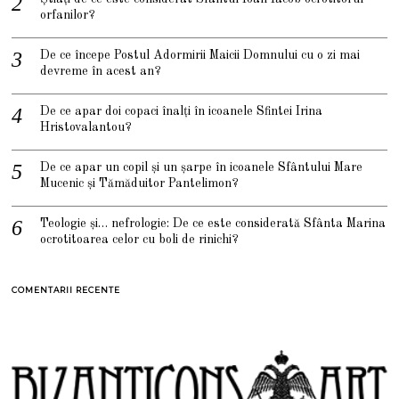
orfanilor?
De ce începe Postul Adormirii Maicii Domnului cu o zi mai
devreme în acest an?
De ce apar doi copaci înalți în icoanele Sfintei Irina
Hristovalantou?
De ce apar un copil și un șarpe în icoanele Sfântului Mare
Mucenic și Tămăduitor Pantelimon?
Teologie și… nefrologie: De ce este considerată Sfânta Marina
ocrotitoarea celor cu boli de rinichi?
COMENTARII RECENTE