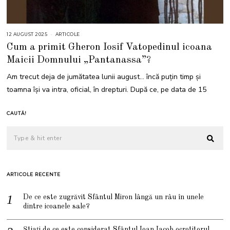
12 AUGUST 2025
1
ARTICOLE
2
Cum a primit Gheron Iosif Vatopedinul icoana
A
U
Maicii Domnului „Pantanassa”?
G
U
S
Am trecut deja de jumătatea lunii august… încă puțin timp și
T
2
toamna își va intra, oficial, în drepturi. După ce, pe data de 15
0
2
5
CAUTĂ!
ARTICOLE RECENTE
De ce este zugrăvit Sfântul Miron lângă un râu în unele
dintre icoanele sale?
Știați de ce este considerat Sfântul Ioan Iacob ocrotitorul