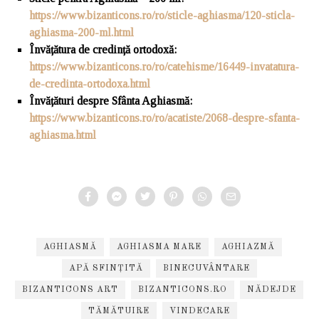
https://www.bizanticons.ro/ro/sticle-aghiasma/120-sticla-
aghiasma-200-ml.html
Învățătura de credință ortodoxă:
https://www.bizanticons.ro/ro/catehisme/16449-invatatura-
de-credinta-ortodoxa.html
Învățături despre Sfânta Aghiasmă:
https://www.bizanticons.ro/ro/acatiste/2068-despre-sfanta-
aghiasma.html
AGHIASMĂ
AGHIASMA MARE
AGHIAZMĂ
APĂ SFINȚITĂ
BINECUVÂNTARE
BIZANTICONS ART
BIZANTICONS.RO
NĂDEJDE
TĂMĂTUIRE
VINDECARE