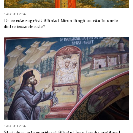
5 AUGUST 2026
5
A
De ce este zugrăvit Sfântul Miron lângă un râu în unele
U
G
dintre icoanele sale?
U
S
T
2
0
2
6
3 AUGUST 2026
3
A
Știați de ce este considerat Sfântul Ioan Iacob ocrotitorul