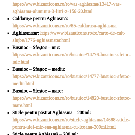
https://www.bizanticons.ro/ro/vas-aghiasma/13417-vas-
aghiasma-aluminiu-3-litri-z-156-20.html
Caldarușe pentru Aghiasmă
:
https://www.bizanticons.ro/ro/85-caldarusa-aghiasma
Aghiasmatar:
https://www.bizanticons.ro/ro/carte-de-cult-
slujbe/1776-aghiasmatar.html
Busuioc – Sfeștoc – mic:
https://www.bizanticons.ro/ro/busuioc/14776-busuioc-sfetoc-
mic.html
Busuioc – Sfeștoc – mediu:
https://www.bizanticons.ro/ro/busuioc/14777-busuioc-sfetoc-
mediu.html
Busuioc – Sfeștoc – mare:
https://www.bizanticons.ro/ro/busuioc/14820-busuioc-sfetoc-
mare.html
Sticle pentru păstrat Aghiasma – 200ml:
https://www.bizanticons.ro/ro/sticle-aghiasma/14668-sticle-
pentru-ulei-mir-sau-aghiasma-cu-icoana-200ml.html
Sticle pentru Aghiasmă – 200 ml: