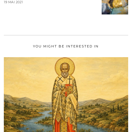
19 MAI 2021
1
2
9
0
M
2
A
1
I
2
0
2
1
YOU MIGHT BE INTERESTED IN