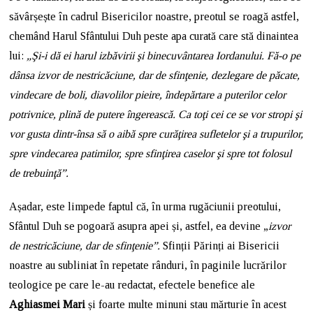
săvârșește în cadrul Bisericilor noastre, preotul se roagă astfel,
chemând Harul Sfântului Duh peste apa curată care stă dinaintea
lui:
„Şi-i dă ei harul izbăvirii şi binecuvântarea Iordanului. Fă-o pe
dânsa izvor de nestricăciune, dar de sfinţenie, dezlegare de păcate,
vindecare de boli, diavolilor pieire, îndepărtare a puterilor celor
potrivnice, plină de putere îngerească. Ca toţi cei ce se vor stropi şi
vor gusta dintr-însa să o aibă spre curăţirea sufletelor şi a trupurilor,
spre vindecarea patimilor, spre sfinţirea caselor şi spre tot folosul
de trebuinţă”.
Așadar, este limpede faptul că, în urma rugăciunii preotului,
Sfântul Duh se pogoară asupra apei și, astfel, ea devine „
izvor
de nestricăciune, dar de sfinţenie”.
Sfinții Părinți ai Bisericii
noastre au subliniat în repetate rânduri, în paginile lucrărilor
teologice pe care le-au redactat, efectele benefice ale
Aghiasmei Mari
și foarte multe minuni stau mărturie în acest