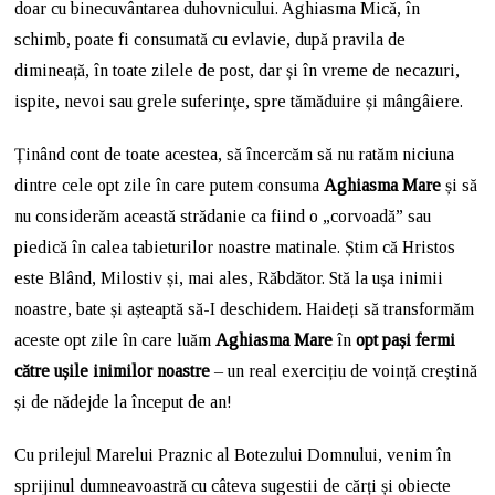
doar cu binecuvântarea duhovnicului. Aghiasma Mică, în
schimb, poate fi consumată cu evlavie, după pravila de
dimineață, în toate zilele de post, dar și în vreme de necazuri,
ispite, nevoi sau grele suferinţe, spre tămăduire și mângâiere.
Ținând cont de toate acestea, să încercăm să nu ratăm niciuna
dintre cele opt zile în care putem consuma
Aghiasma Mare
și să
nu considerăm această strădanie ca fiind o „corvoadă” sau
piedică în calea tabieturilor noastre matinale. Știm că Hristos
este Blând, Milostiv și, mai ales, Răbdător. Stă la ușa inimii
noastre, bate și așteaptă să-I deschidem. Haideți să transformăm
aceste opt zile în care luăm
Aghiasma Mare
în
opt pași fermi
către ușile inimilor noastre
– un real exercițiu de voință creștină
și de nădejde la început de an!
Cu prilejul Marelui Praznic al Botezului Domnului, venim în
sprijinul dumneavoastră cu câteva sugestii de cărți și obiecte