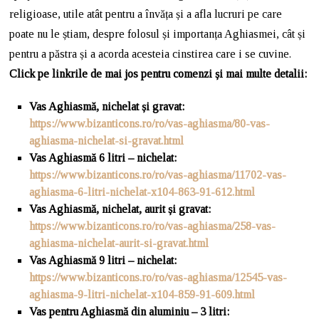
religioase, utile atât pentru a învăța și a afla lucruri pe care
poate nu le știam, despre folosul și importanța Aghiasmei, cât și
pentru a păstra și a acorda acesteia cinstirea care i se cuvine.
Click pe linkrile de mai jos pentru comenzi și mai multe detalii:
Vas Aghiasmă, nichelat și gravat
:
https://www.bizanticons.ro/ro/vas-aghiasma/80-vas-
aghiasma-nichelat-si-gravat.html
Vas Aghiasmă 6 litri – nichelat
:
https://www.bizanticons.ro/ro/vas-aghiasma/11702-vas-
aghiasma-6-litri-nichelat-x104-863-91-612.html
Vas Aghiasmă, nichelat, aurit și gravat
:
https://www.bizanticons.ro/ro/vas-aghiasma/258-vas-
aghiasma-nichelat-aurit-si-gravat.html
Vas Aghiasmă 9 litri – nichelat
:
https://www.bizanticons.ro/ro/vas-aghiasma/12545-vas-
aghiasma-9-litri-nichelat-x104-859-91-609.html
Vas pentru Aghiasmă din aluminiu – 3 litri: