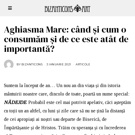
Aghiasma Mare: când și cum o
consumăm și de ce este atât de
importantă?
BY
BIZANTICONS
3 IANUARIE 2021
ARTICOLE
Suntem la început de an… Un nou an din viața și din istoria
mântuirii noastre care, dincolo de toate, poartă un nume special:
NĂDEJDE
. Probabil este cel mai potrivit apelativ, căci așteptăm
cu toții un an altfel, cu luni și zile care să nu ne țină la distanță
de cei apropiați ai noștri sau departe de Biserică, de
Împărtășanie și de Hristos. Trăim cu speranța și cu încrederea