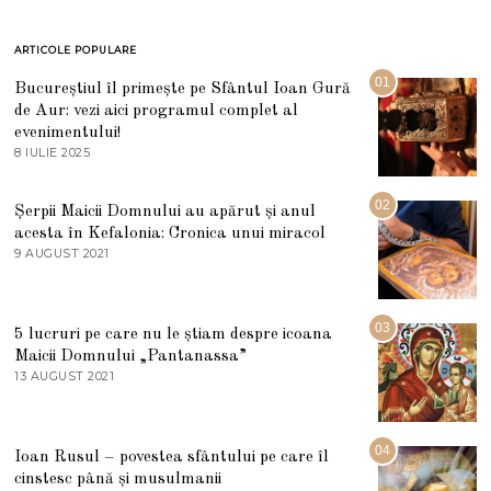
ARTICOLE POPULARE
01
Bucureștiul îl primește pe Sfântul Ioan Gură
de Aur: vezi aici programul complet al
evenimentului!
8 IULIE 2025
1
0
I
U
02
Șerpii Maicii Domnului au apărut și anul
L
acesta în Kefalonia: Cronica unui miracol
I
E
9 AUGUST 2021
2
2
7
0
M
2
A
5
R
03
5 lucruri pe care nu le știam despre icoana
T
I
Maicii Domnului „Pantanassa”
E
13 AUGUST 2021
1
2
3
0
A
2
U
2
G
04
Ioan Rusul – povestea sfântului pe care îl
U
S
cinstesc până și musulmanii
T