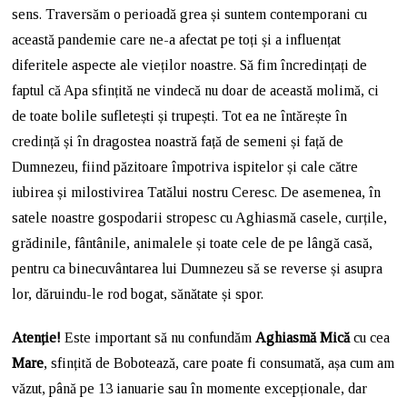
sens. Traversăm o perioadă grea și suntem contemporani cu
această pandemie care ne-a afectat pe toți și a influențat
diferitele aspecte ale vieților noastre. Să fim încredințați de
faptul că Apa sfințită ne vindecă nu doar de această molimă, ci
de toate bolile sufletești și trupești. Tot ea ne întărește în
credință și în dragostea noastră față de semeni și față de
Dumnezeu, fiind păzitoare împotriva ispitelor și cale către
iubirea și milostivirea Tatălui nostru Ceresc. De asemenea, în
satele noastre gospodarii stropesc cu Aghiasmă casele, curțile,
grădinile, fântânile, animalele și toate cele de pe lângă casă,
pentru ca binecuvântarea lui Dumnezeu să se reverse și asupra
lor, dăruindu-le rod bogat, sănătate și spor.
Atenție!
Este important să nu confundăm
Aghiasmă Mică
cu cea
Mare
, sfințită de Bobotează, care poate fi consumată, așa cum am
văzut, până pe 13 ianuarie sau în momente excepționale, dar