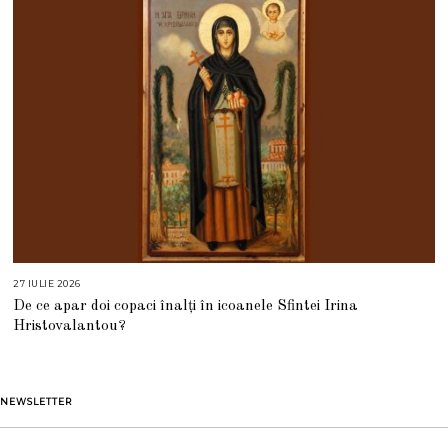
0
2
6
27 IULIE 2026
2
7
De ce apar doi copaci înalți în icoanele Sfintei Irina
I
U
Hristovalantou?
L
I
E
2
0
2
NEWSLETTER
6