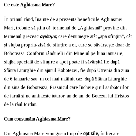
Ce este Aghiasma Mare?
În primul rând, înainte de a prezenta beneficiile Aghiasmei
Mari, trebuie să știm că, termenul de „Aghiasmă” provine din
termenul grecesc
αγιάσμα
, care denumește atât „apa sfințită”, cât
și slujba propriu-zisă de sfinţire a ei, care se săvârșește doar de
Bobotează. Conform rânduielii din Mineiul pe luna ianuarie,
slujba specială de sfințire a apei poate fi săvârșită fie după
Sfânta Liturghie din ajunul Bobotezei, fie după Utrenia din ziua
de 6 ianuarie sau, în cel mai întâlnit caz, după Sfânta Liturghie
din ziua de Bobotează, Praznicul care încheie șirul sărbătorilor
de iarnă și ne amintește tuturor, an de an, de Botezul lui Hristos
de la râul Iordan.
Cum consumăm Aghiasma Mare?
Din Aghiasma Mare vom gusta timp de
opt zile
, în fiecare