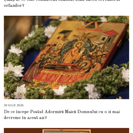
U
G
orfanilor?
U
S
T
2
0
2
6
30 IULIE 2026
3
0
De ce începe Postul Adormirii Maicii Domnului cu o zi mai
I
U
devreme în acest an?
L
I
E
2