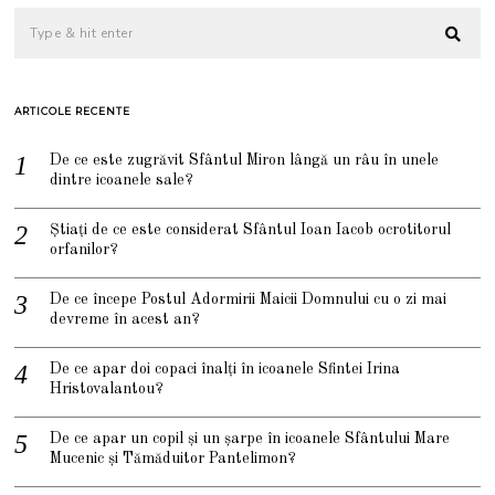
ARTICOLE RECENTE
De ce este zugrăvit Sfântul Miron lângă un râu în unele
dintre icoanele sale?
Știați de ce este considerat Sfântul Ioan Iacob ocrotitorul
orfanilor?
De ce începe Postul Adormirii Maicii Domnului cu o zi mai
devreme în acest an?
De ce apar doi copaci înalți în icoanele Sfintei Irina
Hristovalantou?
De ce apar un copil și un șarpe în icoanele Sfântului Mare
Mucenic și Tămăduitor Pantelimon?