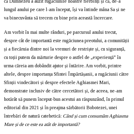
că Dumnezeu a auzit rugăciunile noastre fierbinți și că, de-a
lungul anului pe care l-am început, își va întinde mâna Sa și ne
va binecuvânta să trecem cu bine prin această încercare.
Am vorbit în mai multe rânduri, pe parcursul anului trecut,
despre cât de importantă este rugăciunea preotului, a comunității
și a fiecăruia dintre noi la vremuri de restriște și, cu siguranță,
cu toții putem da mărturie despre o astfel de „experiență” în
urma căreia am dobândit ajutor și întărire. Am vorbit, printre
altele, despre importanța Sfintei Împărtășanii, a rugăciunii către
Sfinții vindecători și despre efectele Aghiasmei Mari,
demonstrate inclusiv de către cercetători și, de aceea, ne-am
hotărât să punem început-bun acestui an răspunzând, în primul
editorial din 2021 și în preajma sărbătorii Bobotezei, unei
întrebări de natură catehetică:
Când și cum consumăm Aghiasma
Mare și de ce este ea atât de importantă?