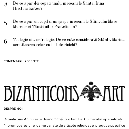
De ce apar doi copaci înalți în icoanele Sfintei Irina
Hristovalantou?
De ce apar un copil și un șarpe în icoanele Sfântului Mare
Mucenic și Tămăduitor Pantelimon?
Teologie și… nefrologie: De ce este considerată Sfânta Marina
ocrotitoarea celor cu boli de rinichi?
COMENTARII RECENTE
DESPRE NOI
Bizanticons Art nu este doar o firmă, ci o familie. Cu membri specializați
în promovarea unei game variate de articole religioase, produse specifice