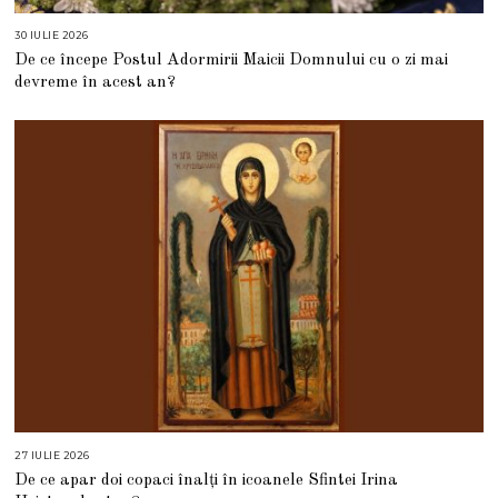
30 IULIE 2026
3
0
De ce începe Postul Adormirii Maicii Domnului cu o zi mai
I
U
devreme în acest an?
L
I
E
2
0
2
6
27 IULIE 2026
2
7
De ce apar doi copaci înalți în icoanele Sfintei Irina
I
U