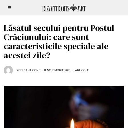
Lăsatul secului pentru Postul
Crăciunului: care sunt
caracteristicile speciale ale
acestei zile?
BY
BIZANTICONS
11 NOIEMBRIE 2021
1
ARTICOLE
1
N
O
I
E
M
B
R
I
E
2
0
2
1