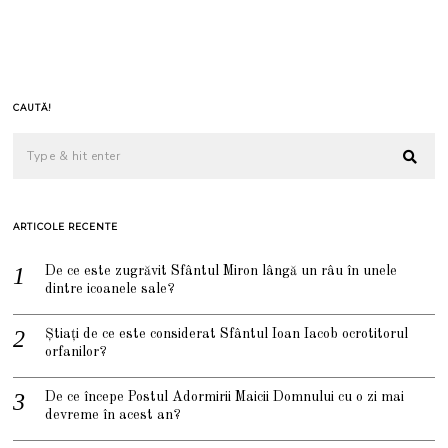
CAUTĂ!
ARTICOLE RECENTE
De ce este zugrăvit Sfântul Miron lângă un râu în unele
dintre icoanele sale?
Știați de ce este considerat Sfântul Ioan Iacob ocrotitorul
orfanilor?
De ce începe Postul Adormirii Maicii Domnului cu o zi mai
devreme în acest an?