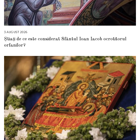
3 AUGUST 2026
3
A
Știați de ce este considerat Sfântul Ioan Iacob ocrotitorul
U
G
orfanilor?
U
S
T
2
0
2
6