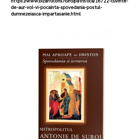
https://www.bizanticons.ro/ro/patristica/16722-cuvinte-
de-aur-vol-vi-pocainta-spovedania-postul-
dumnezeiasca-impartasanie.html