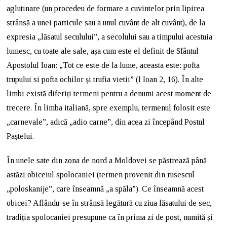
aglutinare (un procedeu de formare a cuvintelor prin lipirea
strânsă a unei particule sau a unul cuvânt de alt cuvânt), de la
expresia „lăsatul seculului”, a secolului sau a timpului acestuia
lumesc, cu toate ale sale, așa cum este el definit de Sfântul
Apostolul Ioan: „Tot ce este de la lume, aceasta este: pofta
trupului si pofta ochilor și trufia vietii” (I Ioan 2, 16). În alte
limbi există diferiți termeni pentru a denumi acest moment de
trecere. În limba italiană, spre exemplu, termenul folosit este
„carnevale”, adică „adio carne”, din acea zi începând Postul
Paștelui.
În unele sate din zona de nord a Moldovei se păstrează până
astăzi obiceiul spolocaniei (termen provenit din rusescul
„poloskanije”, care înseamnă „a spăla”). Ce înseamnă acest
obicei? Aflându-se în strânsă legătură cu ziua lăsatului de sec,
tradiția spolocaniei presupune ca în prima zi de post, numită și