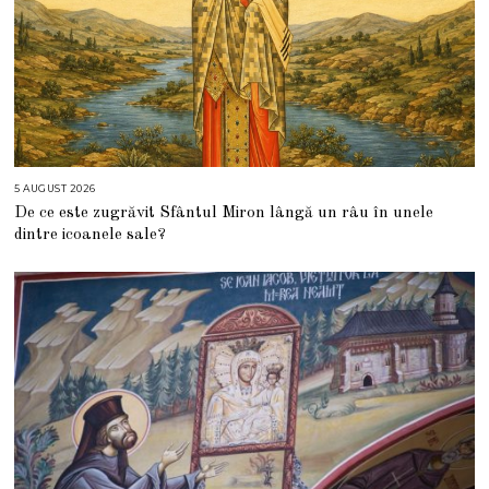
5 AUGUST 2026
5
A
De ce este zugrăvit Sfântul Miron lângă un râu în unele
U
G
dintre icoanele sale?
U
S
T
2
0
2
6