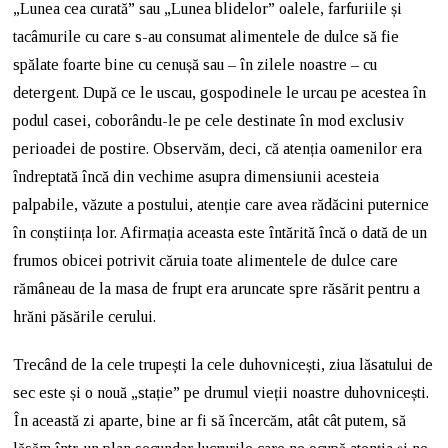
„Lunea cea curată” sau „Lunea blidelor” oalele, farfuriile și
tacâmurile cu care s-au consumat alimentele de dulce să fie
spălate foarte bine cu cenușă sau – în zilele noastre – cu
detergent. După ce le uscau, gospodinele le urcau pe acestea în
podul casei, coborându-le pe cele destinate în mod exclusiv
perioadei de postire. Observăm, deci, că atenția oamenilor era
îndreptată încă din vechime asupra dimensiunii acesteia
palpabile, văzute a postului, atenție care avea rădăcini puternice
în conștiința lor. Afirmația aceasta este întărită încă o dată de un
frumos obicei potrivit căruia toate alimentele de dulce care
rămâneau de la masa de frupt era aruncate spre răsărit pentru a
hrăni păsările cerului.
Trecând de la cele trupești la cele duhovnicești, ziua lăsatului de
sec este și o nouă „stație” pe drumul vieții noastre duhovnicești.
În această zi aparte, bine ar fi să încercăm, atât cât putem, să