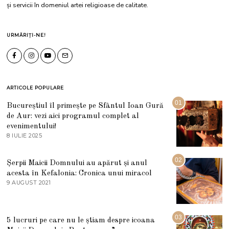
și servicii în domeniul artei religioase de calitate.
URMĂRIȚI-NE!
ARTICOLE POPULARE
01
Bucureștiul îl primește pe Sfântul Ioan Gură
de Aur: vezi aici programul complet al
evenimentului!
8 IULIE 2025
1
0
I
U
02
Șerpii Maicii Domnului au apărut și anul
L
acesta în Kefalonia: Cronica unui miracol
I
E
9 AUGUST 2021
2
2
7
0
M
2
A
5
R
03
5 lucruri pe care nu le știam despre icoana
T
I