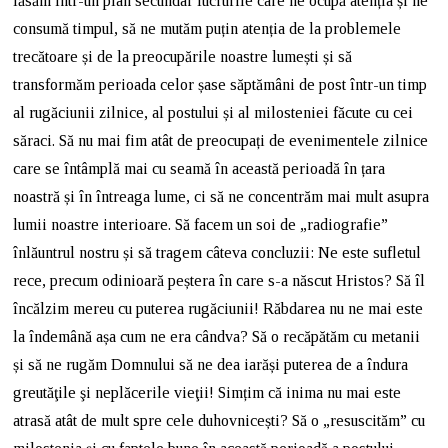
lăsăm într-un plan secundar lucrurile care ne ocupă atenția și ne
consumă timpul, să ne mutăm puțin atenția de la problemele
trecătoare și de la preocupările noastre lumești și să
transformăm perioada celor șase săptămâni de post într-un timp
al rugăciunii zilnice, al postului și al milosteniei făcute cu cei
săraci. Să nu mai fim atât de preocupați de evenimentele zilnice
care se întâmplă mai cu seamă în această perioadă în țara
noastră și în întreaga lume, ci să ne concentrăm mai mult asupra
lumii noastre interioare. Să facem un soi de „radiografie”
înlăuntrul nostru și să tragem câteva concluzii: Ne este sufletul
rece, precum odinioară peștera în care s-a născut Hristos? Să îl
încălzim mereu cu puterea rugăciunii! Răbdarea nu ne mai este
la îndemână așa cum ne era cândva? Să o recăpătăm cu metanii
și să ne rugăm Domnului să ne dea iarăși puterea de a îndura
greutăţile şi neplăcerile vieţii! Simțim că inima nu mai este
atrasă atât de mult spre cele duhovnicești? Să o „resuscităm” cu