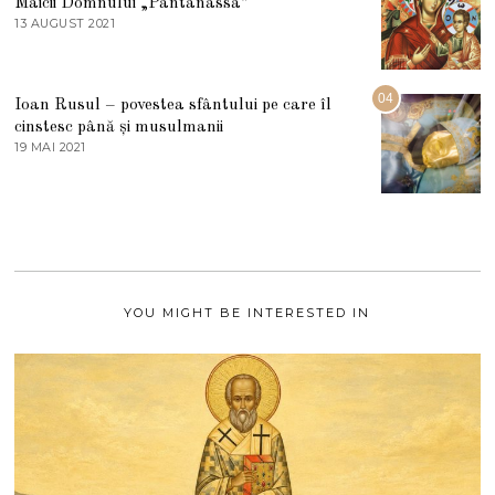
Maicii Domnului „Pantanassa”
E
13 AUGUST 2021
1
2
3
0
A
2
U
2
G
04
Ioan Rusul – povestea sfântului pe care îl
U
S
cinstesc până și musulmanii
T
19 MAI 2021
1
2
9
0
M
2
A
1
I
2
0
2
1
YOU MIGHT BE INTERESTED IN