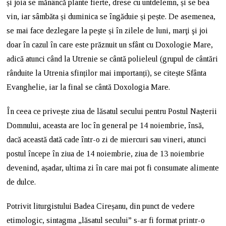
și joia se mănâncă plante fierte, drese cu untdelemn, și se bea
vin, iar sâmbăta și duminica se îngăduie și pește. De asemenea,
se mai face dezlegare la peşte și în zilele de luni, marţi şi joi
doar în cazul în care este prăznuit un sfânt cu Doxologie Mare,
adică atunci când la Utrenie se cântă polieleul (grupul de cântări
rânduite la Utrenia sfinților mai importanți), se citește Sfânta
Evanghelie, iar la final se cântă Doxologia Mare.
În ceea ce privește ziua de lăsatul secului pentru Postul Nașterii
Domnului, aceasta are loc în general pe 14 noiembrie, însă,
dacă această dată cade într-o zi de miercuri sau vineri, atunci
postul începe în ziua de 14 noiembrie, ziua de 13 noiembrie
devenind, așadar, ultima zi în care mai pot fi consumate alimente
de dulce.
Potrivit liturgistului Badea Cireșanu, din punct de vedere
etimologic, sintagma „lăsatul secului” s-ar fi format printr-o