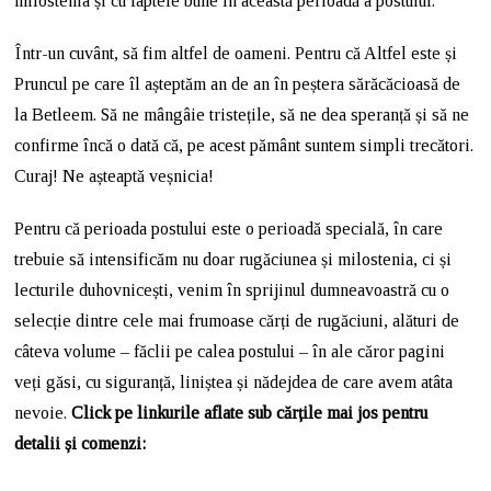
milostenia și cu faptele bune în această perioadă a postului.
Într-un cuvânt, să fim altfel de oameni. Pentru că Altfel este și
Pruncul pe care îl așteptăm an de an în peștera sărăcăcioasă de
la Betleem. Să ne mângâie tristețile, să ne dea speranță și să ne
confirme încă o dată că, pe acest pământ suntem simpli trecători.
Curaj! Ne așteaptă veșnicia!
Pentru că perioada postului este o perioadă specială, în care
trebuie să intensificăm nu doar rugăciunea și milostenia, ci și
lecturile duhovnicești, venim în sprijinul dumneavoastră cu o
selecție dintre cele mai frumoase cărți de rugăciuni, alături de
câteva volume – făclii pe calea postului – în ale căror pagini
veți găsi, cu siguranță, liniștea și nădejdea de care avem atâta
nevoie.
Click pe linkurile aflate sub cărțile mai jos pentru
detalii și comenzi: