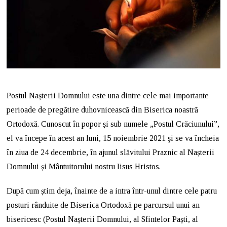
Postul Nașterii Domnului este una dintre cele mai importante
perioade de pregătire duhovnicească din Biserica noastră
Ortodoxă. Cunoscut în popor și sub numele „Postul Crăciunului”,
el va începe în acest an luni, 15 noiembrie 2021 şi se va încheia
în ziua de 24 decembrie, în ajunul slăvitului Praznic al Nașterii
Domnului și Mântuitorului nostru Iisus Hristos.
După cum știm deja, înainte de a intra într-unul dintre cele patru
posturi rânduite de Biserica Ortodoxă pe parcursul unui an
bisericesc (Postul Nașterii Domnului, al Sfintelor Paști, al