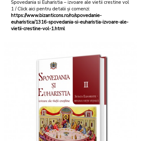
Spovedania si Euharistia – izvoare ale vietii crestine vol
1 / Click aici pentru detalii și comenzi:
https://www.bizanticons.ro/ro/spovedanie-
euharistica/1316-spovedania-si-euharistia-izvoare-ale-
vietii-crestine-vol-1.html