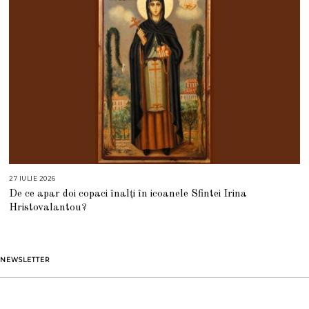
6
27 IULIE 2026
2
7
De ce apar doi copaci înalți în icoanele Sfintei Irina
I
U
Hristovalantou?
L
I
E
2
0
2
NEWSLETTER
6