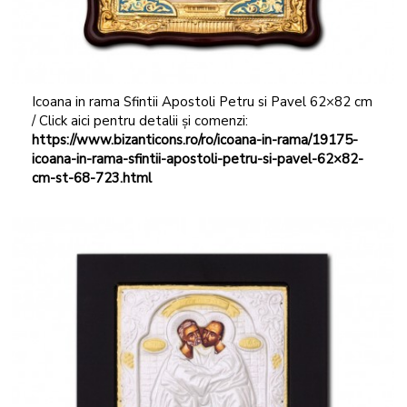
Icoana in rama Sfintii Apostoli Petru si Pavel 62×82 cm
/ Click aici pentru detalii și comenzi:
https://www.bizanticons.ro/ro/icoana-in-rama/19175-
icoana-in-rama-sfintii-apostoli-petru-si-pavel-62×82-
cm-st-68-723.html