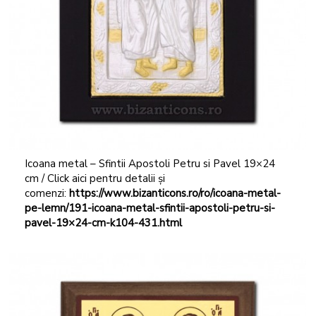
Icoana metal – Sfintii Apostoli Petru si Pavel 19×24
cm / Click aici pentru detalii și
comenzi:
https://www.bizanticons.ro/ro/icoana-metal-
pe-lemn/191-icoana-metal-sfintii-apostoli-petru-si-
pavel-19×24-cm-k104-431.html