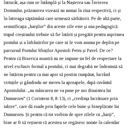
întrucât, așa cum se întâmplă și la Nașterea sau Învierea
Domnului, prăznuirea vizează nu numai în ziua respectivă, ci și
în întreaga săptămână care urmează sărbătorii. Pe de altă parte,
semnificaţia „harţilor“ din aceste zile este şi una pedagogică:
trupul creștinului trebuie să fie întărit și pregătit pentru asprimea
postului și a înfrânărilor pe care ni le vom asuma pe deplin pe
parcursul Postului Sfinților Apostoli Petru și Pavel. De ce?
Pentru că Biserica noastră nu ne impune un fel de respectare la
nivel exclusiv formal a postului, ci mai degrabă ne îndeamnă să
ne întărim pentru ca mai apoi să postim cumpătat, lucrând
virtuțile și gândindu-ne mereu la aproapele, după cuvântul
Apostolului: „nu mâncarea ne va pune pe noi dinaintea lui
Dumnezeu” (1 Corinteni 8, 8-13), ci „credinţa lucrătoare prin
iubire”, care dă roade prin faptele cele bune și bineplăcute lui
Dumnezeu. Și pentru că tot vorbim de spre zilele cu „harți”,
bine ar fi să reținem că acestea se regăsesc notate în calendar