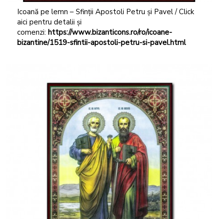
Icoană pe lemn – Sfinții Apostoli Petru și Pavel / Click
aici pentru detalii și
comenzi:
https://www.bizanticons.ro/ro/icoane-
bizantine/1519-sfintii-apostoli-petru-si-pavel.html