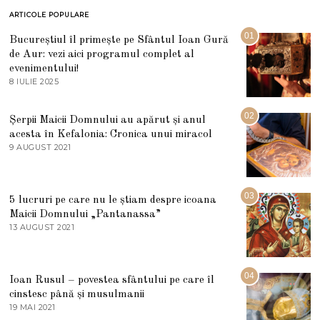
ARTICOLE POPULARE
01
Bucureștiul îl primește pe Sfântul Ioan Gură
de Aur: vezi aici programul complet al
evenimentului!
8 IULIE 2025
1
0
I
U
02
Șerpii Maicii Domnului au apărut și anul
L
acesta în Kefalonia: Cronica unui miracol
I
E
9 AUGUST 2021
2
2
7
0
M
2
A
5
R
03
5 lucruri pe care nu le știam despre icoana
T
I
Maicii Domnului „Pantanassa”
E
13 AUGUST 2021
1
2
3
0
A
2
U
2
G
04
Ioan Rusul – povestea sfântului pe care îl
U
S
cinstesc până și musulmanii
T
19 MAI 2021
1
2
9