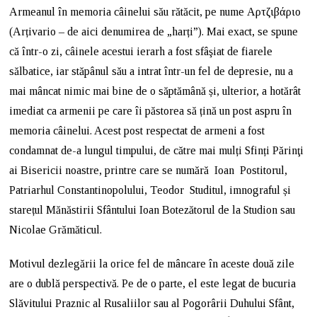
Armeanul în memoria câinelui său rătăcit, pe nume Αρτζιβάριο
(Arțivario – de aici denumirea de „harți”). Mai exact, se spune
că într-o zi, câinele acestui ierarh a fost sfâşiat de fiarele
sălbatice, iar stăpânul său a intrat într-un fel de depresie, nu a
mai mâncat nimic mai bine de o săptămână și, ulterior, a hotărât
imediat ca armenii pe care îi păstorea să țină un post aspru în
memoria câinelui. Acest post respectat de armeni a fost
condamnat de-a lungul timpului, de către mai mulți Sfinți Părinţi
ai Bisericii noastre, printre care se numără Ioan Postitorul,
Patriarhul Constantinopolului, Teodor Studitul, imnograful și
starețul Mănăstirii Sfântului Ioan Botezătorul de la Studion sau
Nicolae Grămăticul.
Motivul dezlegării la orice fel de mâncare în aceste două zile
are o dublă perspectivă. Pe de o parte, el este legat de bucuria
Slăvitului Praznic al Rusaliilor sau al Pogorârii Duhului Sfânt,