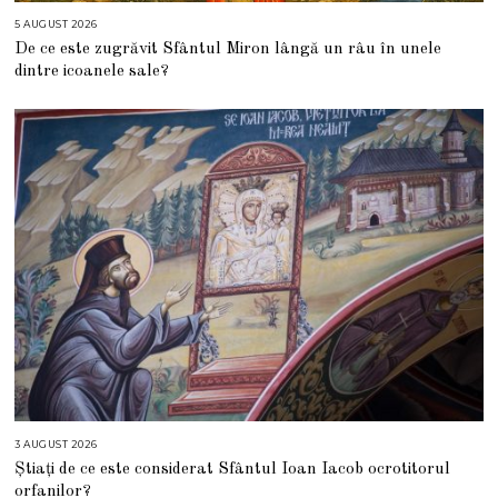
5 AUGUST 2026
5
A
De ce este zugrăvit Sfântul Miron lângă un râu în unele
U
G
dintre icoanele sale?
U
S
T
2
0
2
6
3 AUGUST 2026
3
A
Știați de ce este considerat Sfântul Ioan Iacob ocrotitorul
U
G
orfanilor?
U