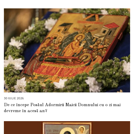
S
T
2
0
2
6
30 IULIE 2026
3
0
De ce începe Postul Adormirii Maicii Domnului cu o zi mai
I
U
devreme în acest an?
L
I
E
2
0
2