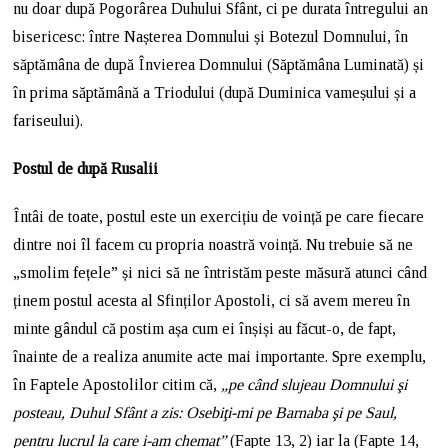
nu doar după Pogorârea Duhului Sfânt, ci pe durata întregului an
bisericesc: între Nașterea Domnului și Botezul Domnului, în
săptămâna de după Învierea Domnului (Săptămâna Luminată) și
în prima săptămână a Triodului (după Duminica vameșului și a
fariseului).
Postul de după Rusalii
Întâi de toate, postul este un exercițiu de voință pe care fiecare
dintre noi îl facem cu propria noastră voință. Nu trebuie să ne
„smolim fețele” și nici să ne întristăm peste măsură atunci când
ținem postul acesta al Sfinților Apostoli, ci să avem mereu în
minte gândul că postim așa cum ei înșiși au făcut-o, de fapt,
înainte de a realiza anumite acte mai importante. Spre exemplu,
în Faptele Apostolilor citim că,
„pe când slujeau Domnului şi
posteau, Duhul Sfânt a zis: Osebiţi-mi pe Barnaba şi pe Saul,
pentru lucrul la care i-am chemat”
(Fapte 13, 2) iar la (Fapte 14,