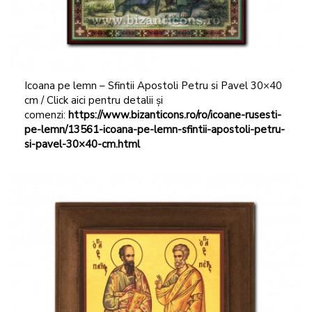
Icoana pe lemn – Sfintii Apostoli Petru si Pavel 30×40
cm / Click aici pentru detalii și
comenzi:
https://www.bizanticons.ro/ro/icoane-rusesti-
pe-lemn/13561-icoana-pe-lemn-sfintii-apostoli-petru-
si-pavel-30×40-cm.html