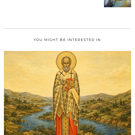
0
M
2
A
1
I
2
0
2
1
YOU MIGHT BE INTERESTED IN