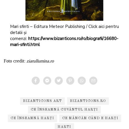
Mari sfinti – Editura Meteor Publishing / Click aici pentru
detalii și
comenzi:
https://www.bizanticons.ro/ro/biografii/16680-
mari-sfinti.html
Foto credit:
ziarullumina.ro
BIZANTICONS ART
BIZANTICONS.RO
CE ÎNSEAMNĂ CUVÂNTUL HARȚI
CE ÎNSEAMNĂ HARȚI
CE MÂNCĂM CÂND E HARȚI
HARTI