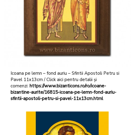
Icoana pe lemn – fond auriu – Sfintii Apostoli Petru si
Pavel 11x13cm / Click aici pentru detalii și
comenzi:
https://www.bizanticons.ro/ro/icoane-
bizantine-aurite/16815-icoana-pe-lemn-fond-auriu-
sfintii-apostoli-petru-si-pavel-11x13cm.html