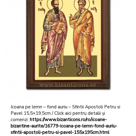
Icoana pe lemn – fond auriu – Sfintii Apostoli Petru si
Pavel 15,5×19,5cm / Click aici pentru detalii și
comenzi:
https://www.bizanticons.ro/ro/icoane-
bizantine-aurite/16779-icoana-pe-lemn-fond-auriu-
sfintii-apostoli-petru-si-pavel-155x195cm.html