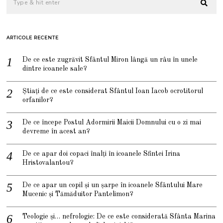
ARTICOLE RECENTE
De ce este zugrăvit Sfântul Miron lângă un râu în unele
dintre icoanele sale?
Știați de ce este considerat Sfântul Ioan Iacob ocrotitorul
orfanilor?
De ce începe Postul Adormirii Maicii Domnului cu o zi mai
devreme în acest an?
De ce apar doi copaci înalți în icoanele Sfintei Irina
Hristovalantou?
De ce apar un copil și un șarpe în icoanele Sfântului Mare
Mucenic și Tămăduitor Pantelimon?
Teologie și… nefrologie: De ce este considerată Sfânta Marina