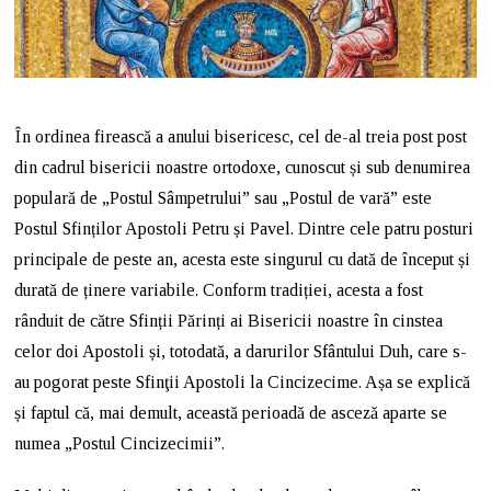
În ordinea firească a anului bisericesc, cel de-al treia post post
din cadrul bisericii noastre ortodoxe, cunoscut și sub denumirea
populară de „Postul Sâmpetrului” sau „Postul de vară” este
Postul Sfinților Apostoli Petru și Pavel. Dintre cele patru posturi
principale de peste an, acesta este singurul cu dată de început și
durată de ținere variabile. Conform tradiției, acesta a fost
rânduit de către Sfinții Părinți ai Bisericii noastre în cinstea
celor doi Apostoli și, totodată, a darurilor Sfântului Duh, care s-
au pogorat peste Sfinţii Apostoli la Cincizecime. Așa se explică
și faptul că, mai demult, această perioadă de asceză aparte se
numea „Postul Cincizecimii”.