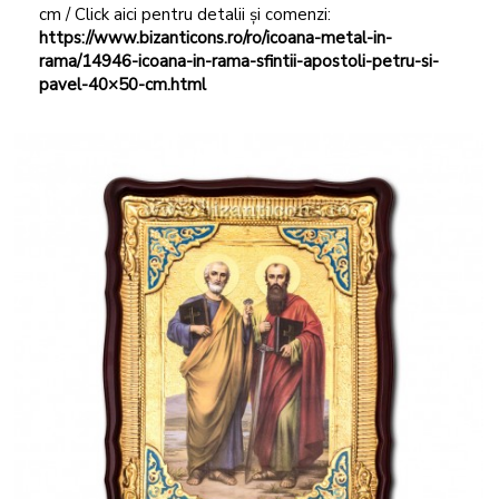
cm / Click aici pentru detalii și comenzi:
https://www.bizanticons.ro/ro/icoana-metal-in-
rama/14946-icoana-in-rama-sfintii-apostoli-petru-si-
pavel-40×50-cm.html