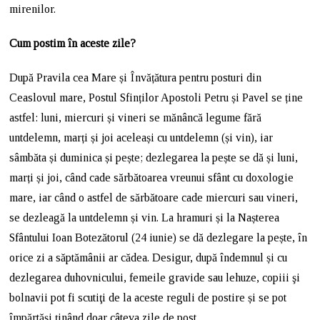
mirenilor.
Cum postim în aceste zile?
După Pravila cea Mare și Învățătura pentru posturi din
Ceaslovul mare, Postul Sfinților Apostoli Petru și Pavel se ține
astfel: luni, miercuri și vineri se mănâncă legume fără
untdelemn, marți și joi aceleași cu untdelemn (și vin), iar
sâmbăta și duminica și pește; dezlegarea la pește se dă și luni,
marți și joi, când cade sărbătoarea vreunui sfânt cu doxologie
mare, iar când o astfel de sărbătoare cade miercuri sau vineri,
se dezleagă la untdelemn și vin. La hramuri și la Nașterea
Sfântului Ioan Botezătorul (24 iunie) se dă dezlegare la pește, în
orice zi a săptămânii ar cădea. Desigur, după îndemnul și cu
dezlegarea duhovnicului, femeile gravide sau lehuze, copiii şi
bolnavii pot fi scutiţi de la aceste reguli de postire și se pot
împărtăși ținând doar câteva zile de post.