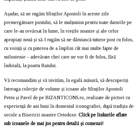
Așadar, să ne rugăm Sfinților Apostoli în aceste zile
premergătoare postului, să le mulțumim pentru toate darurile pe
care le-au revărsat în lume, în viețile noastre și ale celor
apropiați nouă și să-I rugăm să ne dăruiască tuturor post cu folos,
cu voință și cu puterea de a împlini cât mai multe fapte de
milostenie – adevărate chei care ne vor fi de folos, fără
îndoială, la poarta Raiului.
Vă recomandăm și vă invităm, în egală măsură, să descoperiți
întreaga colecție de volume și icoane ale Sfinților Apostoli
Petru și Pavel de pe BIZANTICONS.ro, realizate de pictori cu
experiență de ani buni în domeniul iconografiei, după tradiția de
secole a Bisericii noastre Ortodoxe.
Click pe linkurile aflate
sub icoanele de mai jos pentru detalii și comenzi!