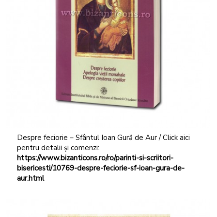
Despre feciorie – Sfântul Ioan Gură de Aur / Click aici
pentru detalii și comenzi:
https://www.bizanticons.ro/ro/parinti-si-scriitori-
bisericesti/10769-despre-feciorie-sf-ioan-gura-de-
aur.html