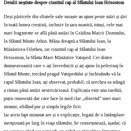
Detalii neștiute despre cinstitul cap al Sfântului Ioan Hrisostom
Deși părticele din sfintele sale moaște au ajuns peste mări și țări
în toată lumea creștină, inclusiv în țara noastră, totuși, cele mai
mari fragmente se află până astăzi în Grădina Maicii Domnului,
în Sfântul Munte Athos. Mâna dreaptă a Sfântului Ioan, la
Mănăstirea Filotheu, iar cinstitul cap al Sfântului Ioan
Hrisostom, la Sfânta Mare Mănăstire Vatoped. Cei dintre
dumneavoastră care v-ați învrednicit și ați ajuns în pelerinaj în
Sfântul Munte, trecând pragul Vatopedului și închinându-vă la
capul Sfântului Ioan, ați observat, probabil, că urechea sa stângă
a rămas până astăzi nestricăcioasă. Explicația este una inedită,
puțin cunoscută dar care face în mod clar „obiectul” unei mari
minuni, sfidând pur și simplu legile firii.
Iar acest fapt minunat are și o explicație, legată de o întâmplare
menţionată pe larg în viaţa sfântului. Se consemnează, așadar, că