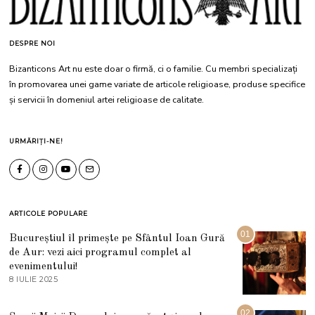
DESPRE NOI
Bizanticons Art nu este doar o firmă, ci o familie. Cu membri specializați
în promovarea unei game variate de articole religioase, produse specifice
și servicii în domeniul artei religioase de calitate.
URMĂRIȚI-NE!
ARTICOLE POPULARE
01
Bucureștiul îl primește pe Sfântul Ioan Gură
de Aur: vezi aici programul complet al
evenimentului!
8 IULIE 2025
1
0
I
U
02