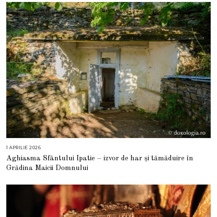
1 APRILIE 2026
2
6
Aghiasma Sfântului Ipatie – izvor de har și tămăduire în
A
P
Grădina Maicii Domnului
R
I
L
I
E
2
0
2