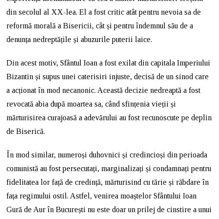
din secolul al XX-lea. El a fost critic atât pentru nevoia sa de
reformă morală a Bisericii, cât și pentru îndemnul său de a
denunța nedreptățile și abuzurile puterii laice.
Din acest motiv, Sfântul Ioan a fost exilat din capitala Imperiului
Bizantin și supus unei caterisiri injuste, decisă de un sinod care
a acționat în mod necanonic. Această decizie nedreaptă a fost
revocată abia după moartea sa, când sfințenia vieții și
mărturisirea curajoasă a adevărului au fost recunoscute pe deplin
de Biserică.
În mod similar, numeroși duhovnici și credincioși din perioada
comunistă au fost persecutați, marginalizați și condamnați pentru
fidelitatea lor față de credință, mărturisind cu tărie și răbdare în
fața regimului ostil. Astfel, venirea moaștelor Sfântului Ioan
Gură de Aur în București nu este doar un prilej de cinstire a unui