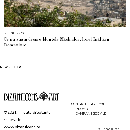
12 IUNIE 2024
1
2
Ce nu știam despre Muntele Măslinilor, locul Înălțării
I
U
Domnului?
N
I
E
2
0
2
NEWSLETTER
4
CONTACT
ARTICOLE
PROMOȚII
©2021 - Toate drepturile
CAMPANII SOCIALE
rezervate
www.bizanticons.ro
SUBSCRIBE