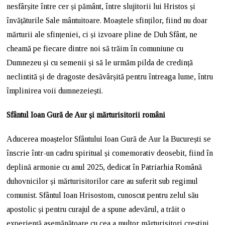
nesfârșite între cer și pământ, între slujitorii lui Hristos și
învățăturile Sale mântuitoare. Moaștele sfinților, fiind nu doar
mărturii ale sfințeniei, ci și izvoare pline de Duh Sfânt, ne
cheamă pe fiecare dintre noi să trăim în comuniune cu
Dumnezeu și cu semenii și să le urmăm pilda de credință
neclintită și de dragoste desăvârșită pentru întreaga lume, întru
împlinirea voii dumnezeiești.
Sfântul Ioan Gură de Aur și mărturisitorii români
Aducerea moaștelor Sfântului Ioan Gură de Aur la București se
înscrie într-un cadru spiritual și comemorativ deosebit, fiind în
deplină armonie cu anul 2025, dedicat în Patriarhia Română
duhovnicilor și mărturisitorilor care au suferit sub regimul
comunist. Sfântul Ioan Hrisostom, cunoscut pentru zelul său
apostolic și pentru curajul de a spune adevărul, a trăit o
experiență asemănătoare cu cea a multor mărturisitori creștini