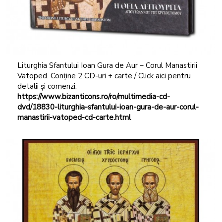
Liturghia Sfantului Ioan Gura de Aur – Corul Manastirii
Vatoped. Conține 2 CD-uri + carte / Click aici pentru
detalii și comenzi:
https://www.bizanticons.ro/ro/multimedia-cd-
dvd/18830-liturghia-sfantului-ioan-gura-de-aur-corul-
manastirii-vatoped-cd-carte.html