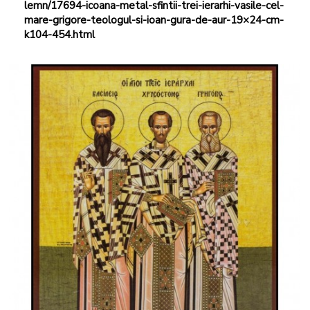
lemn/17694-icoana-metal-sfintii-trei-ierarhi-vasile-cel-
mare-grigore-teologul-si-ioan-gura-de-aur-19×24-cm-
k104-454.html