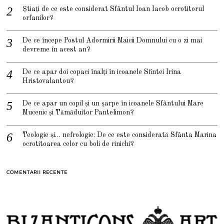
Știați de ce este considerat Sfântul Ioan Iacob ocrotitorul
orfanilor?
De ce începe Postul Adormirii Maicii Domnului cu o zi mai
devreme în acest an?
De ce apar doi copaci înalți în icoanele Sfintei Irina
Hristovalantou?
De ce apar un copil și un șarpe în icoanele Sfântului Mare
Mucenic și Tămăduitor Pantelimon?
Teologie și… nefrologie: De ce este considerată Sfânta Marina
ocrotitoarea celor cu boli de rinichi?
COMENTARII RECENTE