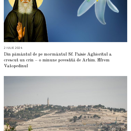
2 IULIE 2024
2
I
Din pământul de pe mormântul Sf. Paisie Aghioritul a
U
L
crescut un crin – o minune povestită de Arhim. Efrem
I
E
Vatopedinul
2
0
2
4