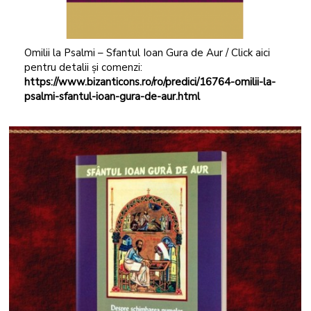
Omilii la Psalmi – Sfantul Ioan Gura de Aur / Click aici
pentru detalii și comenzi:
https://www.bizanticons.ro/ro/predici/16764-omilii-la-
psalmi-sfantul-ioan-gura-de-aur.html