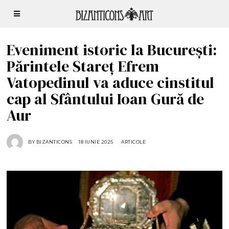
Eveniment istoric la București:
Părintele Stareț Efrem
Vatopedinul va aduce cinstitul
cap al Sfântului Ioan Gură de
Aur
BY
BIZANTICONS
18 IUNIE 2025
2
ARTICOLE
9
I
U
N
I
E
2
0
2
5