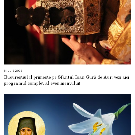
6
8 IULIE 2025
1
0
Bucureștiul îl primește pe Sfântul Ioan Gură de Aur: vezi aici
I
U
programul complet al evenimentului!
L
I
E
2
0
2
5