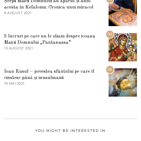
Șerpii Maicii Domnului au apărut și anul
L
acesta în Kefalonia: Cronica unui miracol
I
E
9 AUGUST 2021
2
2
7
0
M
2
A
5
R
03
5 lucruri pe care nu le știam despre icoana
T
I
Maicii Domnului „Pantanassa”
E
13 AUGUST 2021
1
2
3
0
A
2
U
2
G
04
Ioan Rusul – povestea sfântului pe care îl
U
S
cinstesc până și musulmanii
T
19 MAI 2021
1
2
9
0
M
2
A
1
I
2
0
2
1
YOU MIGHT BE INTERESTED IN