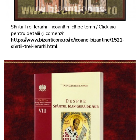
Sfintii Trei Ierarhi – icoană mică pe lemn / Click aici
pentru detalii și comenzi:
https://www.bizanticons.ro/ro/icoane-bizantine/1521-
sfintii-trei-ierarhi.html