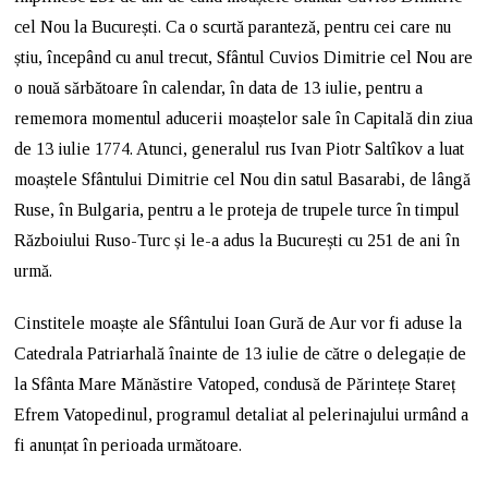
cel Nou la București. Ca o scurtă paranteză, pentru cei care nu
știu, începând cu anul trecut, Sfântul Cuvios Dimitrie cel Nou are
o nouă sărbătoare în calendar, în data de 13 iulie, pentru a
rememora momentul aducerii moaștelor sale în Capitală din ziua
de 13 iulie 1774. Atunci, generalul rus Ivan Piotr Saltîkov a luat
moaștele Sfântului Dimitrie cel Nou din satul Basarabi, de lângă
Ruse, în Bulgaria, pentru a le proteja de trupele turce în timpul
Războiului Ruso-Turc și le-a adus la București cu 251 de ani în
urmă.
Cinstitele moaște ale Sfântului Ioan Gură de Aur vor fi aduse la
Catedrala Patriarhală înainte de 13 iulie de către o delegație de
la Sfânta Mare Mănăstire Vatoped, condusă de Părintețe Stareț
Efrem Vatopedinul, programul detaliat al pelerinajului urmând a
fi anunțat în perioada următoare.