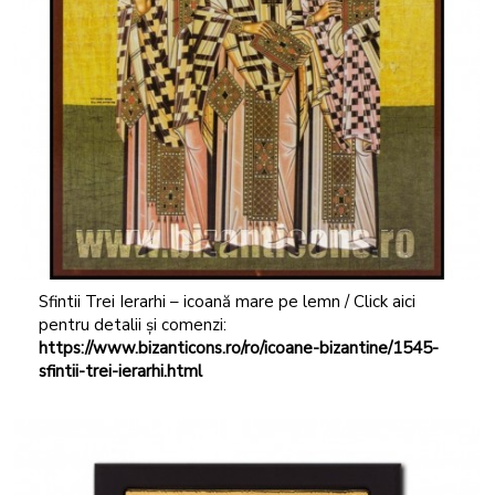
Sfintii Trei Ierarhi – icoană mare pe lemn / Click aici
pentru detalii și comenzi:
https://www.bizanticons.ro/ro/icoane-bizantine/1545-
sfintii-trei-ierarhi.html