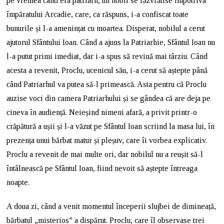
pe vremea când era patriarh, un nobil se răzvrătise împotriva
împăratului Arcadie, care, ca răspuns, i-a confiscat toate
bunurile și l-a amenințat cu moartea. Disperat, nobilul a cerut
ajutorul Sfântului Ioan. Când a ajuns la Patriarhie, Sfântul Ioan nu
l-a putut primi imediat, dar i-a spus să revină mai târziu. Când
acesta a revenit, Proclu, ucenicul său, i-a cerut să aștepte până
când Patriarhul va putea să-l primească. Asta pentru că Proclu
auzise voci din camera Patriarhului și se gândea că are deja pe
cineva în audiență. Neieșind nimeni afară, a privit printr-o
crăpătură a ușii și l-a văzut pe Sfântul Ioan scriind la masa lui, în
prezența unui bărbat matur și pleșuv, care îi vorbea explicativ.
Proclu a revenit de mai multe ori, dar nobilul nu a reușit să-l
întâlnească pe Sfântul Ioan, fiind nevoit să aștepte întreaga
noapte.
A doua zi, când a venit momentul începerii slujbei de dimineață,
bărbatul „misterios” a dispărut. Proclu, care îl observase trei