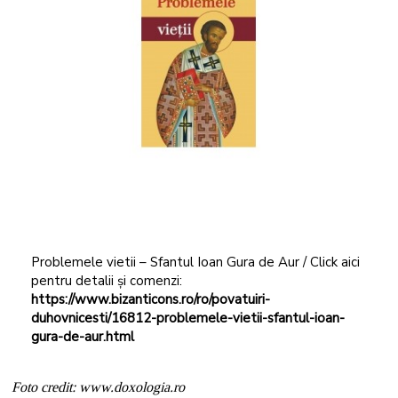
Problemele vietii – Sfantul Ioan Gura de Aur / Click aici
pentru detalii și comenzi:
https://www.bizanticons.ro/ro/povatuiri-
duhovnicesti/16812-problemele-vietii-sfantul-ioan-
gura-de-aur.html
Foto credit: www.doxologia.ro