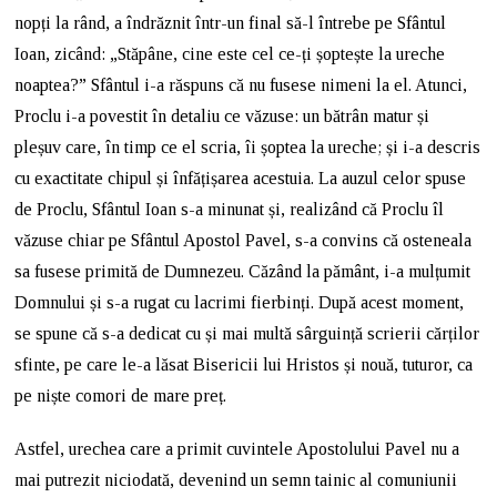
nopți la rând, a îndrăznit într-un final să-l întrebe pe Sfântul
Ioan, zicând: „Stăpâne, cine este cel ce-ți șoptește la ureche
noaptea?” Sfântul i-a răspuns că nu fusese nimeni la el. Atunci,
Proclu i-a povestit în detaliu ce văzuse: un bătrân matur și
pleșuv care, în timp ce el scria, îi șoptea la ureche; și i-a descris
cu exactitate chipul și înfățișarea acestuia. La auzul celor spuse
de Proclu, Sfântul Ioan s-a minunat și, realizând că Proclu îl
văzuse chiar pe Sfântul Apostol Pavel, s-a convins că osteneala
sa fusese primită de Dumnezeu. Căzând la pământ, i-a mulțumit
Domnului și s-a rugat cu lacrimi fierbinți. După acest moment,
se spune că s-a dedicat cu și mai multă sârguință scrierii cărților
sfinte, pe care le-a lăsat Bisericii lui Hristos și nouă, tuturor, ca
pe niște comori de mare preț.
Astfel, urechea care a primit cuvintele Apostolului Pavel nu a
mai putrezit niciodată, devenind un semn tainic al comuniunii