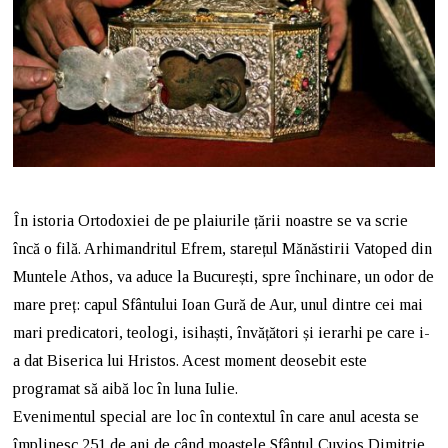
În istoria Ortodoxiei de pe plaiurile țării noastre se va scrie
încă o filă. Arhimandritul Efrem, starețul Mănăstirii Vatoped din
Muntele Athos, va aduce la București, spre închinare, un odor de
mare preț: capul Sfântului Ioan Gură de Aur, unul dintre cei mai
mari predicatori, teologi, isihaști, învățători și ierarhi pe care i-
a dat Biserica lui Hristos. Acest moment deosebit este
programat să aibă loc în luna Iulie.
Evenimentul special are loc în contextul în care anul acesta se
împlinesc 251 de ani de când moaștele Sfântul Cuvios Dimitrie