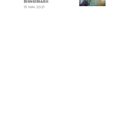
musulmanii
T
19 MAI 2021
1
2
9
0
M
2
A
1
I
2
0
2
1