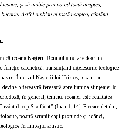
nd icoane, şi să umble prin norod toată noaptea,
e bucurie. Astfel umblau ei toată noaptea, cântând
ui
năm că icoana Nașterii Domnului nu are doar un
 o funcție catehetică, transmițând înțelesurile teologice
oastre. În cazul Nașterii lui Hristos, icoana nu
 devine o fereastră fereastră spre lumina sfințeniei lui
rtodoxă, în general, temeiul icoanei este realitatea
uvântul trup S-a făcut” (Ioan 1, 14). Fiecare detaliu,
 folosite, poartă semnificații profunde și adânci,
eologice în limbajul artistic.