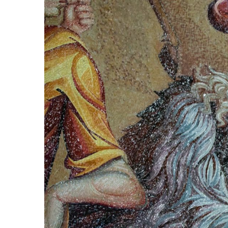
B
R
I
E
2
0
2
3