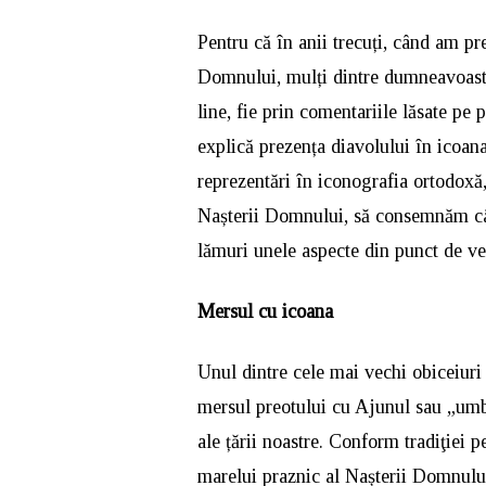
Pentru că în anii trecuți, când am pr
Domnului, mulți dintre dumneavoastră
line, fie prin comentariile lăsate p
explică prezența diavolului în icoan
reprezentări în iconografia ortodoxă
Nașterii Domnului, să consemnăm cât
lămuri unele aspecte din punct de ve
Mersul cu icoana
Unul dintre cele mai vechi obiceiuri
mersul preotului cu Ajunul sau „umbla
ale țării noastre. Conform tradiţiei 
marelui praznic al Nașterii Domnului 