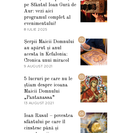
pe Sfântul Ioan Gură de
Aur: vezi aici
programul complet al
evenimentului!
8 IULIE 2025
1
0
I
02
Șerpii Maicii Domnului
U
au apărut și anul
L
I
acesta în Kefalonia:
E
Cronica unui miracol
2
9 AUGUST 2021
2
0
7
2
M
03
5
5 lucruri pe care nu le
A
știam despre icoana
R
T
Maicii Domnului
I
„Pantanassa”
E
13 AUGUST 2021
1
2
3
0
A
04
2
Ioan Rusul – povestea
U
2
sfântului pe care îl
G
U
cinstesc până și
S