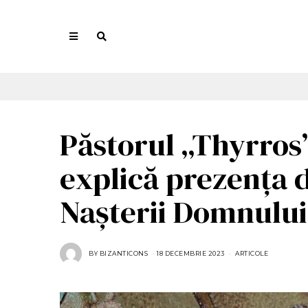
Păstorul „Thyrros
explică prezența d
Nașterii Domnului
BY
BIZANTICONS
18 DECEMBRIE 2023
1
ARTICOLE
8
D
E
C
E
M