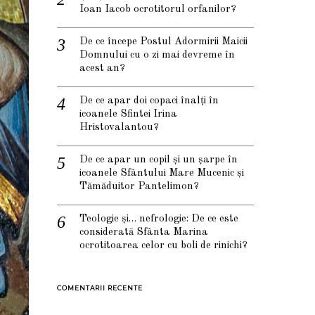
Ioan Iacob ocrotitorul orfanilor?
De ce începe Postul Adormirii Maicii
Domnului cu o zi mai devreme în
acest an?
De ce apar doi copaci înalți în
icoanele Sfintei Irina
Hristovalantou?
De ce apar un copil și un șarpe în
icoanele Sfântului Mare Mucenic și
Tămăduitor Pantelimon?
Teologie și… nefrologie: De ce este
considerată Sfânta Marina
ocrotitoarea celor cu boli de rinichi?
COMENTARII RECENTE