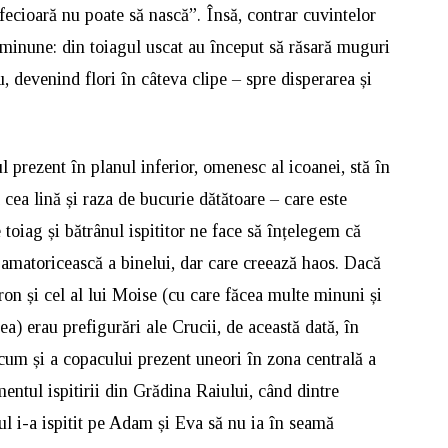
fecioară nu poate să nască”. Însă, contrar cuvintelor
o minune: din toiagul uscat au început să răsară muguri
u, devenind flori în câteva clipe – spre disperarea și
 prezent în planul inferior, omenesc al icoanei, stă în
cea lină și raza de bucurie dătătoare – care este
 toiag și bătrânul ispititor ne face să înțelegem că
 amatoricească a binelui, dar care creează haos. Dacă
ron și cel al lui Moise (cu care făcea multe minuni și
a) erau prefigurări ale Crucii, de această dată, în
cum și a copacului prezent uneori în zona centrală a
entul ispitirii din Grădina Raiului, când dintre
ul i-a ispitit pe Adam și Eva să nu ia în seamă