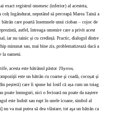
i exact registrul omenesc (inferior) al acesteia,
un colț îngândurat, neputând să perceapă Marea Taină a
ui bătrân care poartă însemnele unui cioban – cojoc de
eprezintă, astfel, întreaga omenire care a privit acest
l, iar nu tainic și cu credință. Practic, dialogul dintre
 chip minunat sau, mai bine zis, problematizează dacă a
e la oameni.
rife, acesta este bătrânul păstor
Thyrros
,
ompoziţii este un bătrân cu coarne şi coadă, cocoșat și
in peșteră) care îi spune lui Iosif că așa cum un toiag
 nu poate înmuguri, nici o fecioară nu poate da naștere
gul este îndoit sau rupt în unele icoane, simbol al
ri] nu va mai putea să dea vlăstare, tot aşa un bătrân ca