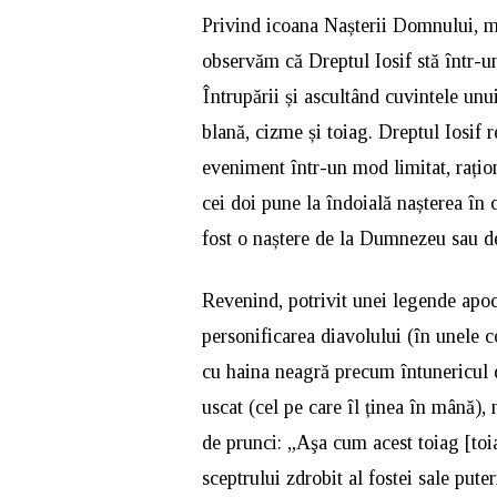
Privind icoana Nașterii Domnului, ma
observăm că Dreptul Iosif stă într-
Întrupării și ascultând cuvintele un
blană, cizme și toiag. Dreptul Iosif r
eveniment într-un mod limitat, raționa
cei doi pune la îndoială nașterea în
fost o naștere de la Dumnezeu sau d
Revenind, potrivit unei legende apoc
personificarea diavolului (în unele c
cu haina neagră precum întunericul d
uscat (cel pe care îl ținea în mână),
de prunci: „Aşa cum acest toiag [toia
sceptrului zdrobit al fostei sale pute