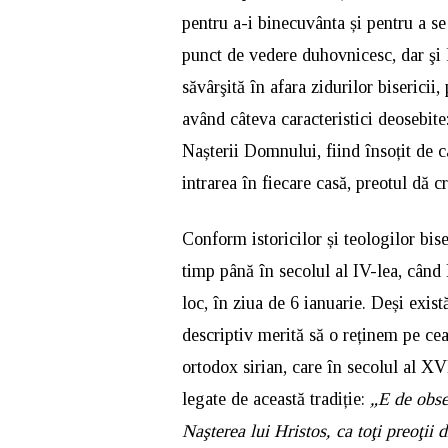
pentru a-i binecuvânta și pentru a s
punct de vedere duhovnicesc, dar şi li
săvârşită în afara zidurilor bisericii,
având câteva caracteristici deosebite:
Nașterii Domnului, fiind însoțit de c
intrarea în fiecare casă, preotul dă c
Conform istoricilor și teologilor bise
timp până în secolul al IV-lea, când
loc, în ziua de 6 ianuarie. Deși exist
descriptiv merită să o reținem pe cea
ortodox sirian, care în secolul al XVI
legate de această tradiție:
„E de obser
Naşterea lui Hristos, ca toţi preoţii d