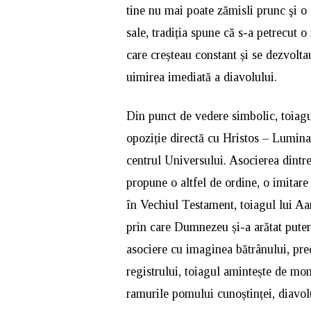
tine nu mai poate zămisli prunc şi o 
sale, tradiția spune că s-a petrecut 
care creșteau constant și se dezvolta
uimirea imediată a diavolului.
Din punct de vedere simbolic, toiagul
opoziție directă cu Hristos – Lumina 
centrul Universului. Asocierea dintre
propune o altfel de ordine, o imitare
în Vechiul Testament, toiagul lui Aa
prin care Dumnezeu și-a arătat putere
asociere cu imaginea bătrânului, pre
registrului, toiagul amintește de mom
ramurile pomului cunoștinței, diavol