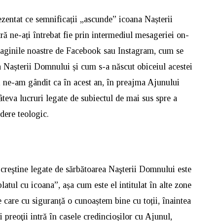
ezentat ce semnificații „ascunde” icoana Nașterii
 ne-ați întrebat fie prin intermediul mesageriei on-
e paginile noastre de Facebook sau Instagram, cum se
a Nașterii Domnului și cum s-a născut obiceiul acestei
, ne-am gândit ca în acest an, în preajma Ajunului
eva lucruri legate de subiectul de mai sus spre a
dere teologic.
 creştine legate de sărbătoarea Naşterii Domnului este
tul cu icoana”, așa cum este el intitulat în alte zone
pe care cu siguranță o cunoaștem bine cu toții, înaintea
preoţii intră în casele credincioșilor cu Ajunul,