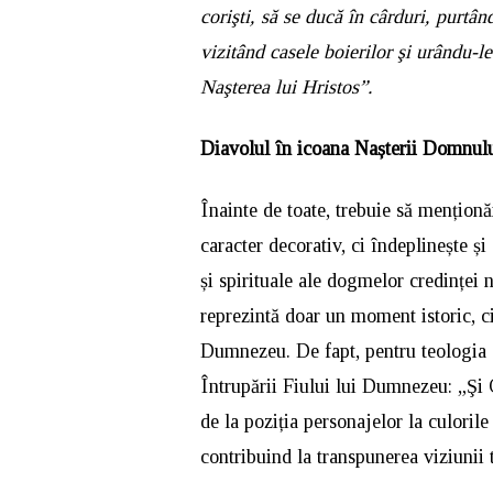
corişti, să se ducă în cârduri, purtâ
vizitând casele boierilor şi urându-l
Naşterea lui Hristos”.
Diavolul în icoana Nașterii Domnul
Înainte de toate, trebuie să mențio
caracter decorativ, ci îndeplinește și
și spirituale ale dogmelor credinței n
reprezintă doar un moment istoric, ci
Dumnezeu. De fapt, pentru teologia o
Întrupării Fiului lui Dumnezeu: „Şi C
de la poziția personajelor la culorile
contribuind la transpunerea viziunii t