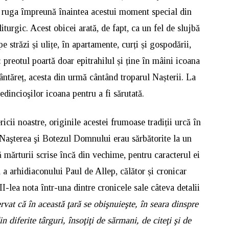
e ruga împreună înaintea acestui moment special din
turgic. Acest obicei arată, de fapt, ca un fel de slujbă
 pe străzi și ulițe, în apartamente, curți și gospodării,
 preotul poartă doar epitrahilul și ține în mâini icoana
ântăreț, acesta din urmă cântând troparul Nașterii. La
redincioşilor icoana pentru a fi sărutată.
ricii noastre, originile acestei frumoase tradiții urcă în
 Naşterea şi Botezul Domnului erau sărbătorite la un
ă mărturii scrise încă din vechime, pentru caracterul ei
 a arhidiaconului Paul de Allep, călător și cronicar
I-lea nota într-una dintre cronicele sale câteva detalii
vat că în această ţară se obişnuieşte, în seara dinspre
in diferite târguri, însoţiţi de sărmani, de citeţi şi de