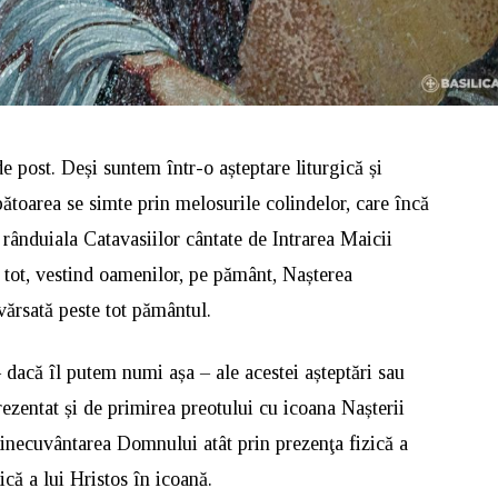
 post. Deși suntem într-o așteptare liturgică și
ătoarea se simte prin melosurile colindelor, care încă
 rânduiala Catavasiilor cântate de Intrarea Maicii
tot, vestind oamenilor, pe pământ, Nașterea
ărsată peste tot pământul.
dacă îl putem numi așa – ale acestei așteptări sau
rezentat și de primirea preotului cu icoana Nașterii
inecuvântarea Domnului atât prin prezenţa fizică a
ică a lui Hristos în icoană.