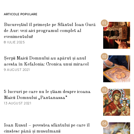
ARTICOLE POPULARE
01
Bucureștiul îl primește pe Sfântul Ioan Gură
de Aur: vezi aici programul complet al
evenimentului!
8 IULIE 2025
1
0
I
U
02
Șerpii Maicii Domnului au apărut și anul
L
acesta în Kefalonia: Cronica unui miracol
I
E
9 AUGUST 2021
2
2
7
0
M
2
A
5
R
03
5 lucruri pe care nu le știam despre icoana
T
I
Maicii Domnului „Pantanassa”
E
13 AUGUST 2021
1
2
3
0
A
2
U
2
G
04
Ioan Rusul – povestea sfântului pe care îl
U
S
cinstesc până și musulmanii