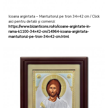
Icoana argintata – Mantuitorul pe tron 34×42 cm / Click
aici pentru detalii și comenzi:
https://www.bizanticons.ro/ro/icoane-argintate-in-
rama-k1100-34×42-cm/14964-icoana-argintata-
mantuitorul-pe-tron-34×42-cm.html