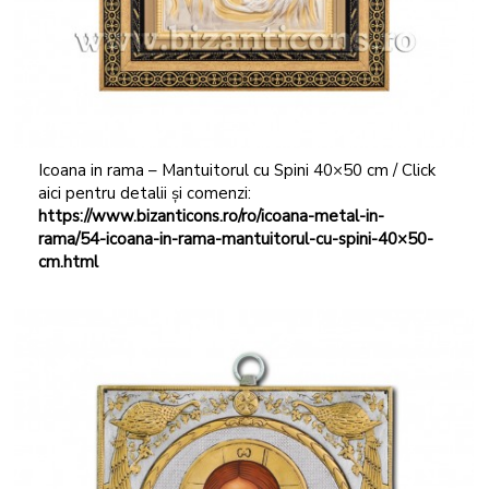
Icoana in rama – Mantuitorul cu Spini 40×50 cm / Click
aici pentru detalii și comenzi:
https://www.bizanticons.ro/ro/icoana-metal-in-
rama/54-icoana-in-rama-mantuitorul-cu-spini-40×50-
cm.html