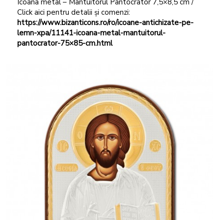
Icoana metal – Mantuitorul Pantocrator 7,5×8,5 cm /
Click aici pentru detalii și comenzi:
https://www.bizanticons.ro/ro/icoane-antichizate-pe-
lemn-xpa/11141-icoana-metal-mantuitorul-
pantocrator-75×85-cm.html