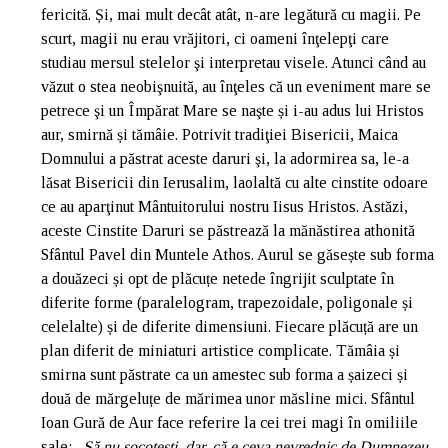
fericită. Și, mai mult decât atât, n-are legătură cu magii. Pe
scurt, magii nu erau vrăjitori, ci oameni înţelepţi care
studiau mersul stelelor şi interpretau visele. Atunci când au
văzut o stea neobişnuită, au înţeles că un eveniment mare se
petrece şi un Împărat Mare se naşte și i-au adus lui Hristos
aur, smirnă și tămâie. Potrivit tradiţiei Bisericii, Maica
Domnului a păstrat aceste daruri şi, la adormirea sa, le-a
lăsat Bisericii din Ierusalim, laolaltă cu alte cinstite odoare
ce au aparţinut Mântuitorului nostru Iisus Hristos. Astăzi,
aceste Cinstite Daruri se păstrează la mănăstirea athonită
Sfântul Pavel din Muntele Athos. Aurul se găsește sub forma
a douăzeci și opt de plăcuțe netede îngrijit sculptate în
diferite forme (paralelogram, trapezoidale, poligonale și
celelalte) și de diferite dimensiuni. Fiecare plăcuță are un
plan diferit de miniaturi artistice complicate. Tămâia și
smirna sunt păstrate ca un amestec sub forma a șaizeci și
două de mărgeluțe de mărimea unor măsline mici. Sfântul
Ioan Gură de Aur face referire la cei trei magi în omiliile
sale:
„Să nu socotești, dar, că e ceva nevrednic de Dumnezeu