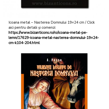
Icoana metal – Nasterea Domnului 19×24 cm / Click
aici pentru detalii și comenzi:
https://www.bizanticons.ro/ro/icoana-metal-pe-
lemn/17629-icoana-metal-nasterea-domnului-19×24-
cm-k104-204.html