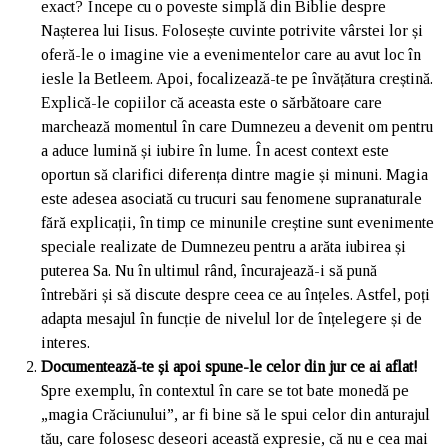
exact? Începe cu o poveste simplă din Biblie despre
Nașterea lui Iisus. Folosește cuvinte potrivite vârstei lor și
oferă-le o imagine vie a evenimentelor care au avut loc în
iesle la Betleem. Apoi, focalizează-te pe învățătura creștină.
Explică-le copiilor că aceasta este o sărbătoare care
marchează momentul în care Dumnezeu a devenit om pentru
a aduce lumină și iubire în lume. În acest context este
oportun să clarifici diferența dintre magie și minuni. Magia
este adesea asociată cu trucuri sau fenomene supranaturale
fără explicații, în timp ce minunile creștine sunt evenimente
speciale realizate de Dumnezeu pentru a arăta iubirea și
puterea Sa. Nu în ultimul rând, încurajează-i să pună
întrebări și să discute despre ceea ce au înțeles. Astfel, poți
adapta mesajul în funcție de nivelul lor de înțelegere și de
interes.
Documentează-te și apoi spune-le celor din jur ce ai aflat!
Spre exemplu, în contextul în care se tot bate monedă pe
„magia Crăciunului”, ar fi bine să le spui celor din anturajul
tău, care folosesc deseori această expresie, că nu e cea mai