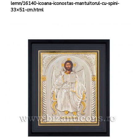
lemn/16140-icoana-iconostas-mantuitorul-cu-spini-
33×51-cm.html