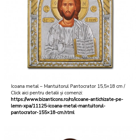
Icoana metal – Mantuitorul Pantocrator 15,5×18 cm /
Click aici pentru detalii și comenzi:
https://www.bizanticons.ro/ro/icoane-antichizate-pe-
lemn-xpa/11125-icoana-metal-mantuitorul-
pantocrator-155×18-cm.html