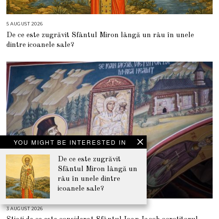
5 AUGUST 2026
5
A
De ce este zugrăvit Sfântul Miron lângă un râu în unele
U
G
dintre icoanele sale?
U
S
T
2
0
2
6
YOU MIGHT BE INTERESTED IN
De ce este zugrăvit
Sfântul Miron lângă un
râu în unele dintre
icoanele sale?
3 AUGUST 2026
3
A