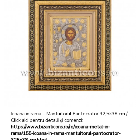
Icoana in rama – Mantuitorul Pantocrator 32,5×38 cm /
Click aici pentru detalii și comenzi:
https://www.bizanticons.ro/ro/icoana-metal-in-
rama/155-icoana-in-rama-mantuitorul-pantocrator-
325×38-cm.html