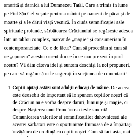
smerită și darnică a lui Dumnezeu Tatăl, Care a trimis în lume
pe Fiul Său Cel veșnic pentru a mântui pe oameni de păcat și de
moarte și a le dărui viață veșnică. În ciuda semnificației sale
spirituale profunde, sărbătoarea Crăciunului se regăsește adesea
într-un tablou complex, marcat de „magie” și consumerism în
contemporaneitate. Ce e de făcut? Cum să procedăm și cum să
ne „opunem” acestui curent din ce în ce mai prezent în jurul
nostru? Vă dăm câteva idei și suntem deschiși la noi propuneri,
pe care vă rugăm să ni le sugerați în secțiunea de comentarii!
Copiii ajutați astăzi sunt adulții educați de mâine.
De aceea,
este deosebit de important să le spunem copiilor noștri că
de Crăciun nu e vorba despre daruri, luminițe și magie, ci
despre Nașterea unui Prunc într-o iesle smerită.
Comunicarea valorilor și semnificațiilor duhovnicești ale
acestei sărbători este o oportunitate frumoasă de a împărtăși
învățătura de credință cu copiii noștri. Cum să faci asta, mai