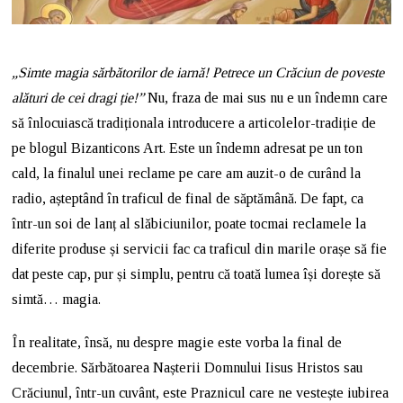
„Simte magia sărbătorilor de iarnă! Petrece un Crăciun de poveste
alături de cei dragi ție!”
Nu, fraza de mai sus nu e un îndemn care
să înlocuiască tradiționala introducere a articolelor-tradiție de
pe blogul Bizanticons Art. Este un îndemn adresat pe un ton
cald, la finalul unei reclame pe care am auzit-o de curând la
radio, așteptând în traficul de final de săptămână. De fapt, ca
într-un soi de lanț al slăbiciunilor, poate tocmai reclamele la
diferite produse și servicii fac ca traficul din marile orașe să fie
dat peste cap, pur și simplu, pentru că toată lumea își dorește să
simtă… magia.
În realitate, însă, nu despre magie este vorba la final de
decembrie. Sărbătoarea Nașterii Domnului Iisus Hristos sau
Crăciunul, într-un cuvânt, este Praznicul care ne vestește iubirea