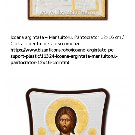
Icoana argintata – Mantuitorul Pantocrator 12×16 cm /
Click aici pentru detalii și comenzi:
https://www.bizanticons.ro/ro/icoane-argintate-pe-
suport-plastic/11324-icoana-argintata-mantuitorul-
pantocrator-12×16-cm.html