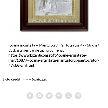
Icoana argintata – Mantuitorul Pantocrator 47×56 cm /
Click aici pentru detalii și comenzi:
https://www.bizanticons.ro/ro/icoane-argintate-
mari/10877-icoana-argintata-mantuitorul-pantocrator-
47×56-cm.html
Foto credit:
www.basilica.ro