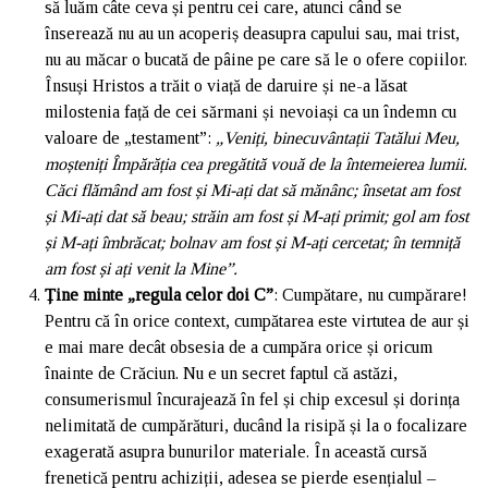
să luăm câte ceva și pentru cei care, atunci când se
înserează nu au un acoperiș deasupra capului sau, mai trist,
nu au măcar o bucată de pâine pe care să le o ofere copiilor.
Însuși Hristos a trăit o viață de daruire și ne-a lăsat
milostenia față de cei sărmani și nevoiași ca un îndemn cu
valoare de „testament”:
„Veniți, binecuvântații Tatălui Meu,
moșteniți Împărăția cea pregătită vouă de la întemeierea lumii.
Căci flămând am fost și Mi-ați dat să mănânc; însetat am fost
și Mi-ați dat să beau; străin am fost și M-ați primit; gol am fost
și M-ați îmbrăcat; bolnav am fost și M-ați cercetat; în temniță
am fost și ați venit la Mine”.
Ține minte „regula celor doi C”
: Cumpătare, nu cumpărare!
Pentru că în orice context, cumpătarea este virtutea de aur și
e mai mare decât obsesia de a cumpăra orice și oricum
înainte de Crăciun. Nu e un secret faptul că astăzi,
consumerismul încurajează în fel și chip excesul și dorința
nelimitată de cumpărături, ducând la risipă și la o focalizare
exagerată asupra bunurilor materiale. În această cursă
frenetică pentru achiziții, adesea se pierde esențialul –