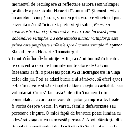
momentul de reculegere și reflectare asupra semnificației
profunde a praznicului Nașterii Domnului? Și totuși, există
un antidot – cumpătarea, virtutea prin care credinciosul pune
cuvenita măsură în toate faptele vieții sale.
„Ea este o
caracteristică bună şi frumoasă a oricui, care lucrează pentru
dobândirea virtuţilor. Ea este temelia tuturor virtuţilor şi este
prima care pregăteşte sufletele spre lucrarea virtuţilor”
, spunea
Sfântul Ierarh Nectarie Taumaturgul.
Lumină în loc de luminițe
! A fi și a dărui lumină în loc de a
te concentra doar pe luminile multicolore de Crăciun
înseamnă să fii o prezență pozitivă și încurajatoare în viața
celor din jur. Poți să aduci bucurie și zâmbete, să oferi ajutor
celor în nevoie și să te implici chiar în acțiuni caritabile sau
voluntariat. Cum să faci asta? Identifică oamenii din
comunitatea ta care au nevoie de ajutor și implică-te. Poate
fi vorba despre vecini în vârstă, familii defavorizate sau
persoane singure. O mică faptă de bunătate poate lumina cu
adevărat viața cuiva în această perioadă. Apoi, dăruiește din
timpul și cunoștințele tale. Dacă știi să cânți la pian sau la