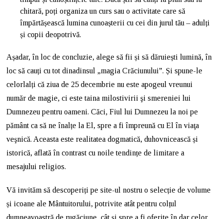
chitară, poți organiza un curs sau o activitate care să
împărtășească lumina cunoașterii cu cei din jurul tău – adulți
și copii deopotrivă.
Așadar, în loc de concluzie, alege să fii și să dăruiești lumină, în
loc să cauți cu tot dinadinsul „magia Crăciunului”. Și spune-le
celorlalți că ziua de 25 decembrie nu este apogeul vreunui
număr de magie, ci este taina milostivirii şi smereniei lui
Dumnezeu pentru oameni. Căci, Fiul lui Dumnezeu la noi pe
pământ ca să ne înalțe la El, spre a fi împreună cu El în viaţa
veşnică. Aceasta este realitatea dogmatică, duhovnicească și
istorică, aflată în contrast cu noile tendințe de limitare a
mesajului religios.
Vă invităm să descoperiți pe site-ul nostru o selecție de volume
și icoane ale Mântuitorului, potrivite atât pentru colțul
dumneavoastră de rugăciune, cât și spre a fi oferite în dar celor