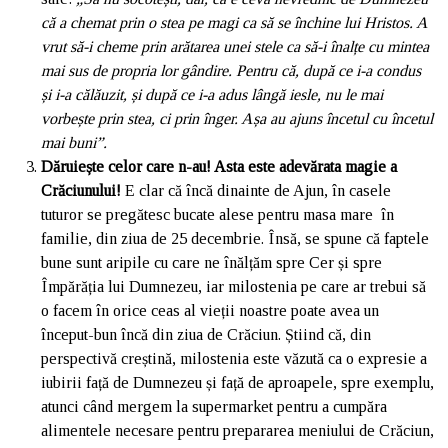
că a chemat prin o stea pe magi ca să se închine lui Hristos. A
vrut să-i cheme prin arătarea unei stele ca să-i înalțe cu mintea
mai sus de propria lor gândire. Pentru că, după ce i-a condus
și i-a călăuzit, și după ce i-a adus lângă iesle, nu le mai
vorbește prin stea, ci prin înger. Așa au ajuns încetul cu încetul
mai buni”.
Dăruiește celor care n-au! Asta este adevărata magie a
Crăciunului!
E clar că încă dinainte de Ajun, în casele
tuturor se pregătesc bucate alese pentru masa mare în
familie, din ziua de 25 decembrie. Însă, se spune că faptele
bune sunt aripile cu care ne înălțăm spre Cer și spre
Împărăția lui Dumnezeu, iar milostenia pe care ar trebui să
o facem în orice ceas al vieții noastre poate avea un
început-bun încă din ziua de Crăciun. Știind că, din
perspectivă creștină, milostenia este văzută ca o expresie a
iubirii față de Dumnezeu și față de aproapele, spre exemplu,
atunci când mergem la supermarket pentru a cumpăra
alimentele necesare pentru prepararea meniului de Crăciun,