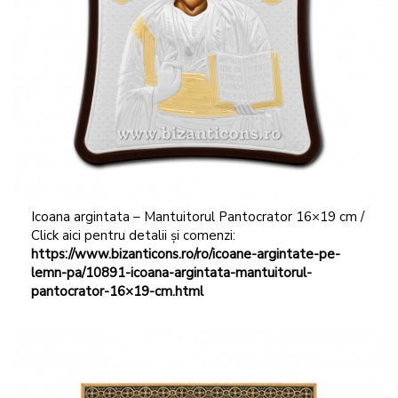
Icoana argintata – Mantuitorul Pantocrator 16×19 cm /
Click aici pentru detalii și comenzi:
https://www.bizanticons.ro/ro/icoane-argintate-pe-
lemn-pa/10891-icoana-argintata-mantuitorul-
pantocrator-16×19-cm.html