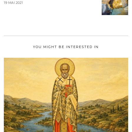
T
19 MAI 2021
1
2
9
0
M
2
A
1
I
2
0
2
1
YOU MIGHT BE INTERESTED IN