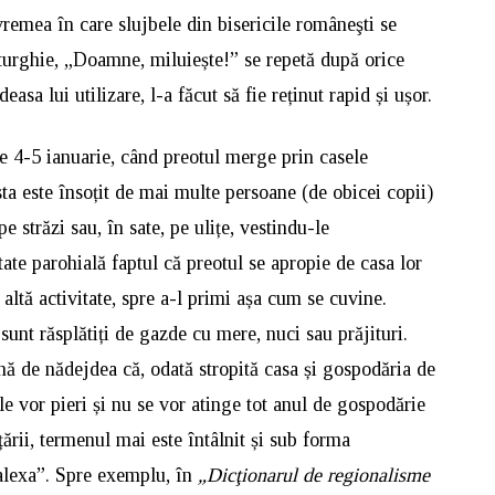
 vremea în care slujbele din bisericile româneşti se
turghie, „Doamne, miluiește!” se repetă după orice
deasa lui utilizare, l-a făcut să fie reținut rapid și ușor.
de 4-5 ianuarie, când preotul merge prin casele
ta este însoțit de mai multe persoane (de obicei copii)
e străzi sau, în sate, pe ulițe, vestindu-le
ate parohială faptul că preotul se apropie de casa lor
e altă activitate, spre a-l primi așa cum se cuvine.
sunt răsplătiți de gazde cu mere, nuci sau prăjituri.
nă de nădejdea că, odată stropită casa și gospodăria de
e vor pieri și nu se vor atinge tot anul de gospodărie
țării, termenul mai este întâlnit și sub forma
alexa”. Spre exemplu, în
„Dicţionarul de regionalisme