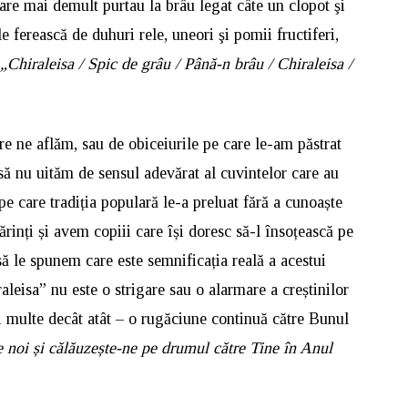
 care mai demult purtau la brâu legat câte un clopot şi
le ferească de duhuri rele, uneori şi pomii fructiferi,
„Chiraleisa / Spic de grâu / Până-n brâu / Chiraleisa /
are ne aflăm, sau de obiceiurile pe care le-am păstrat
să nu uităm de sensul adevărat al cuvintelor care au
 pe care tradiția populară le-a preluat fără a cunoaște
rinți și avem copiii care își doresc să-l însoțească pe
ă le spunem care este semnificația reală a acestui
aleisa” nu este o strigare sau o alarmare a creștinilor
i multe decât atât – o rugăciune continuă către Bunul
noi și călăuzește-ne pe drumul către Tine în Anul