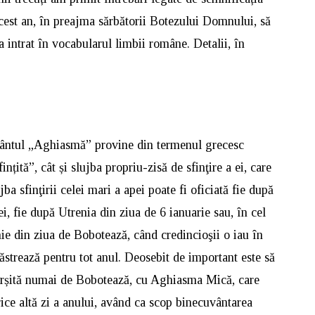
cest an, în preajma sărbătorii Botezului Domnului, să
 intrat în vocabularul limbii române. Detalii, în
vântul „Aghiasmă” provine din termenul grecesc
țită”, cât și slujba propriu-zisă de sfinţire a ei, care
a sfinţirii celei mari a apei poate fi oficiată fie după
, fie după Utrenia din ziua de 6 ianuarie sau, în cel
hie din ziua de Bobotează, când credincioşii o iau în
 păstrează pentru tot anul. Deosebit de important este să
șită numai de Bobotează, cu Aghiasma Mică, care
orice altă zi a anului, având ca scop binecuvântarea