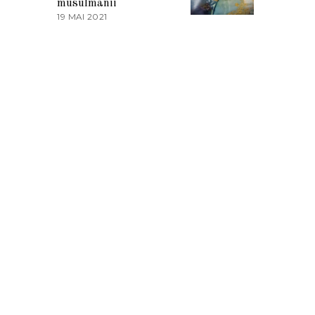
musulmanii
T
19 MAI 2021
1
2
9
0
M
2
A
1
I
2
0
2
1