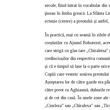
secole, fiind intrat în vocabular din
ţineau în limba greacă. La Sfânta Li
ectenie (cerere) a preotului și astfel, 
În practică, mai cu seamă în zilele 
creștinilor cu Ajunul Bobotezei, aces
care strigă cu glas tare „Chiraleisa” p
credincioșilor din respectiva comunit
și că e timpul să lase la o parte oric
Copiii care vestesc sosirea preotului 
Așteptarea lor de către gazde era pli
către preot cu Aghiasmă, duhurile rel
și de cei din casă. În unele zone ale 
„Ciurleza” sau „Chiralexa” sau „Tir