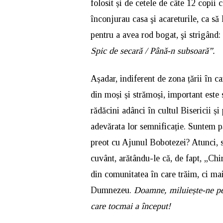
folosit și de cetele de câte 12 copii
înconjurau casa şi acareturile, ca să 
pentru a avea rod bogat, şi strigând:
Spic de secară / Până-n subsoară”.
Așadar, indiferent de zona țării în c
din moși și strămoși, important este 
rădăcini adânci în cultul Bisericii și
adevărata lor semnificație. Suntem pă
preot cu Ajunul Bobotezei? Atunci, s
cuvânt, arătându-le că, de fapt, „Chir
din comunitatea în care trăim, ci ma
Dumnezeu.
Doamne, miluiește-ne pe 
care tocmai a început!