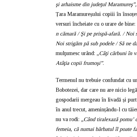
şi arhaisme din judeţul Maramureş”
Țara Maramureșului copiii în însoțes
versuri încheiate cu o urare de bine:
n cămară / Şi pe prispă-afară. / Noi 
Noi strigăm pă sub podele / Să ne d
mulţumesc urând: „
Câţi cărbuni în va
Atâţia copii frumoşi”
.
Termenul nu trebuie confundat cu un
Bobotezei, dar care nu are nicio leg
gospodarii mergeau în livadă și pur
în anul trecut, amenințându-l cu tăie
nu va rodi:
„Când tiralexază pomu’ c
femeia, că numai bărbatul îl poate f