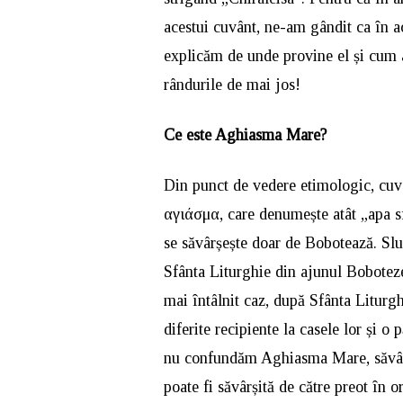
acestui cuvânt, ne-am gândit ca în a
explicăm de unde provine el și cum a
rândurile de mai jos!
Ce este Aghiasma Mare?
Din punct de vedere etimologic, cu
αγιάσμα, care denumește atât „apa sfin
se săvârșește doar de Bobotează. Slujb
Sfânta Liturghie din ajunul Bobotezei
mai întâlnit caz, după Sfânta Liturg
diferite recipiente la casele lor și o
nu confundăm Aghiasma Mare, săvâr
poate fi săvârșită de către preot în 