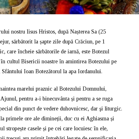
rului nostru Iisus Hristos, după Nașterea Sa (25
jur, sărbătorit la șapte zile după Crăciun, pe 1
ic, care încheie sărbătorile de iarnă, este Botezul
în cultul Bisericii noastre în amintirea Botezului pe
 Sfântului Ioan Botezătorul la apa Iordanului.
 înaintea marelui praznic al Botezului Domnului,
 Ajunul, pentru a-i binecuvânta și pentru a se ruga
cial din punct de vedere duhovnicesc, dar şi liturgic.
 la primele ore ale dimineții, duc cu ei Aghiasma și
 stropește casele și pe cei care locuiesc în ele,
nii trecuți am primit întrebări legate de semnificația