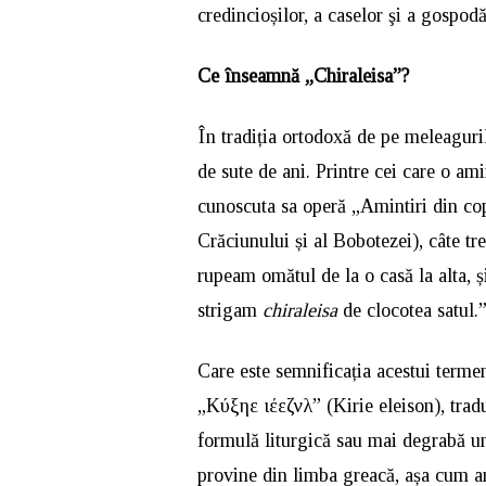
credincioșilor, a caselor şi a gospodăr
Ce înseamnă „Chiraleisa”?
În tradiția ortodoxă de pe meleaguril
de sute de ani. Printre cei care o am
cunoscuta sa operă „Amintiri din cop
Crăciunului și al Bobotezei), câte tr
rupeam omătul de la o casă la alta, 
strigam
chiraleisa
de clocotea satul.
Care este semnificația acestui terme
„Κύξηε ἐιέεζνλ” (Kirie eleison), tra
formulă liturgică sau mai degrabă un
provine din limba greacă, așa cum a