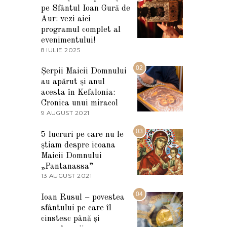
pe Sfântul Ioan Gură de
Aur: vezi aici
programul complet al
evenimentului!
8 IULIE 2025
1
0
I
02
Șerpii Maicii Domnului
U
au apărut și anul
L
I
acesta în Kefalonia:
E
Cronica unui miracol
2
9 AUGUST 2021
2
0
7
2
M
03
5
5 lucruri pe care nu le
A
știam despre icoana
R
T
Maicii Domnului
I
„Pantanassa”
E
13 AUGUST 2021
1
2
3
0
A
04
2
Ioan Rusul – povestea
U
2
sfântului pe care îl
G
U
cinstesc până și
S