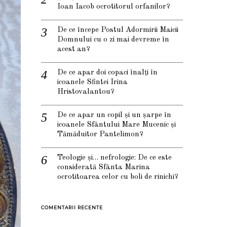
Ioan Iacob ocrotitorul orfanilor?
De ce începe Postul Adormirii Maicii
Domnului cu o zi mai devreme în
acest an?
De ce apar doi copaci înalți în
icoanele Sfintei Irina
Hristovalantou?
De ce apar un copil și un șarpe în
icoanele Sfântului Mare Mucenic și
Tămăduitor Pantelimon?
Teologie și… nefrologie: De ce este
considerată Sfânta Marina
ocrotitoarea celor cu boli de rinichi?
COMENTARII RECENTE