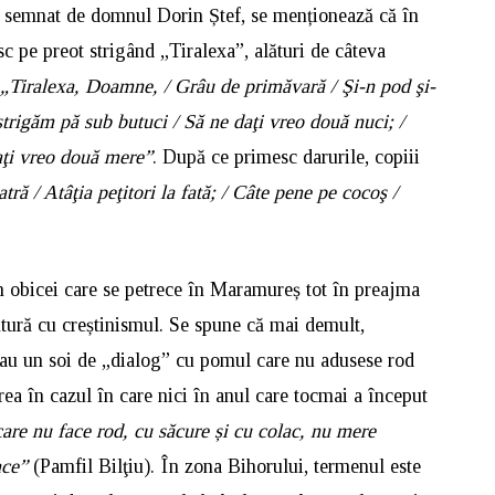
,
semnat de domnul Dorin Ștef, se menționează că în
c pe preot strigând „Tiralexa”, alături de câteva
„Tiralexa, Doamne, / Grâu de primăvară / Şi-n pod şi-
strigăm pă sub butuci / Să ne daţi vreo două nuci; /
aţi vreo două mere”
. După ce primesc darurile, copiii
tră / Atâţia peţitori la fată; / Câte pene pe cocoş /
 obicei care se petrece în Maramureș tot în preajma
ătură cu creștinismul. Se spune că mai demult,
tau un soi de „dialog” cu pomul care nu adusese rod
rea în cazul în care nici în anul care tocmai a început
are nu face rod, cu săcure și cu colac, nu mere
ace”
(Pamfil Bilţiu). În zona Bihorului, termenul este