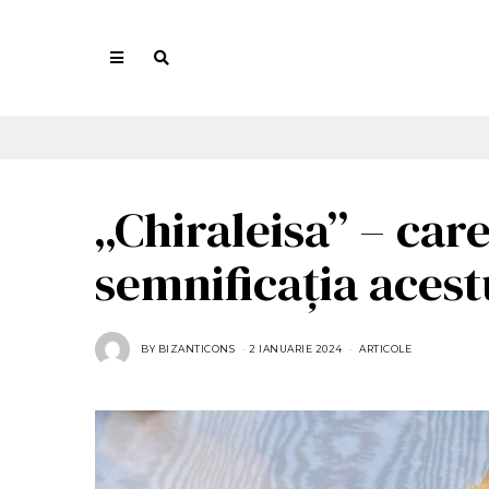
„Chiraleisa” – care
semnificația acest
BY
BIZANTICONS
2 IANUARIE 2024
2
ARTICOLE
I
A
N
U
A
R
I
E
2
0