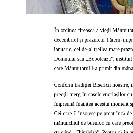
În ordinea firească a vieții Mântuito
decembrie) și praznicul Tăierii-împre
ianuarie, cel de-al treilea mare prazn
Domnului sau „Boboteaza”, instituit 
care Mântuitorul l-a primit din mâna
Conform tradiţiei Bisericii noastre,
preoţii merg în casele enoriaşilor cu
împreună înaintea acestui moment spe
Cei care îl însoțesc pe preot încă de
mănunchiul de busuioc cu care preotul
strigând „Chiraleisa”. Pentru că în a