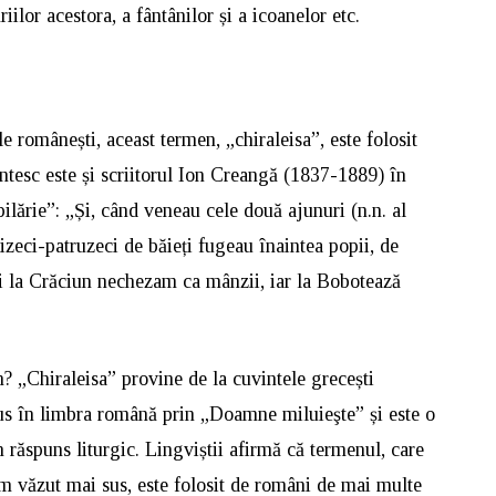
iilor acestora, a fântânilor și a icoanelor etc.
e românești, aceast termen, „chiraleisa”, este folosit
intesc este și scriitorul Ion Creangă (1837-1889) în
ilărie”: „Și, când veneau cele două ajunuri (n.n. al
eizeci-patruzeci de băieți fugeau înaintea popii, de
și la Crăciun nechezam ca mânzii, iar la Bobotează
”
n? „Chiraleisa” provine de la cuvintele grecești
dus în limbra română prin „Doamne miluieşte” și este o
 răspuns liturgic. Lingviștii afirmă că termenul, care
m văzut mai sus, este folosit de români de mai multe