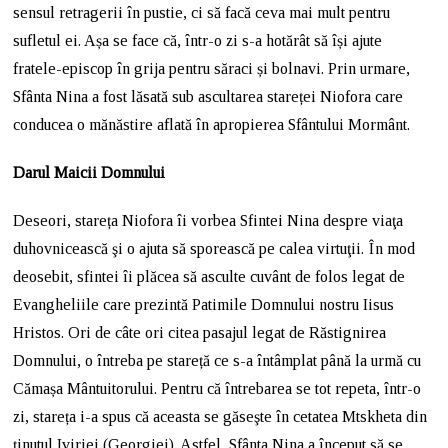
sensul retragerii în pustie, ci să facă ceva mai mult pentru
sufletul ei. Așa se face că, într-o zi s-a hotărât să își ajute
fratele-episcop în grija pentru săraci și bolnavi. Prin urmare,
Sfânta Nina a fost lăsată sub ascultarea stareței Niofora care
conducea o mănăstire aflată în apropierea Sfântului Mormânt.
Darul Maicii Domnului
Deseori, stareța Niofora îi vorbea Sfintei Nina despre viaţa
duhovnicească şi o ajuta să sporească pe calea virtuţii. În mod
deosebit, sfintei îi plăcea să asculte cuvânt de folos legat de
Evangheliile care prezintă Patimile Domnului nostru Iisus
Hristos. Ori de câte ori citea pasajul legat de Răstignirea
Domnului, o întreba pe stareță ce s-a întâmplat până la urmă cu
Cămașa Mântuitorului. Pentru că întrebarea se tot repeta, într-o
zi, stareța i-a spus că aceasta se găseşte în cetatea Mtskheta din
ţinutul Iviriei (Georgiei). Astfel, Sfânta Nina a început să se