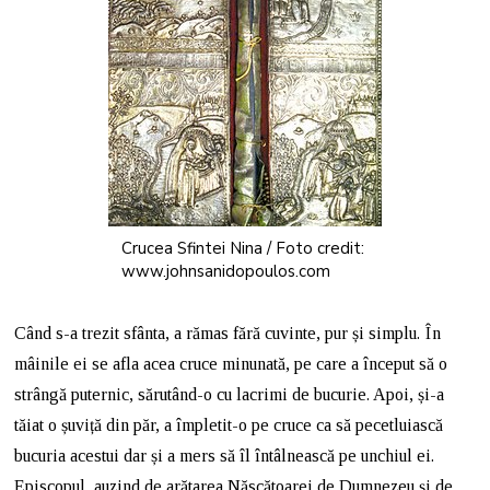
Crucea Sfintei Nina / Foto credit:
www.johnsanidopoulos.com
Când s-a trezit sfânta, a rămas fără cuvinte, pur și simplu. În
mâinile ei se afla acea cruce minunată, pe care a început să o
strângă puternic, sărutând-o cu lacrimi de bucurie. Apoi, și-a
tăiat o șuviță din păr, a împletit-o pe cruce ca să pecetluiască
bucuria acestui dar și a mers să îl întâlnească pe unchiul ei.
Episcopul, auzind de arătarea Născătoarei de Dumnezeu și de