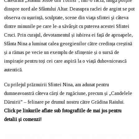
Catedrala „Sfântul Sisoe din Tbilisi”, într-o raclă, lângă porţile
dinspre nord ale Sfântului Altar. Deasupra raclei de argint se pot
observa cu ușurință, sculptate, scene din viaţa sfintei şi câteva
dintre minunile pe care le-a săvârşit cu puterea acestei Sfintei
Cruci. Prin curajul, devotamentul și iubirea ei față de aproapele,
Sfânta Nina a luminat calea georgienilor către credința creștină
și a rămas pe vecie un exemplu de sfințenie și o sursă de
inspirație pentru toți cei care aspiră la o viață duhovnicească
autentică.
Cu prilejul prăznuirii Sfintei Nina, am adunat pentru
dumneavoastră câteva cărți de rugăciune, precum și „Candelele
Dăruirii” – felinare pe drumul nostru către Grădina Raiului.
Click pe linkurile aflate sub fotografiile de mai jos pentru
detalii și comenzi!