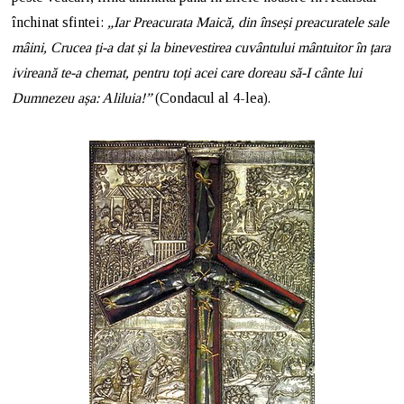
închinat sfintei:
„Iar Preacurata Maică, din înseși preacuratele sale
mâini, Crucea ți-a dat și la binevestirea cuvântului mântuitor în țara
ivireană te-a chemat, pentru toți acei care doreau să-I cânte lui
Dumnezeu așa: Aliluia!”
(Condacul al 4-lea).