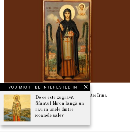
2
0
2
6
YOU MIGHT BE INTERESTED IN
27 IULIE 2026
2
7
De ce apar doi copaci înalți în icoanele Sfintei Irina
I
De ce este zugrăvit
U
Hristovalantou?
Sfântul Miron lângă un
L
I
râu în unele dintre
E
2
icoanele sale?
0
2
NEWSLETTER
6