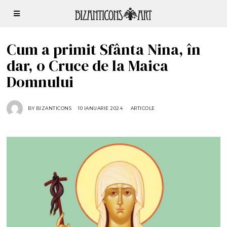
Cum a primit Sfânta Nina, în
dar, o Cruce de la Maica
Domnului
BY
BIZANTICONS
10 IANUARIE 2024
1
ARTICOLE
2
I
A
N
U
A
R
I
E
2
0
2
4