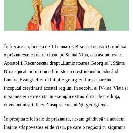
În fiecare an, în data de 14 ianuarie, Biserica noastră Ortodoxă
o prăznuiește cu mare cinste pe Sfânta Nina, cea asemenea cu
Apostolii. Recunoscută drept „Luminătoarea Georgiei”, Sfânta
Nina a jucat un rol crucial în istoria creștinismului, aducând
Lumina Evangheliei în inimile georgienilor și marcând
începutul creștinării acestei regiuni în secolul al IV-lea. Viața și
misiunea ei reprezintă un exemplu extraordinar de credință,
devotament și influență asupra comunității georgiene.
În preajma zilei sale de prăznuire, ne-am gândit să vă aducem
înainte atât povestea ei de viață, pe care o regăsiți cu siguranță