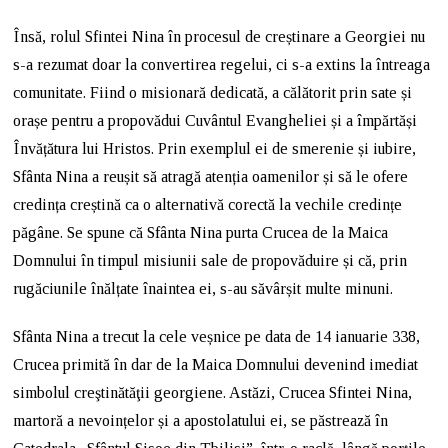
Însă, rolul Sfintei Nina în procesul de creștinare a Georgiei nu
s-a rezumat doar la convertirea regelui, ci s-a extins la întreaga
comunitate. Fiind o misionară dedicată, a călătorit prin sate și
orașe pentru a propovădui Cuvântul Evangheliei și a împărtăși
Învățătura lui Hristos. Prin exemplul ei de smerenie și iubire,
Sfânta Nina a reușit să atragă atenția oamenilor și să le ofere
credința creștină ca o alternativă corectă la vechile credințe
păgâne. Se spune că Sfânta Nina purta Crucea de la Maica
Domnului în timpul misiunii sale de propovăduire și că, prin
rugăciunile înălțate înaintea ei, s-au săvârșit multe minuni.
Sfânta Nina a trecut la cele veșnice pe data de 14 ianuarie 338,
Crucea primită în dar de la Maica Domnului devenind imediat
simbolul creştinătăţii georgiene. Astăzi, Crucea Sfintei Nina,
martoră a nevoințelor și a apostolatului ei, se păstrează în