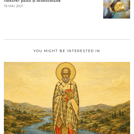
cinstesc până și musulmanii
T
19 MAI 2021
1
2
9
0
M
2
A
1
I
2
0
2
1
YOU MIGHT BE INTERESTED IN