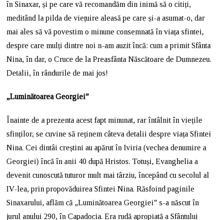
în Sinaxar, și pe care vă recomandăm din inimă să o citiți,
meditând la pilda de viețuire aleasă pe care și-a asumat-o, dar
mai ales să vă povestim o minune consemnată în viața sfintei,
despre care mulți dintre noi n-am auzit încă: cum a primit Sfânta
Nina, în dar, o Cruce de la Preasfânta Născătoare de Dumnezeu.
Detalii, în rândurile de mai jos!
„Luminătoarea Georgiei”
Înainte de a prezenta acest fapt minunat, rar întâlnit în viețile
sfinților, se cuvine să reținem câteva detalii despre viața Sfintei
Nina. Cei dintâi creștini au apărut în Iviria (vechea denumire a
Georgiei) încă în anii 40 după Hristos. Totuși, Evanghelia a
devenit cunoscută tuturor mult mai târziu, începând cu secolul al
IV-lea, prin propovăduirea Sfintei Nina. Răsfoind paginile
Sinaxarului, aflăm că „Luminătoarea Georgiei” s-a născut în
jurul anului 290, în Capadocia. Era rudă apropiată a Sfântului