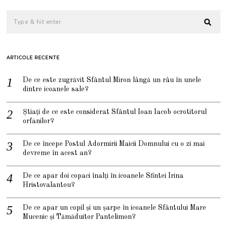
ARTICOLE RECENTE
De ce este zugrăvit Sfântul Miron lângă un râu în unele
dintre icoanele sale?
Știați de ce este considerat Sfântul Ioan Iacob ocrotitorul
orfanilor?
De ce începe Postul Adormirii Maicii Domnului cu o zi mai
devreme în acest an?
De ce apar doi copaci înalți în icoanele Sfintei Irina
Hristovalantou?
De ce apar un copil și un șarpe în icoanele Sfântului Mare
Mucenic și Tămăduitor Pantelimon?