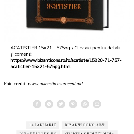
ACATISTIER 15×21 – 575pg. / Click aici pentru detalii
și comenzi:
https://www.bizanticons.ro/ro/acatiste/15920-71-757-
acatistier-15×21-575pg.html
Foto credit:
www.manastireasuruceni.md
14 IANUARIE
BIZANTICONS ART