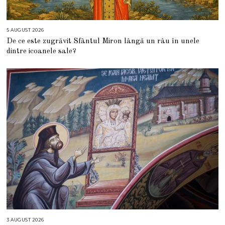
5 AUGUST 2026
5
A
De ce este zugrăvit Sfântul Miron lângă un râu în unele
U
G
dintre icoanele sale?
U
S
T
2
0
2
6
3 AUGUST 2026
3