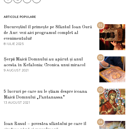
ARTICOLE POPULARE
01
Bucureștiul îl primește pe Sfântul Ioan Gură
de Aur: vezi aici programul complet al
evenimentului!
8 IULIE 2025
1
0
I
U
02
Șerpii Maicii Domnului au apărut și anul
L
acesta în Kefalonia: Cronica unui miracol
I
E
9 AUGUST 2021
2
2
7
0
M
2
A
5
R
03
5 lucruri pe care nu le știam despre icoana
T
I
Maicii Domnului „Pantanassa”
E
13 AUGUST 2021
1
2
3
0
A
2
U
2
G
04
Ioan Rusul – povestea sfântului pe care îl
U
S