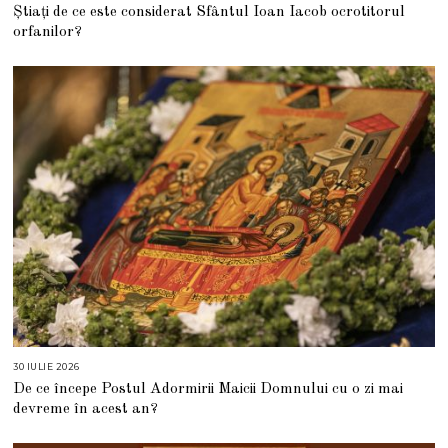
A
Știați de ce este considerat Sfântul Ioan Iacob ocrotitorul
U
G
orfanilor?
U
S
T
2
0
2
6
30 IULIE 2026
3
0
De ce începe Postul Adormirii Maicii Domnului cu o zi mai
I
U
devreme în acest an?
L
I
E