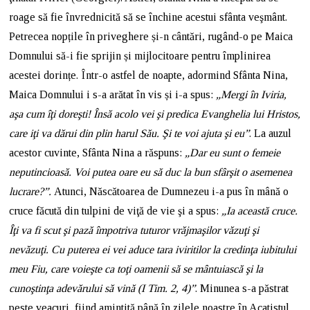
roage să fie învrednicită să se închine acestui sfânta veşmânt.
Petrecea nopțile în priveghere și-n cântări, rugând-o pe Maica
Domnului să-i fie sprijin și mijlocitoare pentru împlinirea
acestei dorințe. Într-o astfel de noapte, adormind Sfânta Nina,
Maica Domnului i s-a arătat în vis și i-a spus:
„Mergi în Iviria,
aşa cum îţi doreşti! Însă acolo vei şi predica Evanghelia lui Hristos,
care iţi va dărui din plin harul Său. Şi te voi ajuta şi eu”
. La auzul
acestor cuvinte, Sfânta Nina a răspuns:
„Dar eu sunt o femeie
neputincioasă. Voi putea oare eu să duc la bun sfârşit o asemenea
lucrare?”.
Atunci, Născătoarea de Dumnezeu i-a pus în mână o
cruce făcută din tulpini de viţă de vie şi a spus:
„Ia această cruce.
Îţi va fi scut şi pază împotriva tuturor vrăjmaşilor văzuţi şi
nevăzuţi. Cu puterea ei vei aduce tara iviritilor la credinţa iubitului
meu Fiu, care voieşte ca toţi oamenii să se mântuiască şi la
cunoştinţa adevărului să vină (I Tim. 2, 4)”
. Minunea s-a păstrat
peste veacuri, fiind amintită până în zilele noastre în Acatistul