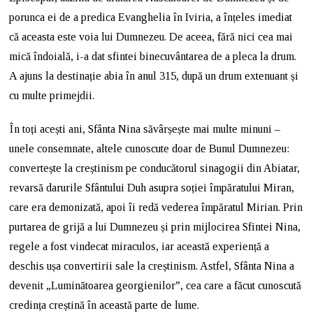
porunca ei de a predica Evanghelia în Iviria, a înțeles imediat
că aceasta este voia lui Dumnezeu. De aceea, fără nici cea mai
mică îndoială, i-a dat sfintei binecuvântarea de a pleca la drum.
A ajuns la destinație abia în anul 315, după un drum extenuant și
cu multe primejdii.
În toți acești ani, Sfânta Nina săvârșește mai multe minuni –
unele consemnate, altele cunoscute doar de Bunul Dumnezeu:
convertește la creștinism pe conducătorul sinagogii din Abiatar,
revarsă darurile Sfântului Duh asupra soției împăratului Miran,
care era demonizată, apoi îi redă vederea împăratul Mirian. Prin
purtarea de grijă a lui Dumnezeu și prin mijlocirea Sfintei Nina,
regele a fost vindecat miraculos, iar această experiență a
deschis ușa convertirii sale la creștinism. Astfel, Sfânta Nina a
devenit „Luminătoarea georgienilor”, cea care a făcut cunoscută
credința creștină în această parte de lume.