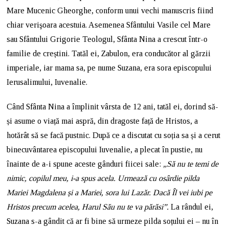
Mare Mucenic Gheorghe, conform unui vechi manuscris fiind
chiar verişoara acestuia. Asemenea Sfântului Vasile cel Mare
sau Sfântului Grigorie Teologul, Sfânta Nina a crescut într-o
familie de creștini. Tatăl ei, Zabulon, era conducător al gărzii
imperiale, iar mama sa, pe nume Suzana, era sora episcopului
Ierusalimului, Iuvenalie.
Când Sfânta Nina a împlinit vârsta de 12 ani, tatăl ei, dorind să-
și asume o viață mai aspră, din dragoste față de Hristos, a
hotărât să se facă pustnic. După ce a discutat cu soția sa și a cerut
binecuvântarea episcopului Iuvenalie, a plecat în pustie, nu
înainte de a-i spune aceste gânduri fiicei sale:
„Să nu te temi de
nimic, copilul meu, i-a spus acela. Urmează cu osârdie pilda
Mariei Magdalena și a Mariei, sora lui Lazăr. Dacă Îl vei iubi pe
Hristos precum acelea, Harul Său nu te va părăsi”.
La rândul ei,
Suzana s-a gândit că ar fi bine să urmeze pilda soțului ei – nu în