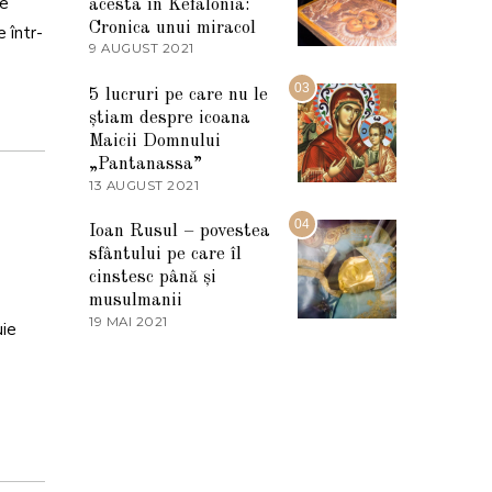
le
I
acesta în Kefalonia:
E
Cronica unui miracol
 într-
2
9 AUGUST 2021
2
0
7
2
M
03
5
5 lucruri pe care nu le
A
știam despre icoana
R
T
Maicii Domnului
I
„Pantanassa”
E
13 AUGUST 2021
1
2
3
0
A
04
2
Ioan Rusul – povestea
U
2
sfântului pe care îl
G
U
cinstesc până și
S
musulmanii
T
19 MAI 2021
1
2
uie
9
0
M
2
A
1
I
2
0
2
1