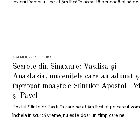
4
Învierii Domnului, ne aflăm încă în această perioadă plină de
15 APRILIE 2024
1
ARTICOLE
5
A
Secrete din Sinaxare: Vasilisa și
P
R
Anastasia, mucenițele care au adunat ș
I
L
I
îngropat moaștele Sfinților Apostoli Pe
E
2
și Pavel
0
2
4
Postul Sfintelor Paști, în care ne aflăm încă, și pe care îl vom
încheia în scurtă vreme, nu este doar un timp care ne