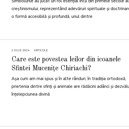
Simbolurile au jucat un rol esențial încă din primele secole a
E
2
creștinismului, reprezentând adevăruri spirituale și doctrinare
0
2
o formă accesibilă și profundă, unul dintre
4
2 IULIE 2024
2
ARTICOLE
I
U
Care este povestea leilor din icoanele
L
I
Sfintei Mucenițe Chiriachi?
E
2
0
Așa cum am mai spus și în alte rânduri, în tradiția ortodoxă,
2
4
prietenia dintre sfinți și animale are rădăcini adânci și dezvăl
înțelepciunea divină