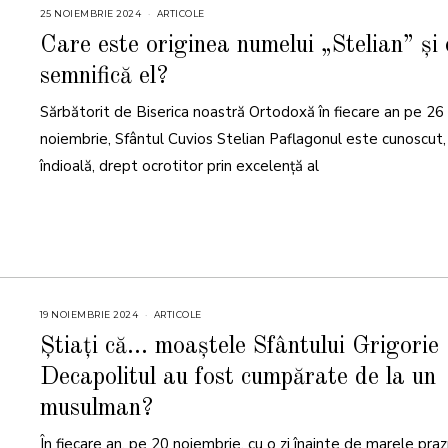
25 NOIEMBRIE 2024
2
ARTICOLE
5
N
Care este originea numelui „Stelian” și 
O
I
semnifică el?
E
M
B
Sărbătorit de Biserica noastră Ortodoxă în fiecare an pe 26
R
I
E
noiembrie, Sfântul Cuvios Stelian Paflagonul este cunoscut,
2
0
îndioală, drept ocrotitor prin excelență al
2
4
19 NOIEMBRIE 2024
2
ARTICOLE
1
N
Știați că… moaștele Sfântului Grigorie
O
I
Decapolitul au fost cumpărate de la un
E
M
B
musulman?
R
I
E
În fiecare an, pe 20 noiembrie, cu o zi înainte de marele praz
2