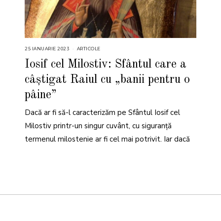
25 IANUARIE 2023
2
ARTICOLE
5
I
Iosif cel Milostiv: Sfântul care a
A
N
câștigat Raiul cu „banii pentru o
U
A
R
pâine”
I
E
2
Dacă ar fi să-l caracterizăm pe Sfântul Iosif cel
0
2
Milostiv printr-un singur cuvânt, cu siguranță
3
termenul milostenie ar fi cel mai potrivit. Iar dacă