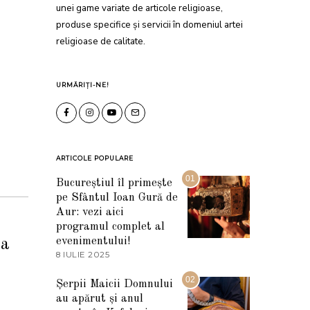
unei game variate de articole religioase,
produse specifice și servicii în domeniul artei
religioase de calitate.
URMĂRIȚI-NE!
ARTICOLE POPULARE
01
Bucureștiul îl primește
pe Sfântul Ioan Gură de
Aur: vezi aici
programul complet al
evenimentului!
ea
8 IULIE 2025
1
0
I
02
Șerpii Maicii Domnului
U
au apărut și anul
L