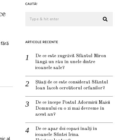
CAUTĂ!
ce
 fără
ARTICOLE RECENTE
De ce este zugrăvit Sfântul Miron
lângă un râu în unele dintre
icoanele sale?
Știați de ce este considerat Sfântul
Ioan Iacob ocrotitorul orfanilor?
De ce începe Postul Adormirii Maicii
Domnului cu o zi mai devreme în
acest an?
De ce apar doi copaci înalți în
icoanele Sfintei Irina
nic al