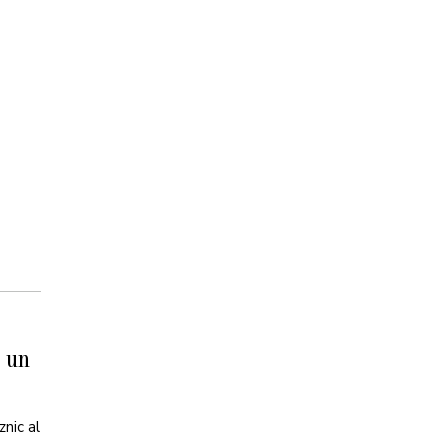
a
 un
znic al