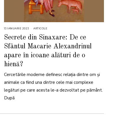
13 IANUARIE 2023
1
ARTICOLE
3
I
Secrete din Sinaxare: De ce
A
N
Sfântul Macarie Alexandrinul
U
A
R
apare în icoane alături de o
I
E
hienă?
2
0
2
3
Cercetările moderne definesc relația dintre om și
animale ca fiind una dintre cele mai complexe
legături pe care acesta le-a dezvoltat pe pământ.
După