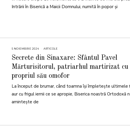
0
Intrării în Biserică a Maicii Domnului, numită în popor şi
2
4
5 NOIEMBRIE 2024
5
ARTICOLE
N
O
Secrete din Sinaxare: Sfântul Pavel
I
E
Mărturisitorul, patriarhul martirizat cu
M
B
R
propriul său omofor
I
E
2
La început de brumar, când toamna își împletește ultimele f
0
2
aur cu frigul iernii ce se apropie, Biserica noastră Ortodoxă 
4
amintește de