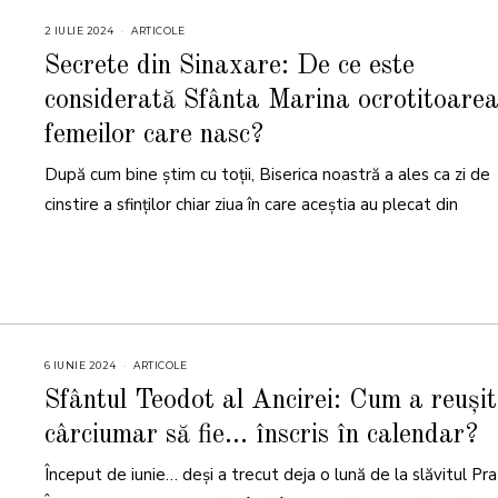
2 IULIE 2024
2
ARTICOLE
I
U
Secrete din Sinaxare: De ce este
L
I
considerată Sfânta Marina ocrotitoare
E
2
0
femeilor care nasc?
2
4
După cum bine știm cu toții, Biserica noastră a ales ca zi de
cinstire a sfinților chiar ziua în care aceștia au plecat din
6 IUNIE 2024
2
ARTICOLE
4
I
Sfântul Teodot al Ancirei: Cum a reușit
U
N
cârciumar să fie… înscris în calendar?
I
E
2
Început de iunie… deși a trecut deja o lună de la slăvitul Pra
0
2