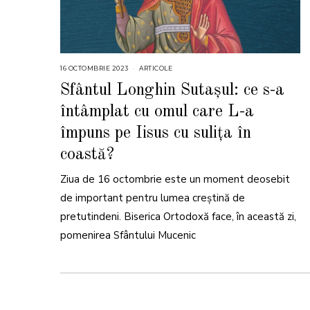
16 OCTOMBRIE 2023
1
ARTICOLE
6
O
Sfântul Longhin Sutașul: ce s-a
C
T
întâmplat cu omul care L-a
O
M
B
împuns pe Iisus cu suliţa în
R
I
coastă?
E
2
0
2
Ziua de 16 octombrie este un moment deosebit
3
de important pentru lumea creștină de
pretutindeni. Biserica Ortodoxă face, în această zi,
pomenirea Sfântului Mucenic