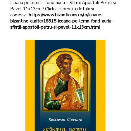
Icoana pe lemn – fond auriu – Sfintii Apostoli Petru si
Pavel 11x13cm / Click aici pentru detalii și
comenzi:
https://www.bizanticons.ro/ro/icoane-
bizantine-aurite/16815-icoana-pe-lemn-fond-auriu-
sfintii-apostoli-petru-si-pavel-11x13cm.html