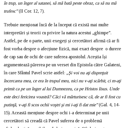
în trup, un înger al satanei, să mă bată peste obraz, ca să nu mă
trufesc”
(II Cor. 12, 7).
Trebuie menționat încă de la început că există mai multe
interpretări și teorii cu privire la natura acestui „ghimpe”.
Astfel, pe de o parte, unii exegeți și cercetători afirmă că ar fi
fost vorba despre o afecțiune fizică, mai exact despre o durere
de cap sau de ochi de care suferea apostolul. Aceștia își
argumentează părerea pe un verset din Epistola către Galateni,
în care Sfântul Pavel scrie astfel:
„
Şi voi nu aţi dispreţuit
încercarea mea, ce era în trupul meu, nici nu v-aţi scârbit, ci m-aţi
primit ca pe un înger al lui Dumnezeu, ca pe Hristos Iisus.
Unde
este deci fericirea voastră? Căci vă mărturisesc că, de ar fi fost cu
putinţă, v-aţi fi scos ochii voştri şi mi i-aţi fi dat mie”
(Gal. 4, 14-
15). Această mențiune despre ochi i-a determinat pe unii
cercetători să creadă că Pavel suferea de o problemă