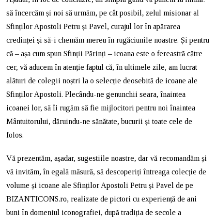
să încercăm și noi să urmăm, pe cât posibil, zelul misionar al
Sfinților Apostoli Petru și Pavel, curajul lor în apărarea
credinței și să-i chemăm mereu în rugăciunile noastre. Și pentru
că – așa cum spun Sfinții Părinți – icoana este o fereastră către
cer, vă aducem în atenție faptul că, în ultimele zile, am lucrat
alături de colegii noștri la o selecție deosebită de icoane ale
Sfinților Apostoli. Plecându-ne genunchii seara, înaintea
icoanei lor, să îi rugăm să fie mijlocitori pentru noi înaintea
Mântuitorului, dăruindu-ne sănătate, bucurii și toate cele de
folos.
Vă prezentăm, așadar, sugestiile noastre, dar vă recomandăm și
vă invităm, în egală măsură, să descoperiți întreaga colecție de
volume și icoane ale Sfinților Apostoli Petru și Pavel de pe
BIZANTICONS.ro, realizate de pictori cu experiență de ani
buni în domeniul iconografiei, după tradiția de secole a