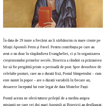
În data de 29 iunie a fiecărui an îi sărbătorim cu mare cinste pe
Sfinții Apostoli Petru și Pavel. Pentru contribuția pe care au
avut-o nu doar în răspândirea Evangheliei, ci și în organizarea
creștinismului primelor secole, Biserica a rânduit ca prăznuirea
lor să fie pregătită printr-o perioadă de post. Spre deosebire de
celelalte posturi, care au o durată fixă, Postul Sâmpetrului – cum
este numit în popor – are o durată variabilă în fiecare an,
deoarece începutul lui este legat de data Sfintelor Paști.
Postul acesta ne oferă tuturor prilejul de a medita asupra
misiunii pe care cei doi mari Apostoli ai Bisericii au desfăşurat-