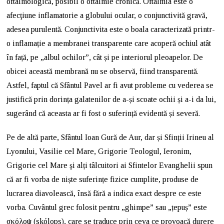
oftalmologică, posibil o oftalmie cronică. Oftalmia este o
afecţiune inflamatorie a globului ocular, o conjunctivită gravă,
adesea purulentă. Conjunctivita este o boala caracterizată printr-
o inflamație a membranei transparente care acoperă ochiul atât
în față, pe „albul ochilor”, cât și pe interiorul pleoapelor. De
obicei această membrană nu se observă, fiind transparentă.
Astfel, faptul că Sfântul Pavel ar fi avut probleme cu vederea se
justifică prin dorința galatenilor de a-și scoate ochii și a-i da lui,
sugerând că aceasta ar fi fost o suferință evidentă și severă.
Pe de altă parte, Sfântul Ioan Gură de Aur, dar și Sfinții Irineu al
Lyonului, Vasilie cel Mare, Grigorie Teologul, Ieronim,
Grigorie cel Mare şi alți tâlcuitori ai Sfintelor Evanghelii spun
că ar fi vorba de niște suferințe fizice cumplite, produse de
lucrarea diavolească, însă fără a indica exact despre ce este
vorba. Cuvântul grec folosit pentru „ghimpe” sau „țepuș” este
σκόλοψ (skólops), care se traduce prin ceva ce provoacă durere