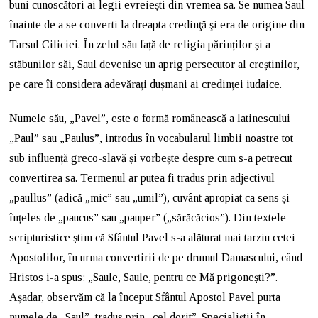
buni cunoscători ai legii evreiești din vremea sa. Se numea Saul
înainte de a se converti la dreapta credinţă şi era de origine din
Tarsul Ciliciei. În zelul său față de religia părinților și a
stăbunilor săi, Saul devenise un aprig persecutor al creștinilor,
pe care îi considera adevărați dușmani ai credinței iudaice.
Numele său, „Pavel”, este o formă românească a latinescului
„Paul” sau „Paulus”, introdus în vocabularul limbii noastre tot
sub influență greco-slavă și vorbește despre cum s-a petrecut
convertirea sa. Termenul ar putea fi tradus prin adjectivul
„paullus” (adică „mic” sau „umil”), cuvânt apropiat ca sens și
înțeles de „paucus” sau „pauper” („sărăcăcios”). Din textele
scripturistice știm că Sfântul Pavel s-a alăturat mai tarziu cetei
Apostolilor, în urma convertirii de pe drumul Damascului, când
Hristos i-a spus: „Saule, Saule, pentru ce Mă prigonești?”.
Așadar, observăm că la început Sfântul Apostol Pavel purta
numele de „Saul”, tradus prin „cel dorit”. Specialiștii în