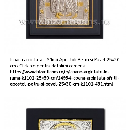
Icoana argintata – Sfintii Apostoli Petru si Pavel 25×30
cm / Click aici pentru detalii și comenzi:
https://www.bizanticons.ro/ro/icoane-argintate-in-
rama-k1101-25×30-cm/14934-icoana-argintata-sfintii-
apostoli-petru-si-pavel-25×30-cm-k1101-431.html