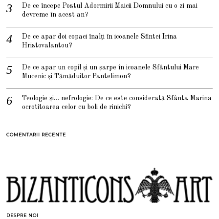
De ce începe Postul Adormirii Maicii Domnului cu o zi mai
devreme în acest an?
De ce apar doi copaci înalți în icoanele Sfintei Irina
Hristovalantou?
De ce apar un copil și un șarpe în icoanele Sfântului Mare
Mucenic și Tămăduitor Pantelimon?
Teologie și… nefrologie: De ce este considerată Sfânta Marina
ocrotitoarea celor cu boli de rinichi?
COMENTARII RECENTE
DESPRE NOI