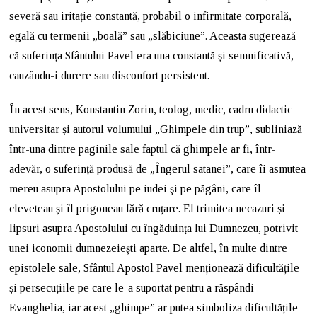
severă sau iritație constantă, probabil o infirmitate corporală,
egală cu termenii „boală” sau „slăbiciune”. Aceasta sugerează
că suferința Sfântului Pavel era una constantă și semnificativă,
cauzându-i durere sau disconfort persistent.
În acest sens, Konstantin Zorin, teolog, medic, cadru didactic
universitar și autorul volumului „Ghimpele din trup”, subliniază
într-una dintre paginile sale faptul că ghimpele ar fi, într-
adevăr, o suferință produsă de „Îngerul satanei”, care îi asmutea
mereu asupra Apostolului pe iudei şi pe păgâni, care îl
cleveteau și îl prigoneau fără cruțare. El trimitea necazuri și
lipsuri asupra Apostolului cu îngăduința lui Dumnezeu, potrivit
unei iconomii dumnezeieşti aparte. De altfel, în multe dintre
epistolele sale, Sfântul Apostol Pavel menționează dificultățile
și persecuțiile pe care le-a suportat pentru a răspândi
Evanghelia, iar acest „ghimpe” ar putea simboliza dificultățile