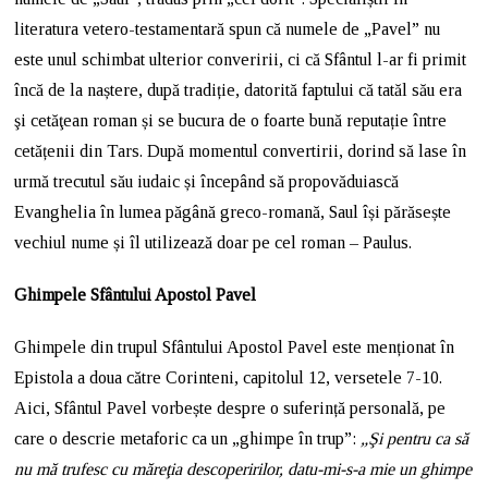
literatura vetero-testamentară spun că numele de „Pavel” nu
este unul schimbat ulterior converirii, ci că Sfântul l-ar fi primit
încă de la naștere, după tradiție, datorită faptului că tatăl său era
şi cetăţean roman și se bucura de o foarte bună reputație între
cetățenii din Tars. După momentul convertirii, dorind să lase în
urmă trecutul său iudaic și începând să propovăduiască
Evanghelia în lumea păgână greco-romană, Saul își părăsește
vechiul nume și îl utilizează doar pe cel roman – Paulus.
Ghimpele Sfântului Apostol Pavel
Ghimpele din trupul Sfântului Apostol Pavel este menționat în
Epistola a doua către Corinteni, capitolul 12, versetele 7-10.
Aici, Sfântul Pavel vorbește despre o suferință personală, pe
care o descrie metaforic ca un „ghimpe în trup”:
„Şi pentru ca să
nu mă trufesc cu măreţia descoperirilor, datu-mi-s-a mie un ghimpe