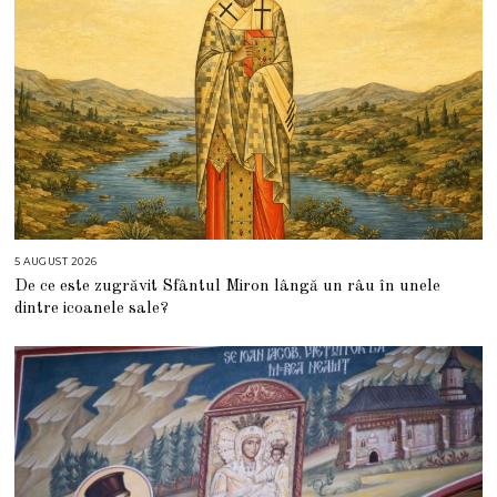
5 AUGUST 2026
5
A
De ce este zugrăvit Sfântul Miron lângă un râu în unele
U
G
dintre icoanele sale?
U
S
T
2
0
2
6