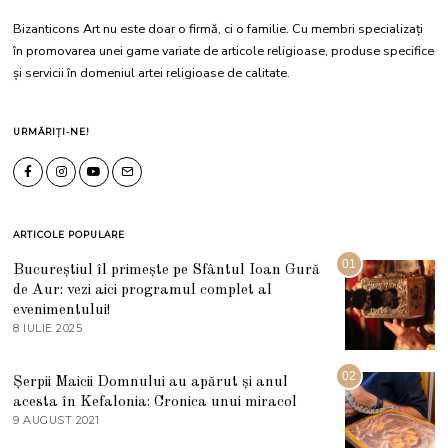
Bizanticons Art nu este doar o firmă, ci o familie. Cu membri specializați
în promovarea unei game variate de articole religioase, produse specifice
și servicii în domeniul artei religioase de calitate.
URMĂRIȚI-NE!
ARTICOLE POPULARE
01
Bucureștiul îl primește pe Sfântul Ioan Gură
de Aur: vezi aici programul complet al
evenimentului!
8 IULIE 2025
1
0
I
U
02
Șerpii Maicii Domnului au apărut și anul
L
acesta în Kefalonia: Cronica unui miracol
I
E
9 AUGUST 2021
2
2
7
0