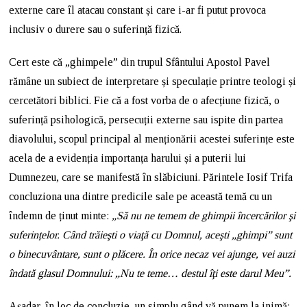
externe care îl atacau constant și care i-ar fi putut provoca
inclusiv o durere sau o suferință fizică.
Cert este că „ghimpele” din trupul Sfântului Apostol Pavel
rămâne un subiect de interpretare și speculație printre teologi și
cercetători biblici. Fie că a fost vorba de o afecțiune fizică, o
suferință psihologică, persecuții externe sau ispite din partea
diavolului, scopul principal al menționării acestei suferințe este
acela de a evidenția importanța harului și a puterii lui
Dumnezeu, care se manifestă în slăbiciuni. Părintele Iosif Trifa
concluziona una dintre predicile sale pe această temă cu un
îndemn de ținut minte:
„Să nu ne temem de ghimpii încercărilor şi
suferințelor. Când trăieşti o viaţă cu Domnul, aceşti „ghimpi” sunt
o binecuvântare, sunt o plăcere. În orice necaz vei ajunge, vei auzi
îndată glasul Domnului: „Nu te teme… destul îţi este darul Meu”.
Așadar, în loc de concluzie, un simplu gând vă punem la inimă: