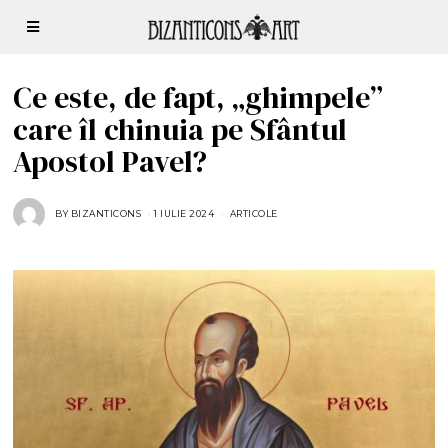
Ce este, de fapt, „ghimpele”
care îl chinuia pe Sfântul
Apostol Pavel?
BY
BIZANTICONS
1 IULIE 2024
2
ARTICOLE
2
I
U
L
I
E
2
0
2
4