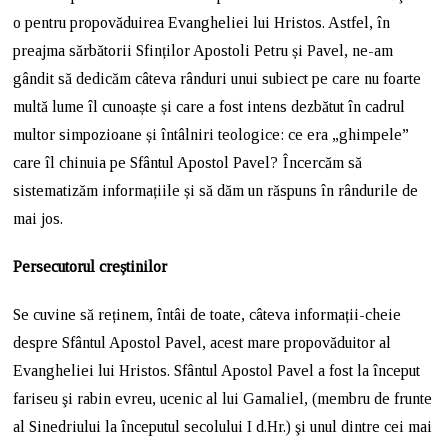
o pentru propovăduirea Evangheliei lui Hristos. Astfel, în
preajma sărbătorii Sfinților Apostoli Petru și Pavel, ne-am
gândit să dedicăm câteva rânduri unui subiect pe care nu foarte
multă lume îl cunoaște și care a fost intens dezbătut în cadrul
multor simpozioane și întâlniri teologice: ce era „ghimpele”
care îl chinuia pe Sfântul Apostol Pavel? Încercăm să
sistematizăm informațiile și să dăm un răspuns în rândurile de
mai jos.
Persecutorul creștinilor
Se cuvine să reținem, întâi de toate, câteva informații-cheie
despre Sfântul Apostol Pavel, acest mare propovăduitor al
Evangheliei lui Hristos. Sfântul Apostol Pavel a fost la început
fariseu şi rabin evreu, ucenic al lui Gamaliel, (membru de frunte
al Sinedriului la începutul secolului I d.Hr.) şi unul dintre cei mai