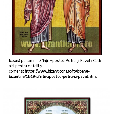
Icoană pe lemn – Sfinții Apostoli Petru și Pavel / Click
aici pentru detalii și
comenzi:
https://www.bizanticons.ro/ro/icoane-
bizantine/1519-sfintii-apostoli-petru-si-pavel.html