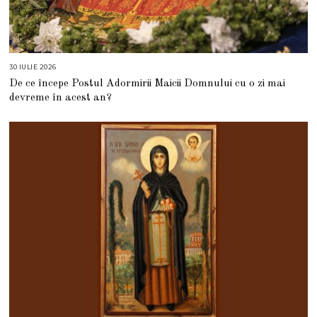
30 IULIE 2026
3
0
De ce începe Postul Adormirii Maicii Domnului cu o zi mai
I
U
devreme în acest an?
L
I
E
2
0
2
6