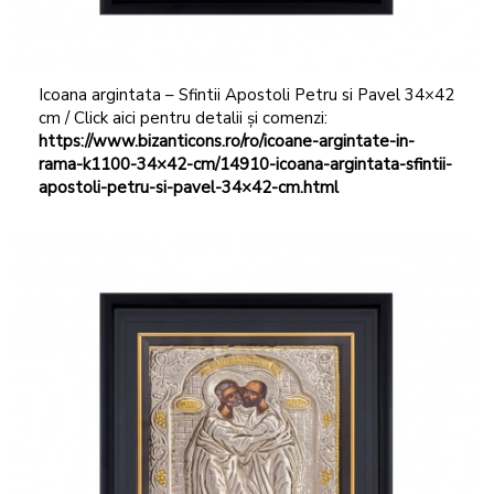
Icoana argintata – Sfintii Apostoli Petru si Pavel 34×42
cm / Click aici pentru detalii și comenzi:
https://www.bizanticons.ro/ro/icoane-argintate-in-
rama-k1100-34×42-cm/14910-icoana-argintata-sfintii-
apostoli-petru-si-pavel-34×42-cm.html