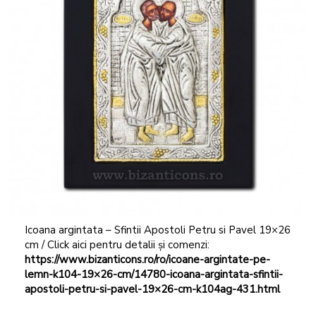
Icoana argintata – Sfintii Apostoli Petru si Pavel 19×26
cm / Click aici pentru detalii și comenzi:
https://www.bizanticons.ro/ro/icoane-argintate-pe-
lemn-k104-19×26-cm/14780-icoana-argintata-sfintii-
apostoli-petru-si-pavel-19×26-cm-k104ag-431.html