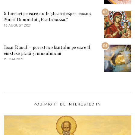
M
2
A
5
R
03
5 lucruri pe care nu le știam despre icoana
T
I
Maicii Domnului „Pantanassa”
E
13 AUGUST 2021
1
2
3
0
A
2
U
2
G
04
Ioan Rusul – povestea sfântului pe care îl
U
S
cinstesc până și musulmanii
T
19 MAI 2021
1
2
9
0
M
2
A
1
I
2
0
2
1
YOU MIGHT BE INTERESTED IN