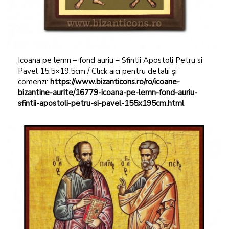
Icoana pe lemn – fond auriu – Sfintii Apostoli Petru si
Pavel 15,5×19,5cm / Click aici pentru detalii și
comenzi:
https://www.bizanticons.ro/ro/icoane-
bizantine-aurite/16779-icoana-pe-lemn-fond-auriu-
sfintii-apostoli-petru-si-pavel-155x195cm.html