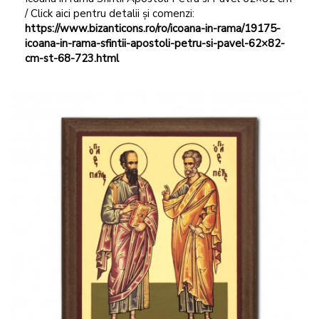
/ Click aici pentru detalii și comenzi:
https://www.bizanticons.ro/ro/icoana-in-rama/19175-
icoana-in-rama-sfintii-apostoli-petru-si-pavel-62×82-
cm-st-68-723.html