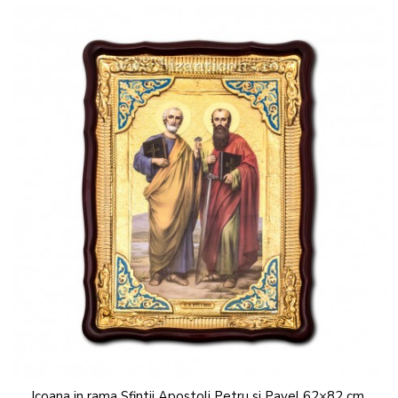
Icoana in rama Sfintii Apostoli Petru si Pavel 62×82 cm