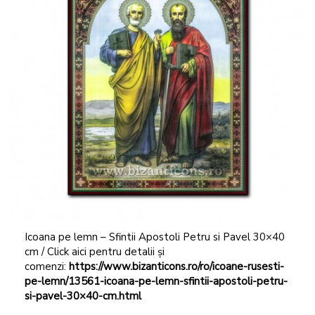
Icoana pe lemn – Sfintii Apostoli Petru si Pavel 30×40
cm / Click aici pentru detalii și
comenzi:
https://www.bizanticons.ro/ro/icoane-rusesti-
pe-lemn/13561-icoana-pe-lemn-sfintii-apostoli-petru-
si-pavel-30×40-cm.html