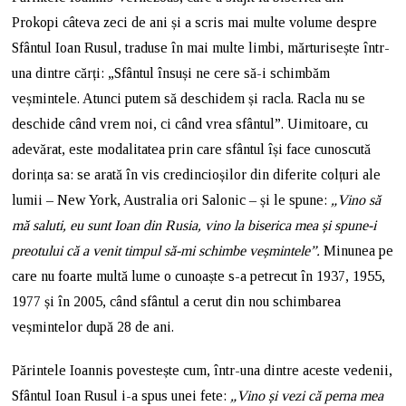
Prokopi câteva zeci de ani și a scris mai multe volume despre
Sfântul Ioan Rusul, traduse în mai multe limbi, mărturisește într-
una dintre cărți: „Sfântul însuși ne cere să-i schimbăm
veșmintele. Atunci putem să deschidem și racla. Racla nu se
deschide când vrem noi, ci când vrea sfântul”. Uimitoare, cu
adevărat, este modalitatea prin care sfântul își face cunoscută
dorința sa: se arată în vis credincioșilor din diferite colțuri ale
lumii – New York, Australia ori Salonic – și le spune:
„Vino să
mă saluti, eu sunt Ioan din Rusia, vino la biserica mea și spune-i
preotului că a venit timpul să-mi schimbe veșmintele”.
Minunea pe
care nu foarte multă lume o cunoaște s-a petrecut în 1937, 1955,
1977 și în 2005, când sfântul a cerut din nou schimbarea
veșmintelor după 28 de ani.
Părintele Ioannis povestește cum, într-una dintre aceste vedenii,
Sfântul Ioan Rusul i-a spus unei fete:
„Vino și vezi că perna mea