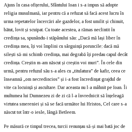
Ajuns în casa ofițerului, Sfântului Ioan i s-a impus să adopte
religia musulmană, iar pentru că a refuzat să facă acest lucru în
urma repetatelor încercări ale gazdelor, a fost umilit și chinuit,
bătut, lovit și scuipat. Cu toate acestea, a rămas neclintit în
credința sa, spunându-i stăpânului său: „Dacă mă lași liber în
credința mea, îți voi împlini cu sârguință poruncile; dacă mă
silești să-mi schimb credința, mai degrabă îți predau capul decât
credința. Creștin m-am născut și creștin voi muri”. În cele din
urmă, pentru refuzul său s-a ales cu „titulatura” de kafir, ceea ce
înseamnă „om necredincios” și i-a fost încredințat grajdul de
vite ca locuință și ascultare. Dar aceasta nu l-a mâhnit pe Ioan. Îi
multumea lui Dumnezeu zi de zi că l-a învrednicit să înțeleagă
virtutea smereniei și să se facă următor lui Hristos, Cel care s-a
născut tot într-o iesle, lângă Betleem.
Pe măsură ce timpul trecea, turcii renunțau să-și mai bată joc de