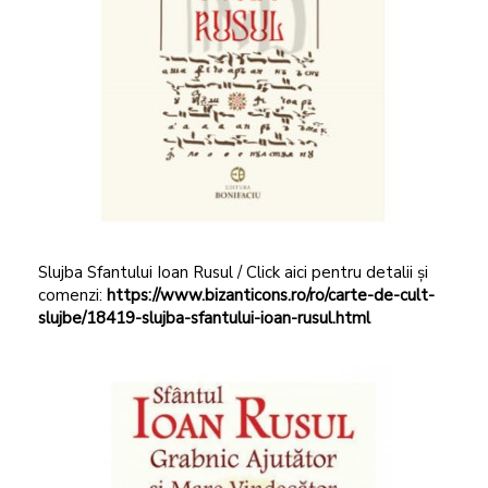
Slujba Sfantului Ioan Rusul / Click aici pentru detalii și
comenzi:
https://www.bizanticons.ro/ro/carte-de-cult-
slujbe/18419-slujba-sfantului-ioan-rusul.html