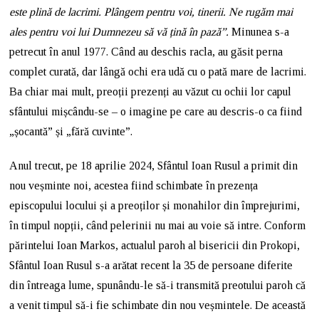
este plină de lacrimi. Plângem pentru voi, tinerii. Ne rugăm mai
ales pentru voi lui Dumnezeu să vă țină în pază”.
Minunea s-a
petrecut în anul 1977. Când au deschis racla, au găsit perna
complet curată, dar lângă ochi era udă cu o pată mare de lacrimi.
Ba chiar mai mult, preoții prezenți au văzut cu ochii lor capul
sfântului mișcându-se – o imagine pe care au descris-o ca fiind
„șocantă” și „fără cuvinte”.
Anul trecut, pe 18 aprilie 2024, Sfântul Ioan Rusul a primit din
nou veșminte noi, acestea fiind schimbate în prezența
episcopului locului și a preoților și monahilor din împrejurimi,
în timpul nopții, când pelerinii nu mai au voie să intre. Conform
părintelui Ioan Markos, actualul paroh al bisericii din Prokopi,
Sfântul Ioan Rusul s-a arătat recent la 35 de persoane diferite
din întreaga lume, spunându-le să-i transmită preotului paroh că
a venit timpul să-i fie schimbate din nou veșmintele. De această