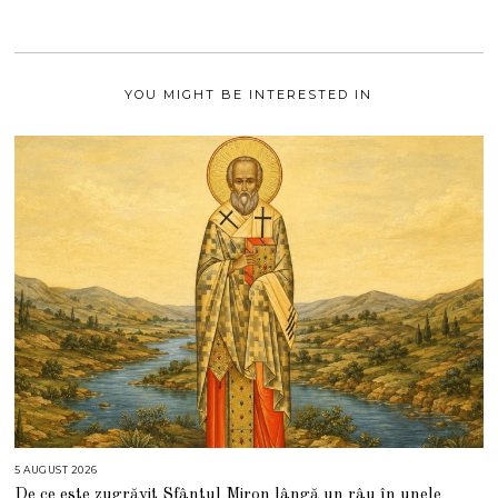
2
0
2
1
YOU MIGHT BE INTERESTED IN
5 AUGUST 2026
5
A
De ce este zugrăvit Sfântul Miron lângă un râu în unele
U