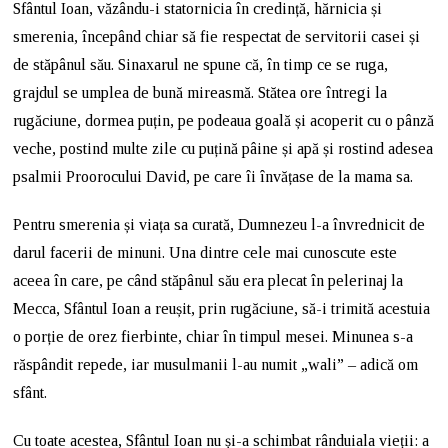
Sfântul Ioan, văzându-i statornicia în credință, hărnicia și
smerenia, începând chiar să fie respectat de servitorii casei și
de stăpânul său. Sinaxarul ne spune că, în timp ce se ruga,
grajdul se umplea de bună mireasmă. Stătea ore întregi la
rugăciune, dormea puțin, pe podeaua goală și acoperit cu o pânză
veche, postind multe zile cu puțină pâine și apă și rostind adesea
psalmii Proorocului David, pe care îi învățase de la mama sa.
Pentru smerenia și viața sa curată, Dumnezeu l-a învrednicit de
darul facerii de minuni. Una dintre cele mai cunoscute este
aceea în care, pe când stăpânul său era plecat în pelerinaj la
Mecca, Sfântul Ioan a reușit, prin rugăciune, să-i trimită acestuia
o porție de orez fierbinte, chiar în timpul mesei. Minunea s-a
răspândit repede, iar musulmanii l-au numit „wali” – adică om
sfânt.
Cu toate acestea, Sfântul Ioan nu și-a schimbat rânduiala vieții: a