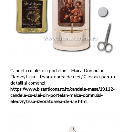
Candela cu ulei din portelan – Maica Domnului
Eleovrytissa – Izvoratoarea de ulei / Click aici pentru
detalii și comenzi:
https://www.bizanticons.ro/ro/candele-masa/19112-
candela-cu-ulei-din-portelan-maica-domnului-
eleovrytissa-izvoratoarea-de-ule.html