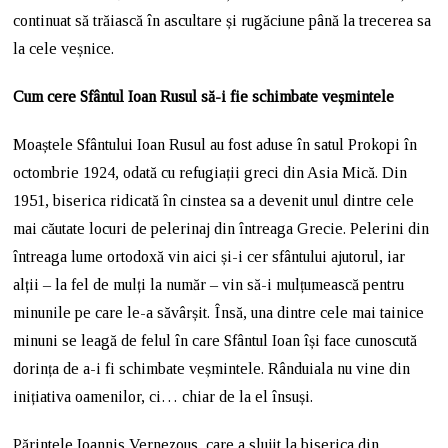
continuat să trăiască în ascultare și rugăciune până la trecerea sa
la cele veșnice.
Cum cere Sfântul Ioan Rusul să-i fie schimbate veșmintele
Moaștele Sfântului Ioan Rusul au fost aduse în satul Prokopi în
octombrie 1924, odată cu refugiații greci din Asia Mică. Din
1951, biserica ridicată în cinstea sa a devenit unul dintre cele
mai căutate locuri de pelerinaj din întreaga Grecie. Pelerini din
întreaga lume ortodoxă vin aici și-i cer sfântului ajutorul, iar
alții – la fel de mulți la număr – vin să-i mulțumească pentru
minunile pe care le-a săvârșit. Însă, una dintre cele mai tainice
minuni se leagă de felul în care Sfântul Ioan își face cunoscută
dorința de a-i fi schimbate veșmintele. Rânduiala nu vine din
inițiativa oamenilor, ci… chiar de la el însuși.
Părintele Ioannis Vernezous, care a slujit la biserica din