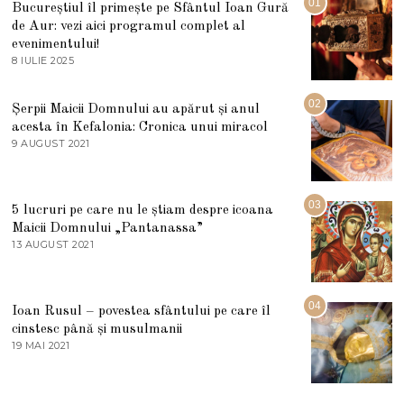
01
Bucureștiul îl primește pe Sfântul Ioan Gură
de Aur: vezi aici programul complet al
evenimentului!
8 IULIE 2025
1
0
I
U
02
Șerpii Maicii Domnului au apărut și anul
L
acesta în Kefalonia: Cronica unui miracol
I
E
9 AUGUST 2021
2
2
7
0
M
2
A
5
R
03
5 lucruri pe care nu le știam despre icoana
T
I
Maicii Domnului „Pantanassa”
E
13 AUGUST 2021
1
2
3
0
A
2
U
2
G
04
Ioan Rusul – povestea sfântului pe care îl
U
S
cinstesc până și musulmanii
T
19 MAI 2021
1
2
9
0
M
2
A
1
I