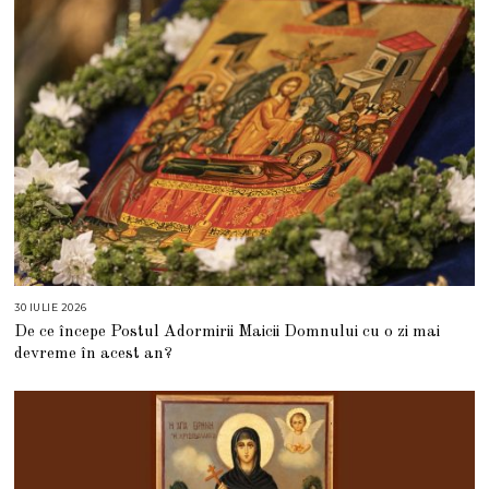
0
2
6
30 IULIE 2026
3
0
De ce începe Postul Adormirii Maicii Domnului cu o zi mai
I
U
devreme în acest an?
L
I
E
2
0
2
6