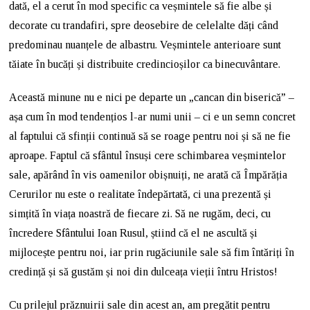
dată, el a cerut în mod specific ca veșmintele să fie albe și
decorate cu trandafiri, spre deosebire de celelalte dăți când
predominau nuanțele de albastru. Veșmintele anterioare sunt
tăiate în bucăți și distribuite credincioșilor ca binecuvântare.
Această minune nu e nici pe departe un „cancan din biserică” –
așa cum în mod tendențios l-ar numi unii – ci e un semn concret
al faptului că sfinții continuă să se roage pentru noi și să ne fie
aproape. Faptul că sfântul însuși cere schimbarea veșmintelor
sale, apărând în vis oamenilor obișnuiți, ne arată că Împărăția
Cerurilor nu este o realitate îndepărtată, ci una prezentă și
simțită în viața noastră de fiecare zi. Să ne rugăm, deci, cu
încredere Sfântului Ioan Rusul, știind că el ne ascultă și
mijlocește pentru noi, iar prin rugăciunile sale să fim întăriți în
credință și să gustăm și noi din dulceața vieții întru Hristos!
Cu prilejul prăznuirii sale din acest an, am pregătit pentru