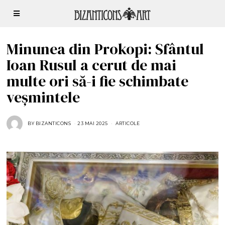
Minunea din Prokopi: Sfântul
Ioan Rusul a cerut de mai
multe ori să-i fie schimbate
veșmintele
BY
BIZANTICONS
23 MAI 2025
2
ARTICOLE
3
M
A
I
2
0
2
5