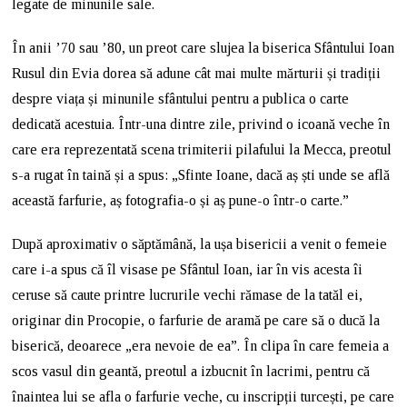
legate de minunile sale.
În anii ’70 sau ’80, un preot care slujea la biserica Sfântului Ioan
Rusul din Evia dorea să adune cât mai multe mărturii și tradiții
despre viața și minunile sfântului pentru a publica o carte
dedicată acestuia. Într-una dintre zile, privind o icoană veche în
care era reprezentată scena trimiterii pilafului la Mecca, preotul
s-a rugat în taină și a spus: „Sfinte Ioane, dacă aș ști unde se află
această farfurie, aș fotografia-o și aș pune-o într-o carte.”
După aproximativ o săptămână, la ușa bisericii a venit o femeie
care i-a spus că îl visase pe Sfântul Ioan, iar în vis acesta îi
ceruse să caute printre lucrurile vechi rămase de la tatăl ei,
originar din Procopie, o farfurie de aramă pe care să o ducă la
biserică, deoarece „era nevoie de ea”. În clipa în care femeia a
scos vasul din geantă, preotul a izbucnit în lacrimi, pentru că
înaintea lui se afla o farfurie veche, cu inscripții turcești, pe care