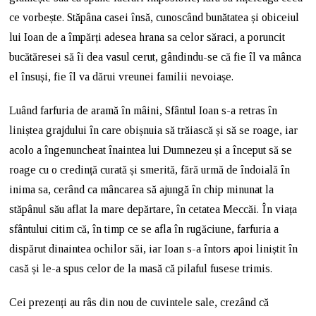
ce vorbește. Stăpâna casei însă, cunoscând bunătatea și obiceiul
lui Ioan de a împărți adesea hrana sa celor săraci, a poruncit
bucătăresei să îi dea vasul cerut, gândindu-se că fie îl va mânca
el însuși, fie îl va dărui vreunei familii nevoiașe.
Luând farfuria de aramă în mâini, Sfântul Ioan s-a retras în
liniștea grajdului în care obișnuia să trăiască și să se roage, iar
acolo a îngenuncheat înaintea lui Dumnezeu și a început să se
roage cu o credință curată și smerită, fără urmă de îndoială în
inima sa, cerând ca mâncarea să ajungă în chip minunat la
stăpânul său aflat la mare depărtare, în cetatea Meccăi. În viața
sfântului citim că, în timp ce se afla în rugăciune, farfuria a
dispărut dinaintea ochilor săi, iar Ioan s-a întors apoi liniștit în
casă și le-a spus celor de la masă că pilaful fusese trimis.
Cei prezenți au râs din nou de cuvintele sale, crezând că