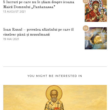
03
5 lucruri pe care nu le știam despre icoana
T
I
Maicii Domnului „Pantanassa”
E
13 AUGUST 2021
1
2
3
0
A
2
U
2
G
04
Ioan Rusul – povestea sfântului pe care îl
U
S
cinstesc până și musulmanii
T
19 MAI 2021
1
2
9
0
M
2
A
1
I
2
0
2
1
YOU MIGHT BE INTERESTED IN