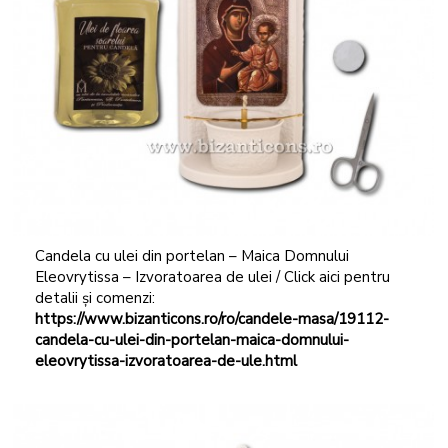
Candela cu ulei din portelan – Maica Domnului
Eleovrytissa – Izvoratoarea de ulei / Click aici pentru
detalii și comenzi:
https://www.bizanticons.ro/ro/candele-masa/19112-
candela-cu-ulei-din-portelan-maica-domnului-
eleovrytissa-izvoratoarea-de-ule.html