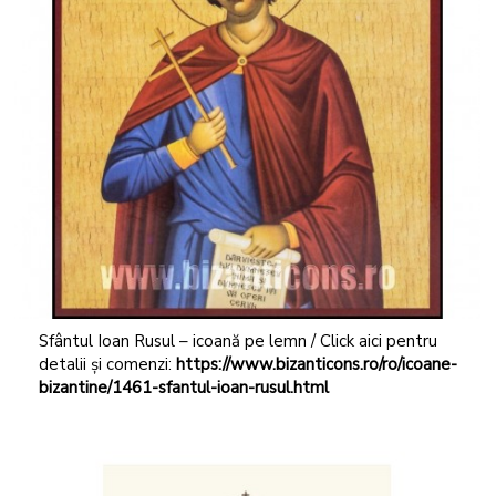
Sfântul Ioan Rusul – icoană pe lemn / Click aici pentru
detalii și comenzi:
https://www.bizanticons.ro/ro/icoane-
bizantine/1461-sfantul-ioan-rusul.html