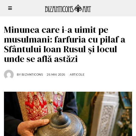
Minunea care i-a uimit pe
musulmani: farfuria cu pilaf a
Sfântului Ioan Rusul și locul
unde se află astăzi
BY
BIZANTICONS
26 MAI 2026
2
ARTICOLE
6
M
A
I
2
0
2
6