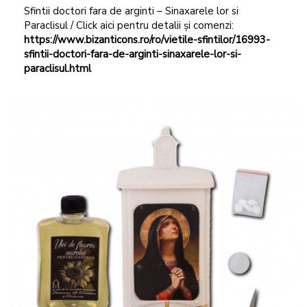
Sfintii doctori fara de arginti – Sinaxarele lor si
Paraclisul / Click aici pentru detalii și comenzi:
https://www.bizanticons.ro/ro/vietile-sfintilor/16993-
sfintii-doctori-fara-de-arginti-sinaxarele-lor-si-
paraclisul.html