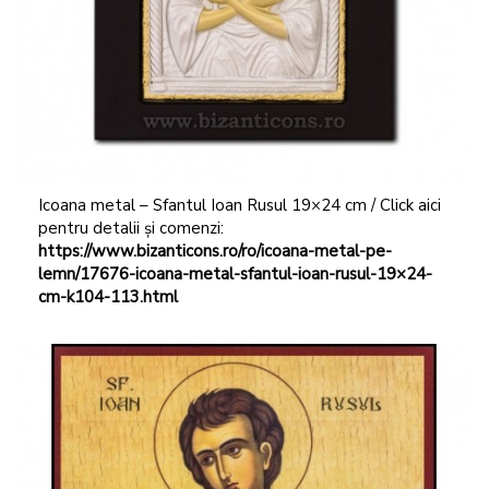
Icoana metal – Sfantul Ioan Rusul 19×24 cm / Click aici
pentru detalii și comenzi:
https://www.bizanticons.ro/ro/icoana-metal-pe-
lemn/17676-icoana-metal-sfantul-ioan-rusul-19×24-
cm-k104-113.html