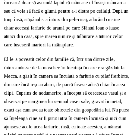
încearcă doar să ascundă faptul că mâncase el însuși mâncarea
sau că voia să facă o glumă pentru a-i distra pe ceilalți. După un
timp însă, stăpânul s-a întors din pelerinaj, aducând cu sine
chiar aceeași farfurie de aramă pe care Sfântul Ioan o luase
atunci din casă, spre marea uimire și tulburare a tuturor celor
care fuseseră martori la întâmplare.
El le-a povestit celor din familie că, într-una dintre zile,
întorcându-se de la moschee în locuința în care era găzduit la
Mecca, a găsit în camera sa încuiată o farfurie cu pilaf fierbinte,
din care încă ieșeau aburi, de parcă fusese adusă chiar în acea
clipă. Cuprins de nedumerire, a început să cerceteze vasul și a
observat pe marginea lui semnul casei sale, gravat în metal,
exact așa cum aveau toate obiectele din gospodăria lui. Nu putea
să înțeleagă cine ar fi putut intra în camera încuiată și nici cum
ajunsese acolo acea farfurie, însă, cu toate acestea, a mâncat