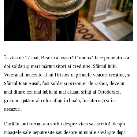
În ziua de 27 mai, Biserica noastră Ortodoxă face pomenirea a
doi soldați și mari mărturisitori ai credinței: Sfântul Iuliu
Veteranul, mucenic al lui Hristos în primele veacuri creștine, și
Sfântul Ioan Rusul, fost soldat și prizonier de război, devenit
unul dintre cei mai iubiți și mai căutați sfinți ai Ortodoxiei,
grabnic ajutător al celor aflați în boală, în suferință și în
necazuri.
Dacă în anii trecuți am vorbit despre viața sa ascetică, despre
moaștele sale neputrezite sau despre minunile săvârșite după