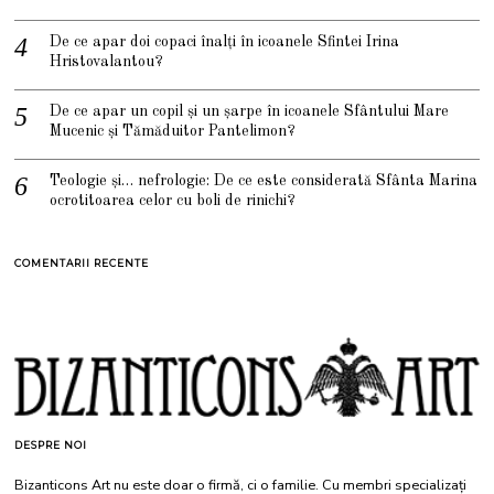
De ce apar doi copaci înalți în icoanele Sfintei Irina
Hristovalantou?
De ce apar un copil și un șarpe în icoanele Sfântului Mare
Mucenic și Tămăduitor Pantelimon?
Teologie și… nefrologie: De ce este considerată Sfânta Marina
ocrotitoarea celor cu boli de rinichi?
COMENTARII RECENTE
DESPRE NOI
Bizanticons Art nu este doar o firmă, ci o familie. Cu membri specializați