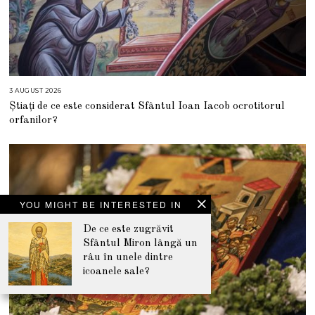
3 AUGUST 2026
3
A
Știați de ce este considerat Sfântul Ioan Iacob ocrotitorul
U
G
orfanilor?
U
S
T
2
0
2
6
YOU MIGHT BE INTERESTED IN
De ce este zugrăvit
Sfântul Miron lângă un
râu în unele dintre
icoanele sale?