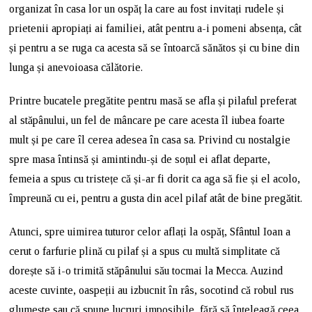
organizat în casa lor un ospăț la care au fost invitați rudele și
prietenii apropiați ai familiei, atât pentru a-i pomeni absența, cât
și pentru a se ruga ca acesta să se întoarcă sănătos și cu bine din
lunga și anevoioasa călătorie.
Printre bucatele pregătite pentru masă se afla și pilaful preferat
al stăpânului, un fel de mâncare pe care acesta îl iubea foarte
mult și pe care îl cerea adesea în casa sa. Privind cu nostalgie
spre masa întinsă și amintindu-și de soțul ei aflat departe,
femeia a spus cu tristețe că și-ar fi dorit ca aga să fie și el acolo,
împreună cu ei, pentru a gusta din acel pilaf atât de bine pregătit.
Atunci, spre uimirea tuturor celor aflați la ospăț, Sfântul Ioan a
cerut o farfurie plină cu pilaf și a spus cu multă simplitate că
dorește să i-o trimită stăpânului său tocmai la Mecca. Auzind
aceste cuvinte, oaspeții au izbucnit în râs, socotind că robul rus
glumește sau că spune lucruri imposibile, fără să înțeleagă ceea