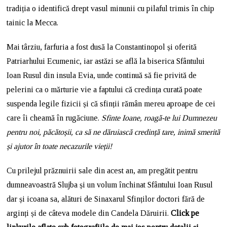
tradiția o identifică drept vasul minunii cu pilaful trimis în chip
tainic la Mecca.
Mai târziu, farfuria a fost dusă la Constantinopol și oferită
Patriarhului Ecumenic, iar astăzi se află la biserica Sfântului
Ioan Rusul din insula Evia, unde continuă să fie privită de
pelerini ca o mărturie vie a faptului că credința curată poate
suspenda legile fizicii și că sfinții rămân mereu aproape de cei
care îi cheamă în rugăciune.
Sfinte Ioane, roagă-te lui Dumnezeu
pentru noi, păcătoșii, ca să ne dăruiască credință tare, inimă smerită
și ajutor în toate necazurile vieții!
Cu prilejul prăznuirii sale din acest an, am pregătit pentru
dumneavoastră Slujba și un volum închinat Sfântului Ioan Rusul
dar și icoana sa, alături de Sinaxarul Sfinților doctori fără de
arginți și de câteva modele din Candela Dăruirii.
Click pe