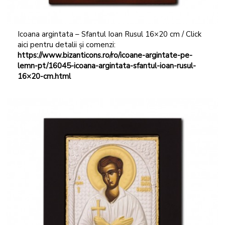
Icoana argintata – Sfantul Ioan Rusul 16×20 cm / Click
aici pentru detalii și comenzi:
https://www.bizanticons.ro/ro/icoane-argintate-pe-
lemn-pt/16045-icoana-argintata-sfantul-ioan-rusul-
16×20-cm.html