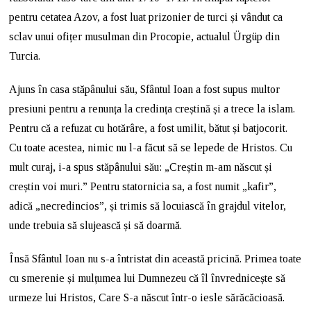
pentru cetatea Azov, a fost luat prizonier de turci și vândut ca
sclav unui ofițer musulman din Procopie, actualul Ürgüp din
Turcia.
Ajuns în casa stăpânului său, Sfântul Ioan a fost supus multor
presiuni pentru a renunța la credința creștină și a trece la islam.
Pentru că a refuzat cu hotărâre, a fost umilit, bătut și batjocorit.
Cu toate acestea, nimic nu l-a făcut să se lepede de Hristos. Cu
mult curaj, i-a spus stăpânului său: „Creștin m-am născut și
creștin voi muri.” Pentru statornicia sa, a fost numit „kafir”,
adică „necredincios”, și trimis să locuiască în grajdul vitelor,
unde trebuia să slujească și să doarmă.
Însă Sfântul Ioan nu s-a întristat din această pricină. Primea toate
cu smerenie și mulțumea lui Dumnezeu că îl învrednicește să
urmeze lui Hristos, Care S-a născut într-o iesle sărăcăcioasă.