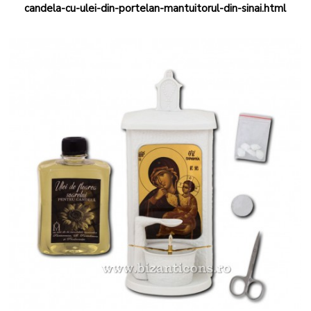
candela-cu-ulei-din-portelan-mantuitorul-din-sinai.html