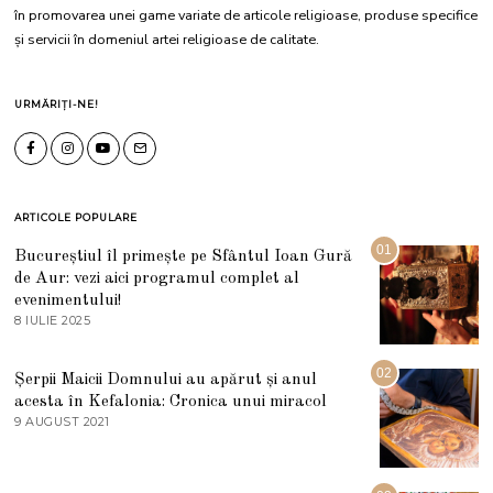
în promovarea unei game variate de articole religioase, produse specifice
și servicii în domeniul artei religioase de calitate.
URMĂRIȚI-NE!
ARTICOLE POPULARE
01
Bucureștiul îl primește pe Sfântul Ioan Gură
de Aur: vezi aici programul complet al
evenimentului!
8 IULIE 2025
1
0
I
U
02
Șerpii Maicii Domnului au apărut și anul
L
acesta în Kefalonia: Cronica unui miracol
I
E
9 AUGUST 2021
2
2
7
0
M
2
A
5
R