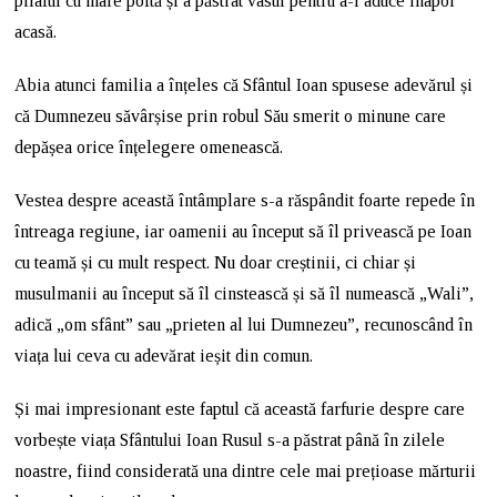
pilaful cu mare poftă și a păstrat vasul pentru a-l aduce înapoi
acasă.
Abia atunci familia a înțeles că Sfântul Ioan spusese adevărul și
că Dumnezeu săvârșise prin robul Său smerit o minune care
depășea orice înțelegere omenească.
Vestea despre această întâmplare s-a răspândit foarte repede în
întreaga regiune, iar oamenii au început să îl privească pe Ioan
cu teamă și cu mult respect. Nu doar creștinii, ci chiar și
musulmanii au început să îl cinstească și să îl numească „Wali”,
adică „om sfânt” sau „prieten al lui Dumnezeu”, recunoscând în
viața lui ceva cu adevărat ieșit din comun.
Și mai impresionant este faptul că această farfurie despre care
vorbește viața Sfântului Ioan Rusul s-a păstrat până în zilele
noastre, fiind considerată una dintre cele mai prețioase mărturii