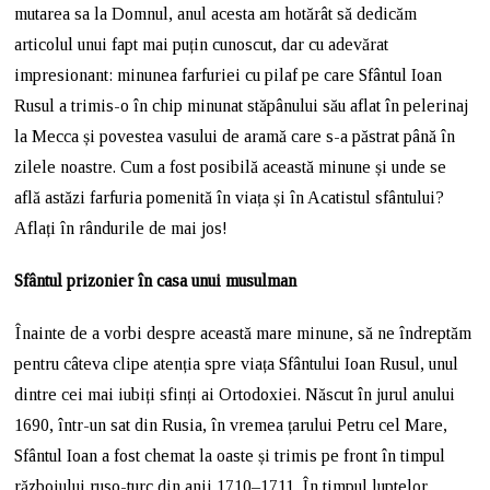
mutarea sa la Domnul, anul acesta am hotărât să dedicăm
articolul unui fapt mai puțin cunoscut, dar cu adevărat
impresionant: minunea farfuriei cu pilaf pe care Sfântul Ioan
Rusul a trimis-o în chip minunat stăpânului său aflat în pelerinaj
la Mecca și povestea vasului de aramă care s-a păstrat până în
zilele noastre. Cum a fost posibilă această minune și unde se
află astăzi farfuria pomenită în viața și în Acatistul sfântului?
Aflați în rândurile de mai jos!
Sfântul prizonier în casa unui musulman
Înainte de a vorbi despre această mare minune, să ne îndreptăm
pentru câteva clipe atenția spre viața Sfântului Ioan Rusul, unul
dintre cei mai iubiți sfinți ai Ortodoxiei. Născut în jurul anului
1690, într-un sat din Rusia, în vremea țarului Petru cel Mare,
Sfântul Ioan a fost chemat la oaste și trimis pe front în timpul
războiului ruso-turc din anii 1710–1711. În timpul luptelor