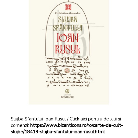
Slujba Sfantului Ioan Rusul / Click aici pentru detalii și
comenzi:
https://www.bizanticons.ro/ro/carte-de-cult-
slujbe/18419-slujba-sfantului-ioan-rusul.html