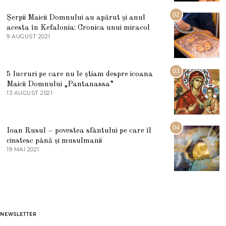
I
U
02
Șerpii Maicii Domnului au apărut și anul
L
acesta în Kefalonia: Cronica unui miracol
I
E
9 AUGUST 2021
2
2
7
0
M
2
A
5
R
03
5 lucruri pe care nu le știam despre icoana
T
I
Maicii Domnului „Pantanassa”
E
13 AUGUST 2021
1
2
3
0
A
2
U
2
G
04
Ioan Rusul – povestea sfântului pe care îl
U
S
cinstesc până și musulmanii
T
19 MAI 2021
1
2
9
0
M
2
A
1
I
2
0
2
1
NEWSLETTER