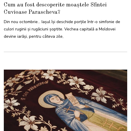
O
Cum au fost descoperite moaștele Sfintei
C
T
Cuvioase Parascheva?
O
M
B
Din nou octombrie… Iașul își deschide porțile într-o simfonie de
R
I
culori ruginii și rugăciuni șoptite. Vechea capitală a Moldovei
E
2
devine iarăși, pentru câteva zile,
0
2
4