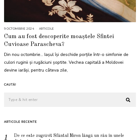
9 OCTOMBRIE 2024
9
ARTICOLE
O
Cum au fost descoperite moaștele Sfintei
C
T
Cuvioase Parascheva?
O
M
B
Din nou octombrie… Iașul își deschide porțile într-o simfonie de
R
I
culori ruginii și rugăciuni șoptite. Vechea capitală a Moldovei
E
2
devine iarăși, pentru câteva zile,
0
2
4
CAUTĂ!
ARTICOLE RECENTE
De ce este zugrăvit Sfântul Miron lângă un râu în unele