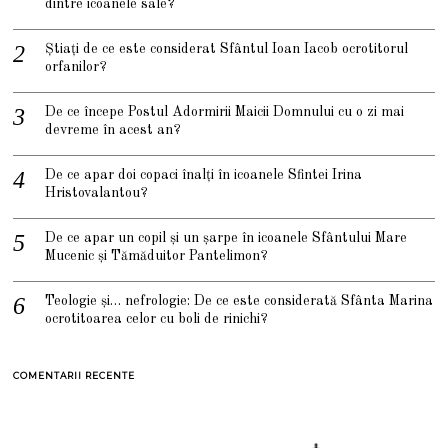
dintre icoanele sale?
Știați de ce este considerat Sfântul Ioan Iacob ocrotitorul
orfanilor?
De ce începe Postul Adormirii Maicii Domnului cu o zi mai
devreme în acest an?
De ce apar doi copaci înalți în icoanele Sfintei Irina
Hristovalantou?
De ce apar un copil și un șarpe în icoanele Sfântului Mare
Mucenic și Tămăduitor Pantelimon?
Teologie și… nefrologie: De ce este considerată Sfânta Marina
ocrotitoarea celor cu boli de rinichi?
COMENTARII RECENTE