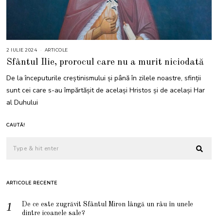
2 IULIE 2024
2
ARTICOLE
I
Sfântul Ilie, prorocul care nu a murit niciodată
U
L
I
De la începuturile creștinismului și până în zilele noastre, sfinții
E
2
sunt cei care s-au împărtășit de același Hristos și de același Har
0
2
al Duhului
4
CAUTĂ!
ARTICOLE RECENTE
De ce este zugrăvit Sfântul Miron lângă un râu în unele
dintre icoanele sale?