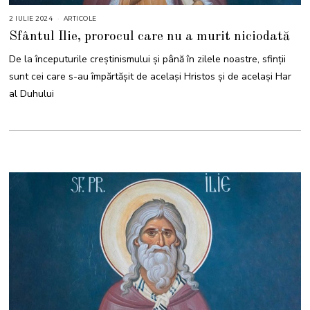
2 IULIE 2024
2
ARTICOLE
I
Sfântul Ilie, prorocul care nu a murit niciodată
U
L
I
De la începuturile creștinismului și până în zilele noastre, sfinții
E
2
sunt cei care s-au împărtășit de același Hristos și de același Har
0
2
al Duhului
4