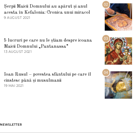
U
02
Șerpii Maicii Domnului au apărut și anul
L
acesta în Kefalonia: Cronica unui miracol
I
E
9 AUGUST 2021
2
2
7
0
M
2
A
5
R
03
5 lucruri pe care nu le știam despre icoana
T
I
Maicii Domnului „Pantanassa”
E
13 AUGUST 2021
1
2
3
0
A
2
U
2
G
04
Ioan Rusul – povestea sfântului pe care îl
U
S
cinstesc până și musulmanii
T
19 MAI 2021
1
2
9
0
M
2
A
1
I
2
0
2
1
NEWSLETTER