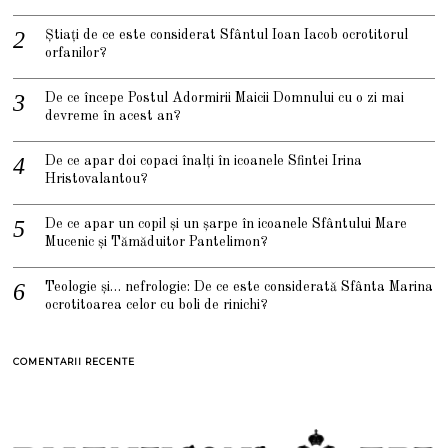
Știați de ce este considerat Sfântul Ioan Iacob ocrotitorul
orfanilor?
De ce începe Postul Adormirii Maicii Domnului cu o zi mai
devreme în acest an?
De ce apar doi copaci înalți în icoanele Sfintei Irina
Hristovalantou?
De ce apar un copil și un șarpe în icoanele Sfântului Mare
Mucenic și Tămăduitor Pantelimon?
Teologie și… nefrologie: De ce este considerată Sfânta Marina
ocrotitoarea celor cu boli de rinichi?
COMENTARII RECENTE