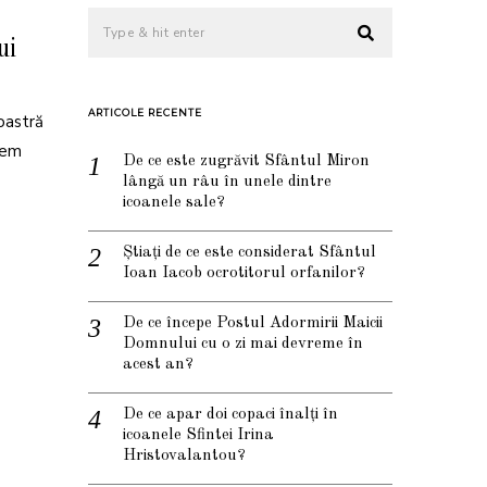
ui
ARTICOLE RECENTE
oastră
vem
De ce este zugrăvit Sfântul Miron
lângă un râu în unele dintre
icoanele sale?
Știați de ce este considerat Sfântul
Ioan Iacob ocrotitorul orfanilor?
De ce începe Postul Adormirii Maicii
Domnului cu o zi mai devreme în
acest an?
De ce apar doi copaci înalți în
icoanele Sfintei Irina
Hristovalantou?