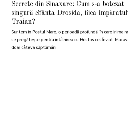
M
Secrete din Sinaxare: Cum s-a botezat
A
R
singură Sfânta Drosida, fiica împăratul
T
I
E
Traian?
2
0
2
Suntem în Postul Mare, o perioadă profundă, în care inima n
5
se pregătește pentru întâlnirea cu Hristos cel Înviat. Mai a
doar câteva săptămâni