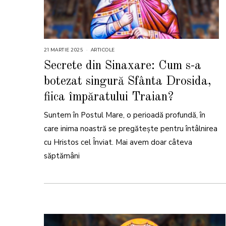
21 MARTIE 2025
2
ARTICOLE
1
M
Secrete din Sinaxare: Cum s-a
A
R
botezat singură Sfânta Drosida,
T
I
E
fiica împăratului Traian?
2
0
2
Suntem în Postul Mare, o perioadă profundă, în
5
care inima noastră se pregătește pentru întâlnirea
cu Hristos cel Înviat. Mai avem doar câteva
săptămâni