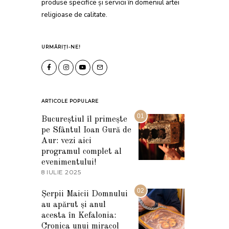
produse specifice și servicii în domeniul artei
religioase de calitate.
URMĂRIȚI-NE!
ARTICOLE POPULARE
01
Bucureștiul îl primește
pe Sfântul Ioan Gură de
Aur: vezi aici
programul complet al
evenimentului!
8 IULIE 2025
1
0
I
02
Șerpii Maicii Domnului
U
au apărut și anul
L
I
acesta în Kefalonia:
E
Cronica unui miracol