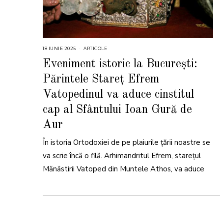
18 IUNIE 2025
2
ARTICOLE
9
I
Eveniment istoric la București:
U
N
Părintele Stareț Efrem
I
E
2
Vatopedinul va aduce cinstitul
0
2
cap al Sfântului Ioan Gură de
5
Aur
În istoria Ortodoxiei de pe plaiurile țării noastre se
va scrie încă o filă. Arhimandritul Efrem, starețul
Mănăstirii Vatoped din Muntele Athos, va aduce