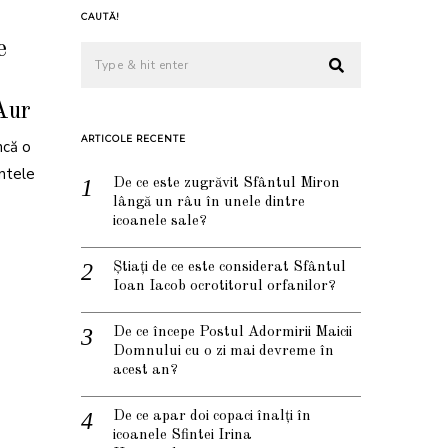
CAUTĂ!
e
 Aur
ARTICOLE RECENTE
ncă o
untele
De ce este zugrăvit Sfântul Miron
lângă un râu în unele dintre
icoanele sale?
Știați de ce este considerat Sfântul
Ioan Iacob ocrotitorul orfanilor?
De ce începe Postul Adormirii Maicii
Domnului cu o zi mai devreme în
acest an?
De ce apar doi copaci înalți în
icoanele Sfintei Irina