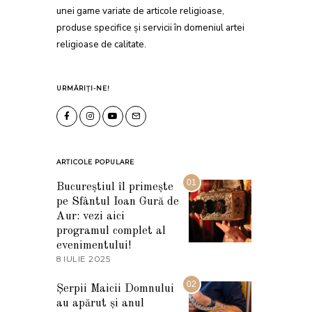
unei game variate de articole religioase,
produse specifice și servicii în domeniul artei
religioase de calitate.
URMĂRIȚI-NE!
ARTICOLE POPULARE
01
Bucureștiul îl primește
pe Sfântul Ioan Gură de
Aur: vezi aici
programul complet al
evenimentului!
8 IULIE 2025
1
0
I
02
Șerpii Maicii Domnului
U
au apărut și anul
L