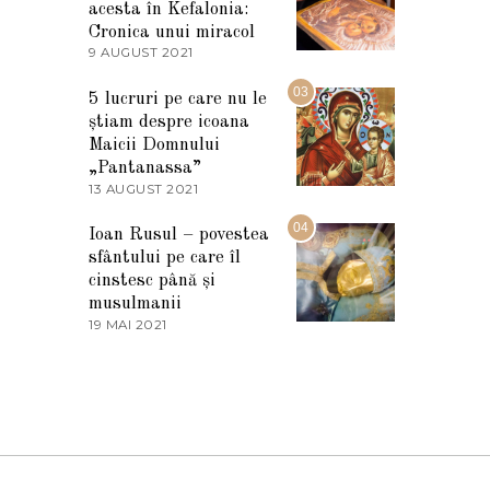
I
acesta în Kefalonia:
E
Cronica unui miracol
2
9 AUGUST 2021
2
0
7
2
M
03
5
5 lucruri pe care nu le
A
știam despre icoana
R
T
Maicii Domnului
I
„Pantanassa”
E
13 AUGUST 2021
1
2
3
0
A
04
2
Ioan Rusul – povestea
U
2
sfântului pe care îl
G
U
cinstesc până și
S
musulmanii
T
19 MAI 2021
1
2
9
0
M
2
A
1
I
2
0
2
1