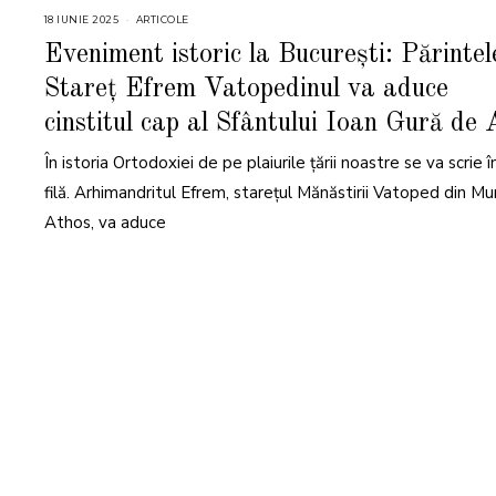
18 IUNIE 2025
2
ARTICOLE
9
I
Eveniment istoric la București: Părintel
U
N
Stareț Efrem Vatopedinul va aduce
I
E
2
cinstitul cap al Sfântului Ioan Gură de
0
2
5
În istoria Ortodoxiei de pe plaiurile țării noastre se va scrie î
filă. Arhimandritul Efrem, starețul Mănăstirii Vatoped din M
Athos, va aduce