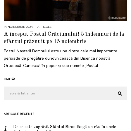
14 NOIEMBRIE 2024
1
ARTICOLE
4
A început Postul Crăciunului! 5 îndemnuri de la
N
O
sfântul prăznuit pe 15 noiembrie
I
E
M
Postul Nașterii Domnului este una dintre cele mai importante
B
R
perioade de pregătire duhovnicească din Biserica noastră
I
E
Ortodoxă. Cunoscut în popor și sub numele „Postul
2
0
2
4
CAUTĂ!
ARTICOLE RECENTE
De ce este zugrăvit Sfântul Miron lângă un râu în unele