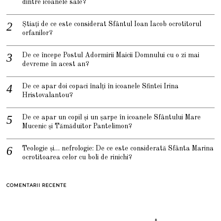
dintre icoanele sale?
Știați de ce este considerat Sfântul Ioan Iacob ocrotitorul
orfanilor?
De ce începe Postul Adormirii Maicii Domnului cu o zi mai
devreme în acest an?
De ce apar doi copaci înalți în icoanele Sfintei Irina
Hristovalantou?
De ce apar un copil și un șarpe în icoanele Sfântului Mare
Mucenic și Tămăduitor Pantelimon?
Teologie și… nefrologie: De ce este considerată Sfânta Marina
ocrotitoarea celor cu boli de rinichi?
COMENTARII RECENTE