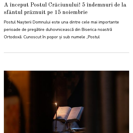
4
A început Postul Crăciunului! 5 îndemnuri de la
N
O
sfântul prăznuit pe 15 noiembrie
I
E
M
Postul Nașterii Domnului este una dintre cele mai importante
B
R
perioade de pregătire duhovnicească din Biserica noastră
I
E
Ortodoxă. Cunoscut în popor și sub numele „Postul
2
0
2
4