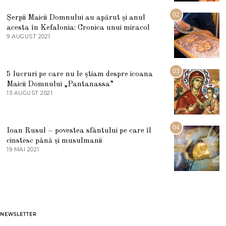
I
U
02
Șerpii Maicii Domnului au apărut și anul
L
acesta în Kefalonia: Cronica unui miracol
I
E
9 AUGUST 2021
2
2
7
0
M
2
A
5
R
03
5 lucruri pe care nu le știam despre icoana
T
I
Maicii Domnului „Pantanassa”
E
13 AUGUST 2021
1
2
3
0
A
2
U
2
G
04
Ioan Rusul – povestea sfântului pe care îl
U
S
cinstesc până și musulmanii
T
19 MAI 2021
1
2
9
0
M
2
A
1
I
2
0
2
1
NEWSLETTER