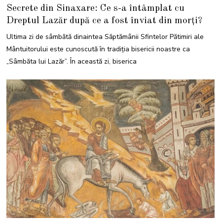
1
Secrete din Sinaxare: Ce s-a întâmplat cu
A
P
Dreptul Lazăr după ce a fost înviat din morți?
R
I
L
Ultima zi de sâmbătă dinaintea Săptămânii Sfintelor Pătimiri ale
I
E
Mântuitorului este cunoscută în tradiția bisericii noastre ca
2
0
„Sâmbăta lui Lazăr”. În această zi, biserica
2
2