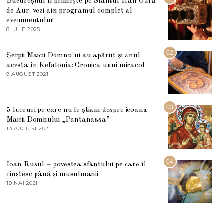
Bucureștiul îl primește pe Sfântul Ioan Gură
de Aur: vezi aici programul complet al
evenimentului!
8 IULIE 2025
1
0
I
U
02
Șerpii Maicii Domnului au apărut și anul
L
acesta în Kefalonia: Cronica unui miracol
I
E
9 AUGUST 2021
2
2
7
0
M
2
A
5
R
03
5 lucruri pe care nu le știam despre icoana
T
I
Maicii Domnului „Pantanassa”
E
13 AUGUST 2021
1
2
3
0
A
2
U
2
G
04
Ioan Rusul – povestea sfântului pe care îl
U
S
cinstesc până și musulmanii
T
19 MAI 2021
1
2
9
0
M
2
A
1
I