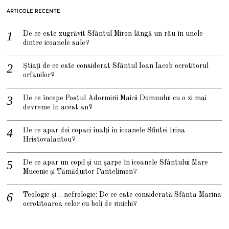
ARTICOLE RECENTE
De ce este zugrăvit Sfântul Miron lângă un râu în unele
dintre icoanele sale?
Știați de ce este considerat Sfântul Ioan Iacob ocrotitorul
orfanilor?
De ce începe Postul Adormirii Maicii Domnului cu o zi mai
devreme în acest an?
De ce apar doi copaci înalți în icoanele Sfintei Irina
Hristovalantou?
De ce apar un copil și un șarpe în icoanele Sfântului Mare
Mucenic și Tămăduitor Pantelimon?
Teologie și… nefrologie: De ce este considerată Sfânta Marina
ocrotitoarea celor cu boli de rinichi?