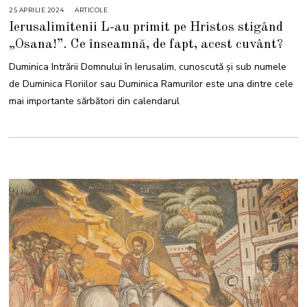
25 APRILIE 2024
2
ARTICOLE
5
Ierusalimitenii L-au primit pe Hristos stigând
A
P
„Osana!”. Ce înseamnă, de fapt, acest cuvânt?
R
I
L
Duminica Intrării Domnului în Ierusalim, cunoscută și sub numele
I
E
de Duminica Floriilor sau Duminica Ramurilor este una dintre cele
2
0
mai importante sărbători din calendarul
2
4