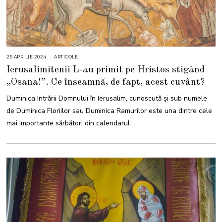
25 APRILIE 2024
2
ARTICOLE
5
Ierusalimitenii L-au primit pe Hristos stigând
A
P
„Osana!”. Ce înseamnă, de fapt, acest cuvânt?
R
I
L
Duminica Intrării Domnului în Ierusalim, cunoscută și sub numele
I
E
de Duminica Floriilor sau Duminica Ramurilor este una dintre cele
2
0
mai importante sărbători din calendarul
2
4