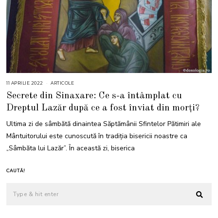
11 APRILIE 2022
1
ARTICOLE
1
Secrete din Sinaxare: Ce s-a întâmplat cu
A
P
Dreptul Lazăr după ce a fost înviat din morți?
R
I
L
Ultima zi de sâmbătă dinaintea Săptămânii Sfintelor Pătimiri ale
I
E
Mântuitorului este cunoscută în tradiția bisericii noastre ca
2
0
„Sâmbăta lui Lazăr”. În această zi, biserica
2
2
CAUTĂ!