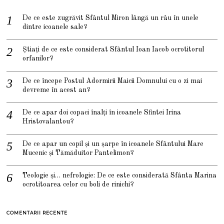
De ce este zugrăvit Sfântul Miron lângă un râu în unele
dintre icoanele sale?
Știați de ce este considerat Sfântul Ioan Iacob ocrotitorul
orfanilor?
De ce începe Postul Adormirii Maicii Domnului cu o zi mai
devreme în acest an?
De ce apar doi copaci înalți în icoanele Sfintei Irina
Hristovalantou?
De ce apar un copil și un șarpe în icoanele Sfântului Mare
Mucenic și Tămăduitor Pantelimon?
Teologie și… nefrologie: De ce este considerată Sfânta Marina
ocrotitoarea celor cu boli de rinichi?
COMENTARII RECENTE