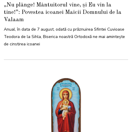
A
„Nu plânge! Mântuitorul vine, și Eu vin la
U
G
tine!”: Povestea icoanei Maicii Domnului de la
U
S
Valaam
T
2
0
Anual, în data de 7 august, odată cu prăznuirea Sfintei Cuvioase
2
1
Teodora de la Sihla, Biserica noastră Ortodoxă ne mai amintește
de cinstirea icoanei