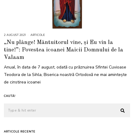
2 AUGUST 2021
4
ARTICOLE
A
„Nu plânge! Mântuitorul vine, și Eu vin la
U
G
tine!”: Povestea icoanei Maicii Domnului de la
U
S
Valaam
T
2
0
Anual, în data de 7 august, odată cu prăznuirea Sfintei Cuvioase
2
1
Teodora de la Sihla, Biserica noastră Ortodoxă ne mai amintește
de cinstirea icoanei
CAUTĂ!
ARTICOLE RECENTE