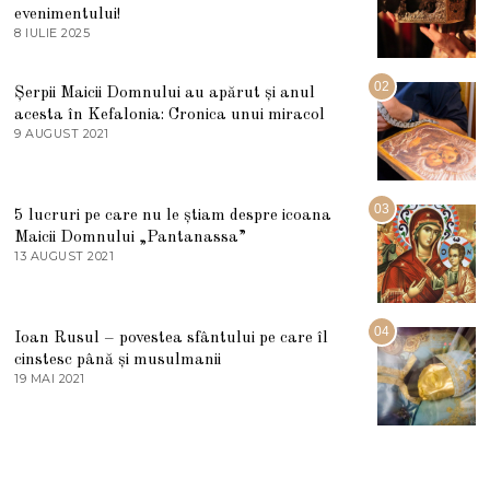
evenimentului!
8 IULIE 2025
1
0
I
U
02
Șerpii Maicii Domnului au apărut și anul
L
acesta în Kefalonia: Cronica unui miracol
I
E
9 AUGUST 2021
2
2
7
0
M
2
A
5
R
03
5 lucruri pe care nu le știam despre icoana
T
I
Maicii Domnului „Pantanassa”
E
13 AUGUST 2021
1
2
3
0
A
2
U
2
G
04
Ioan Rusul – povestea sfântului pe care îl
U
S
cinstesc până și musulmanii
T
19 MAI 2021
1
2
9
0
M
2
A
1
I
2
0